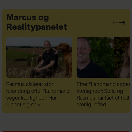
Marcus og
Realitypanelet
Efter “Landmand søger
Efter brud: Sofie Marti
kærlighed”: Sofie og
og Daniel Lazrak har dat
Rasmus har fået et helt
skjul
særligt bånd