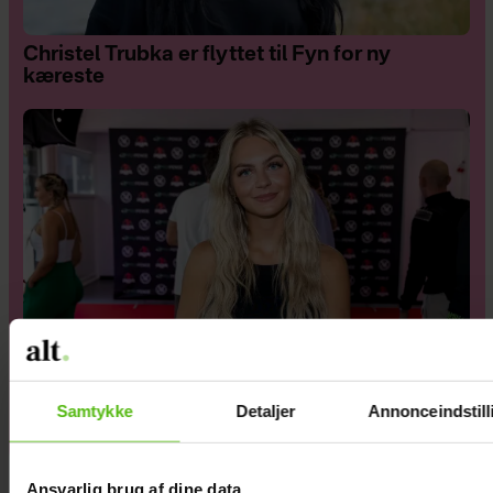
Christel Trubka er flyttet til Fyn for ny
kæreste
Samtykke
Detaljer
Annonceindstill
Ida Søjborg afslører ny kæreste
Ansvarlig brug af dine data