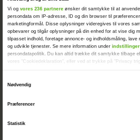
Vi og
vores 236 partnere
ønsker dit samtykke til at anvend
persondata om IP-adresse, ID og din browser til præferencer, 
marketingformål. Disse oplysninger videregives til vores sa
opbevarer og tilgår oplysninger på din enhed for at vise dig 
tilpasset indhold, foretage annonce- og indholdsmåling, lav
og udvikle tjenester. Se mere information under
indstillinger
persondatapolitik. Du kan altid trække dit samtykke tilbage ell
vores "Cookiedeklaration", eller ved at trykke på "Privacy trig
Dine valg anvendes på hele websitet.
Samtykkevalg
"Et ton cash"
"Bachelor"-Lucia og
Nødvendig
vender tilbage
"Bachelorette"-Carl
Vi ønsker dit samtykke til at indsamle og bruge data for at k
relevant journalistisk indhold til dig.
er blevet kærester
Præferencer
Vi anvender egne cookies og cookies fra tredjeparter til at a
vores hjemmeside. Vi indsamler data om IP, ID og din browser 
generere statistik og huske dine præferencer samt til brug fo
Statistik
optimere vores reklametiltag på sociale medier og til at vise d
med sociale medier.