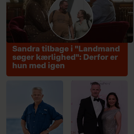
Sandra tilbage i "Landmand
søger kærlighed": Derfor er
hun med igen