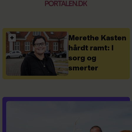
Merethe Kasten
hårdt ramt: I
sorg og
smerter