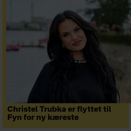
Christel Trubka er flyttet til
Fyn for ny kæreste