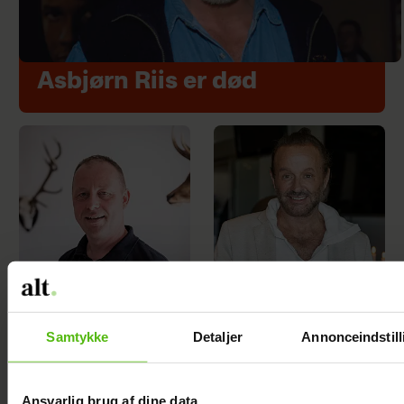
Asbjørn Riis er død
"Landmand"-
Dennis Knudsen
Samtykke
Detaljer
Annonceindstill
Rasmus prøver
har solgt huset i
igen: Klar til
Thailand
Ansvarlig brug af dine data