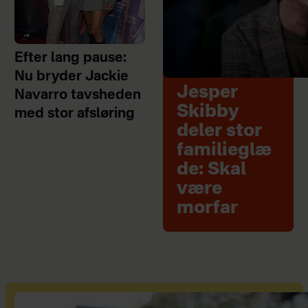
Efter lang pause:
Nu bryder Jackie
Jesper
Navarro tavsheden
Skibby
med stor afsløring
deler stor
familieglæ
de: Skal
være
morfar