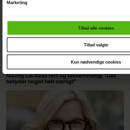
Marketing
Du kan til enhver tid trække dit samtykke tilbage via linket i 
læse mere om vores brug af cookies, samarbejdspartnere og
personoplysninger i forbindelse hermed i både
Tillad alle cookies
vores
privatlivspolitik
og
cookiepolitik
.
Tillad valgte
Kun nødvendige cookies
Nikolaj Lie Kaas rørt og taknemmelig: "Det
betyder noget helt særligt"