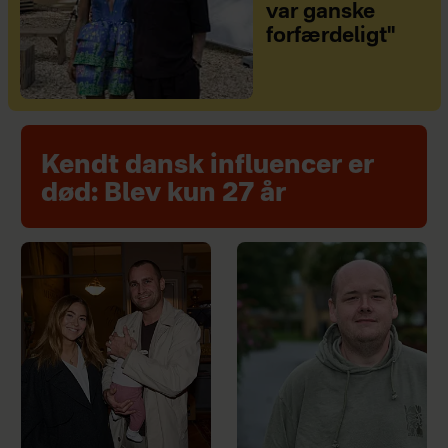
var ganske
forfærdeligt"
Kendt dansk influencer er
død: Blev kun 27 år