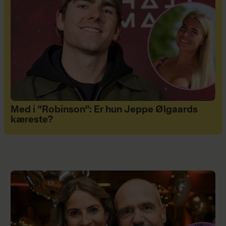
Med i “Robinson”: Er hun Jeppe Ølgaards
kæreste?