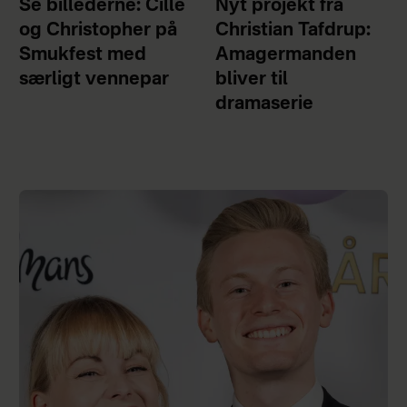
Se billederne: Cille
Nyt projekt fra
og Christopher på
Christian Tafdrup:
Smukfest med
Amagermanden
særligt vennepar
bliver til
dramaserie