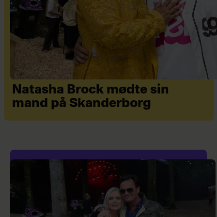
Natasha Brock mødte sin
mand på Skanderborg