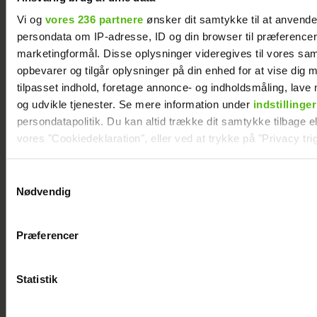
kærlighed
Vi og
vores 236 partnere
ønsker dit samtykke til at anvend
persondata om IP-adresse, ID og din browser til præferencer, 
marketingformål. Disse oplysninger videregives til vores sa
opbevarer og tilgår oplysninger på din enhed for at vise dig 
tilpasset indhold, foretage annonce- og indholdsmåling, lav
og udvikle tjenester. Se mere information under
indstillinger
persondatapolitik. Du kan altid trække dit samtykke tilbage ell
vores "Cookiedeklaration", eller ved at trykke på "Privacy trig
Dine valg anvendes på hele websitet.
Samtykkevalg
Nødvendig
Vi ønsker dit samtykke til at indsamle og bruge data for at k
relevant journalistisk indhold til dig.
Præferencer
Vi anvender egne cookies og cookies fra tredjeparter til at a
vores hjemmeside. Vi indsamler data om IP, ID og din browser 
generere statistik og huske dine præferencer samt til brug fo
"Årgang 20"-par har taget svær beslutning
Statistik
optimere vores reklametiltag på sociale medier og til at vise d
med sociale medier.