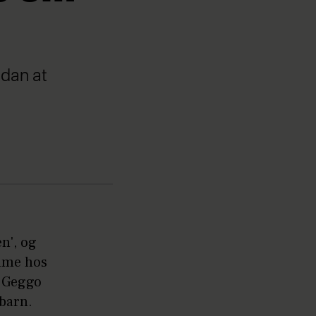
ådan at
n', og
mme hos
g Geggo
 barn.