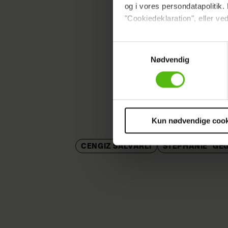
og i vores persondatapolitik. 
"Cookiedeklaration", eller ved
Dine valg anvendes på hele w
Samtykkevalg
Nødvendig
Vi ønsker dit samtykke til at 
Vi anvender egne cookies og c
om IP, ID og din browser for a
Hele afsn
markedsføring, så vi kan opti
allerede
sociale medier.
Kun nødvendige cook
Du kan til enhver tid trække 
CENGIZ SALVARLI
STEPHANIE "GE
cookies, samarbejdspartnere 
vores
privatlivspolitik
og
co