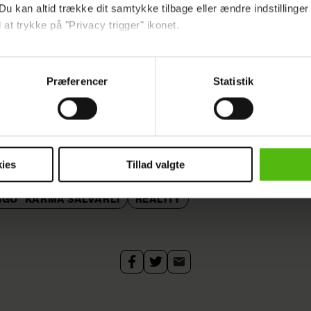
Du kan altid trække dit samtykke tilbage eller ændre indstillinger
 at trykke på "Privacy trigger" ikonet.
ebsitet.
Præferencer
Statistik
indsamle og bruge data for at kunne levere og finansiere relevant j
ookies fra tredjeparter til at at optimere dit besøg på vores hj
t sikre funktionalitet, generere statistik og huske dine præferenc
ittet kan ses i aften torsdag kl. 20.00 på TV3 elle
mere vores reklametiltag på sociale medier og til at vise dig fun
 nu på Viaplay
ies
Tillad valgte
dit samtykke tilbage via linket i vores cookiepolitik. Du kan læs
GGO" KARMA SALVARLI
REALITY
og behandling af dine personoplysninger i forbindelse hermed i
okiepolitik
.