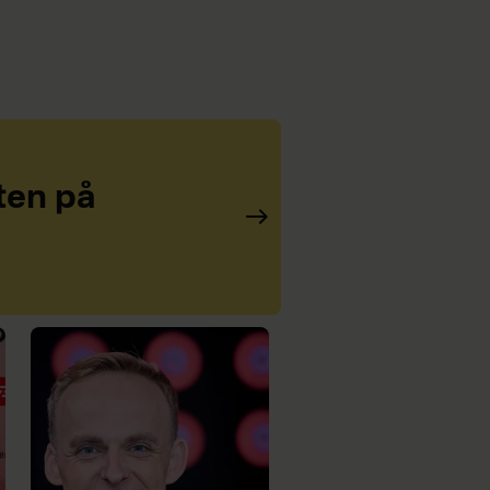
ten på