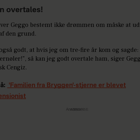
n overtales!
ver Geggo bestemt ikke drømmen om måske at ud
af den grund.
 også godt, at hvis jeg om tre-fire år kom og sagde: 
ternøler!", så kan jeg godt overtale ham, siger Geg
sk Cengiz.
å:
'Familien fra Bryggen'-stjerne er blevet
ensionist
Annonce