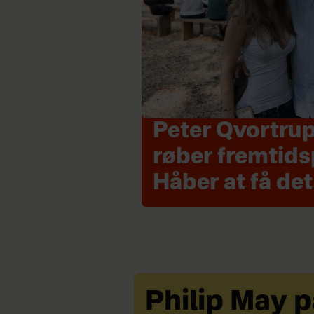
Peter Qvortrup
røber fremtids
Håber at få de
Philip May p