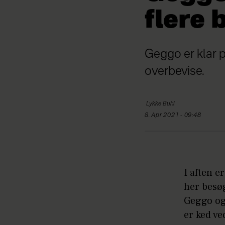
flere 
Geggo er klar p
overbevise.
Lykke
Buhl
8. Apr 2021 - 09:48
I aften e
her besø
Geggo og
er ked ve