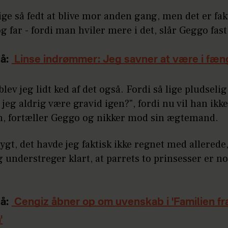
lige så fedt at blive mor anden gang, men det er fakt
og far - fordi man hviler mere i det, slår Geggo fast
å:
Linse indrømmer: Jeg savner at være i fæn
blev jeg lidt ked af det også. Fordi så lige pludseli
l jeg aldrig være gravid igen?", fordi nu vil han ikk
rn, fortæller Geggo og nikker mod sin ægtemand.
sygt, det havde jeg faktisk ikke regnet med allerede, 
 understreger klart, at parrets to prinsesser er no
å:
Cengiz åbner op om uvenskab i 'Familien fr
'