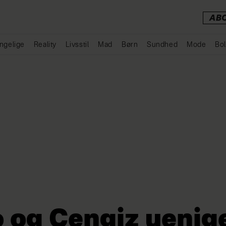
AB
ngelige
Reality
Livsstil
Mad
Børn
Sundhed
Mode
Bol
Annonce
 og Cengiz uenig