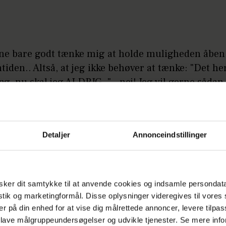
nne bare godt tænke mig at holde muligheden åben 
mtiden.. Altså, at jeg ikke behøver at tænke: "Det her
ng, nu skal jeg ALDRIG.." - nej! Jeg vil gerne sådan
sse, slutter Geggo og smiler.
 kan du smugkigge på aftenens premiereafsni
Detaljer
Annonceindstillinger
ker dit samtykke til at anvende cookies og indsamle persondat
istik og marketingformål. Disse oplysninger videregives til vore
er på din enhed for at vise dig målrettede annoncer, levere tilpas
 lave målgruppeundersøgelser og udvikle tjenester. Se mere inf