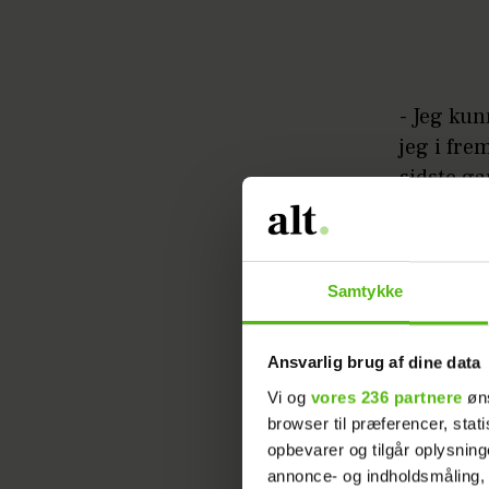
- Jeg ku
jeg i fre
sidste ga
i det uvi
Herunder
Samtykke
Ansvarlig brug af dine data
Vi og
vores 236 partnere
øns
browser til præferencer, stat
opbevarer og tilgår oplysning
annonce- og indholdsmåling,