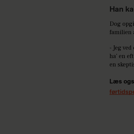
Han ka
Dog opgi
familien 
- Jeg ved
ha' en ef
en skepti
Læs ogs
førtidsp