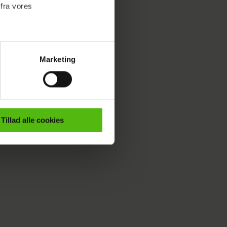
 fra vores
Marketing
ournalistisk indhold til dig.
emmeside. Vi indsamler data
er samt til brug for
r
ktioner i forbindelse med
Tillad alle cookies
e mere om vores brug af
 både