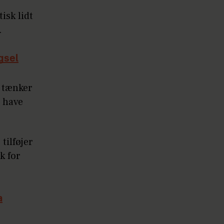
isk lidt
.
gsel
g tænker
e have
tilføjer
k for
a