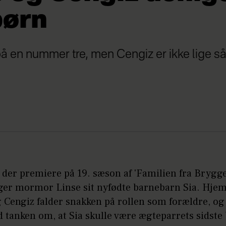
børn
å en nummer tre, men Cengiz er ikke lige s
r der premiere på 19. sæson af 'Familien fra Brygge
ger mormor Linse sit nyfødte barnebarn Sia. Hje
 Cengiz falder snakken på rollen som forældre, o
d tanken om, at Sia skulle være ægteparrets sidste