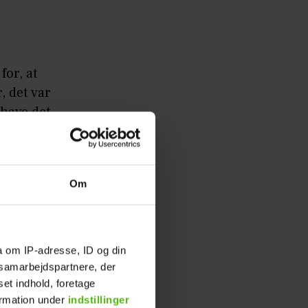
for, at
, det var
 have det
t
Om
a om IP-adresse, ID og din
s samarbejdspartnere, der
set indhold, foretage
ormation under
indstillinger