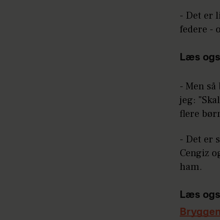
- Det er 
federe - 
Læs ogs
- Men så 
jeg: "Ska
flere bø
- Det er 
Cengiz og
ham.
Læs ogs
Bryggen