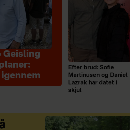
 Geisling
planer:
Efter brud: Sofie
t igennem
Martinusen og Daniel
Lazrak har datet i
skjul
å