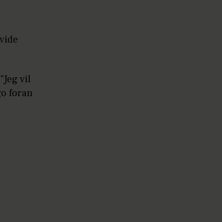
vide
"Jeg vil
go foran