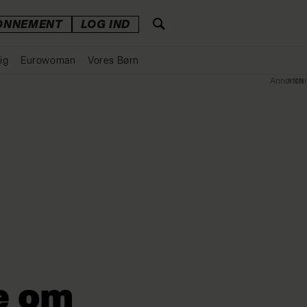
ONNEMENT
LOG IND
ig
Eurowoman
Vores Børn
Annonce
e om