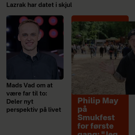
Lazrak har datet i skjul
Mads Vad om at
være far til to:
Philip May
Deler nyt
på
perspektiv på livet
Smukfest
for første
gang: "Jeg