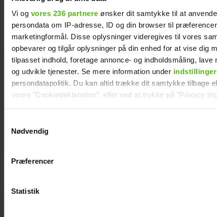
Skanderborg
Vi og
vores 236 partnere
ønsker dit samtykke til at anvend
persondata om IP-adresse, ID og din browser til præferencer, 
marketingformål. Disse oplysninger videregives til vores sa
opbevarer og tilgår oplysninger på din enhed for at vise dig 
tilpasset indhold, foretage annonce- og indholdsmåling, lav
Janni Ree
og udvikle tjenester. Se mere information under
indstillinger
afsted for
persondatapolitik. Du kan altid trække dit samtykke tilbage ell
første gang:
vores "Cookiedeklaration", eller ved at trykke på "Privacy trig
Jeg er nervøs!
Dine valg anvendes på hele websitet.
Samtykkevalg
Nødvendig
Vi ønsker dit samtykke til at indsamle og bruge data for at k
relevant journalistisk indhold til dig.
Præferencer
Vi anvender egne cookies og cookies fra tredjeparter til at a
vores hjemmeside. Vi indsamler data om IP, ID og din browser 
generere statistik og huske dine præferencer samt til brug fo
Statistik
optimere vores reklametiltag på sociale medier og til at vise d
med sociale medier.