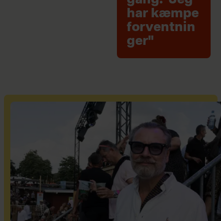
har kæmpe
forventnin
ger"