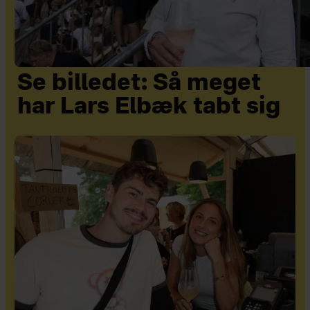
Se billedet: Så meget
har Lars Elbæk tabt sig