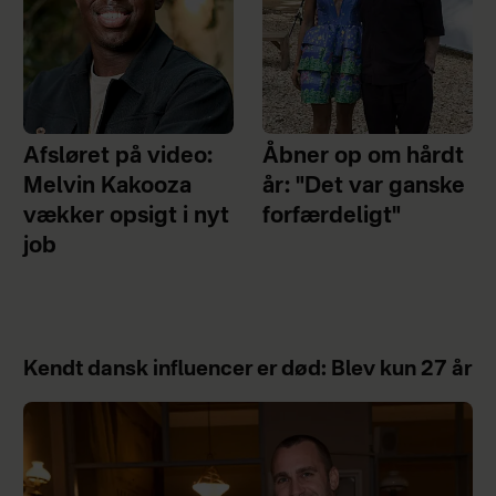
Afsløret på video:
Åbner op om hårdt
Melvin Kakooza
år: "Det var ganske
vækker opsigt i nyt
forfærdeligt"
job
Kendt dansk influencer er død: Blev kun 27 år