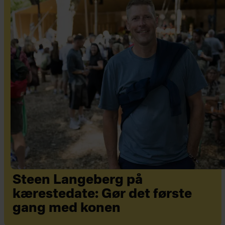
Steen Langeberg på
kærestedate: Gør det første
gang med konen