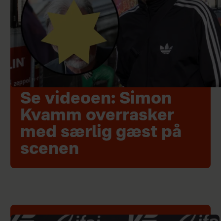
Se videoen: Simon
Kvamm overrasker
med særlig gæst på
scenen