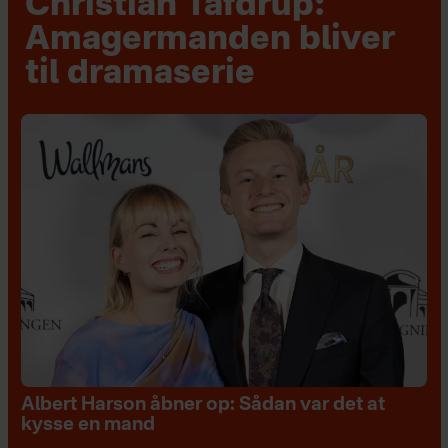
Christian Tafdrup:
Amagermanden bliver
til dramaserie
Albert Harson åbner op: Sådan var det at
kysse en mand