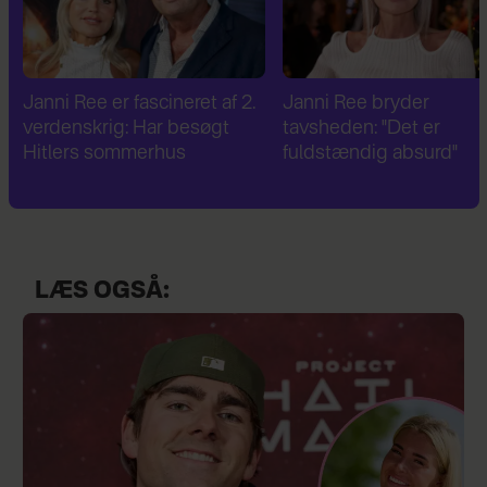
Janni Ree bryder
Janni Ree og Jeppe
tavsheden: "Det er
Stokholm fejrer og nyde
fuldstændig absurd"
kærligheden – men én t
mangler
LÆS OGSÅ: