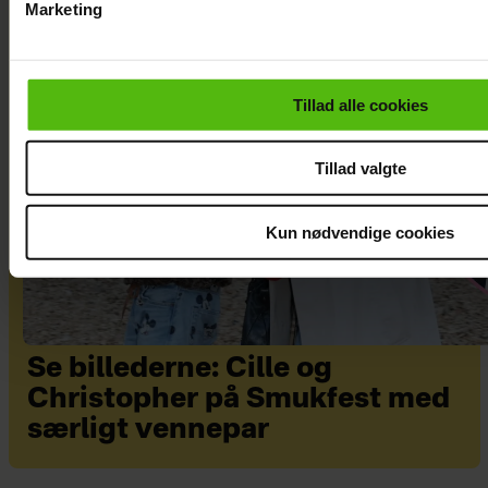
Marketing
Du kan til enhver tid trække dit samtykke tilbage via linket i 
læse mere om vores brug af cookies, samarbejdspartnere og
personoplysninger i forbindelse hermed i både
Tillad alle cookies
vores
privatlivspolitik
og
cookiepolitik
.
Tillad valgte
Kun nødvendige cookies
Se billederne: Cille og
Christopher på Smukfest med
særligt vennepar