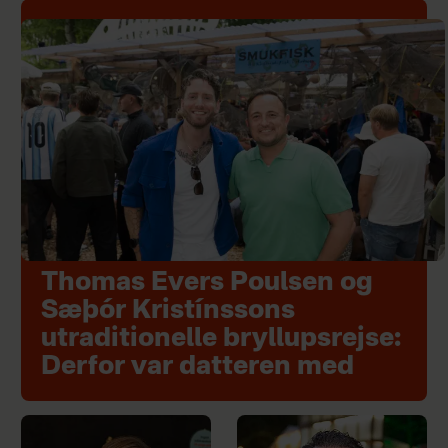
Thomas Evers Poulsen og
Sæþór Kristínssons
utraditionelle bryllupsrejse:
Derfor var datteren med