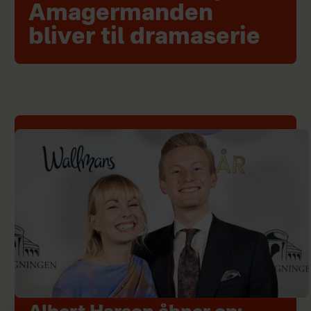
Amagermanden
bliver til dramaserie