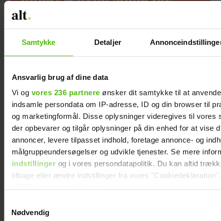
Albert Harson åbner op:
Sådan var det at kysse en
mand
Samtykke
Detaljer
Annonceindstillinge
Ansvarlig brug af dine data
Vi og
vores 236 partnere
ønsker dit samtykke til at anvend
indsamle persondata om IP-adresse, ID og din browser til præ
og marketingformål. Disse oplysninger videregives til vores
der opbevarer og tilgår oplysninger på din enhed for at vise d
annoncer, levere tilpasset indhold, foretage annonce- og ind
målgruppeundersøgelser og udvikle tjenester. Se mere infor
indstillinger
og i vores persondatapolitik. Du kan altid træk
Efter lang pause:
Jesper Skibby
tilbage eller ændre indstillinger fra vores "Cookiedeklaration",
Nu bryder Jackie
deler stor
på "Privacy trigger" ikonet.
Navarro tavsheden
familieglæde: Skal
Samtykkevalg
med stor afsløring
være morfar
Dine valg anvendes på hele websitet.
Nødvendig