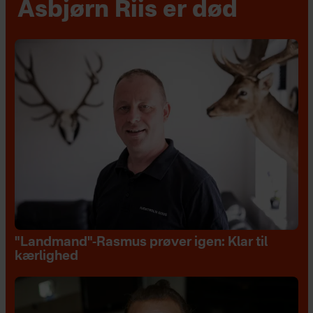
Asbjørn Riis er død
"Landmand"-Rasmus prøver igen: Klar til
kærlighed