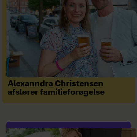
Alexanndra Christensen
afslører familieforøgelse