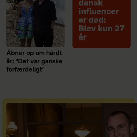
dansk
influencer
er død:
Blev kun 27
år
Åbner op om hårdt
år: "Det var ganske
forfærdeligt"