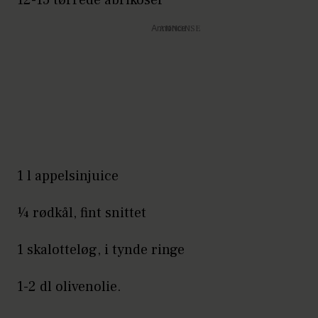
12-15 tørrede abrikoser
Annonce
1 l appelsinjuice
¼ rødkål, fint snittet
1 skalotteløg, i tynde ringe
1-2 dl olivenolie.