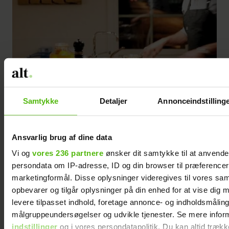
Samtykke
Detaljer
Annonceindstilling
Ansvarlig brug af dine data
Vi og
vores 236 partnere
ønsker dit samtykke til at anvend
persondata om IP-adresse, ID og din browser til præferencer, 
marketingformål. Disse oplysninger videregives til vores sa
opbevarer og tilgår oplysninger på din enhed for at vise dig 
levere tilpasset indhold, foretage annonce- og indholdsmåling
målgruppeundersøgelser og udvikle tjenester. Se mere infor
Juleglaserede rødbeder med sesam
indstillinger
og i vores persondatapolitik. Du kan altid trækk