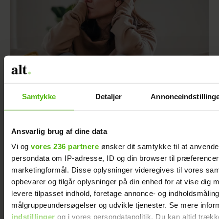
Jeg valgte at blive skilt fra min mand - da jeg
Samtykke
Detaljer
Annonceindstilling
en dag gik forbi hans hus, fik jeg et chok
Ansvarlig brug af dine data
Vi og
vores 236 partnere
ønsker dit samtykke til at anvend
persondata om IP-adresse, ID og din browser til præferencer, 
marketingformål. Disse oplysninger videregives til vores sa
opbevarer og tilgår oplysninger på din enhed for at vise dig 
levere tilpasset indhold, foretage annonce- og indholdsmåling
målgruppeundersøgelser og udvikle tjenester. Se mere infor
indstillinger
og i vores persondatapolitik. Du kan altid trækk