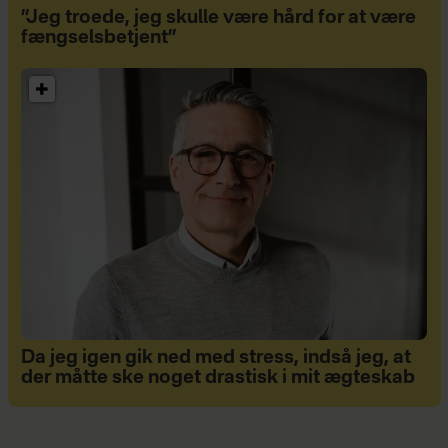
”Jeg troede, jeg skulle være hård for at være
fængselsbetjent”
Da jeg igen gik ned med stress, indså jeg, at
der måtte ske noget drastisk i mit ægteskab