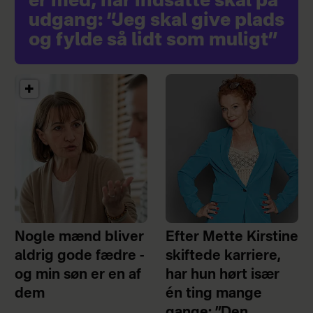
er med, når indsatte skal på
udgang: ”Jeg skal give plads
og fylde så lidt som muligt”
Nogle mænd bliver
Efter Mette Kirstine
aldrig gode fædre -
skiftede karriere,
og min søn er en af
har hun hørt især
dem
én ting mange