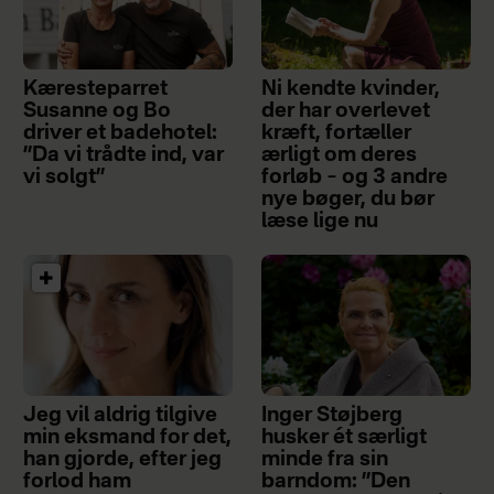
Kæresteparret
Ni kendte kvinder,
Susanne og Bo
der har overlevet
driver et badehotel:
kræft, fortæller
”Da vi trådte ind, var
ærligt om deres
vi solgt”
forløb – og 3 andre
nye bøger, du bør
læse lige nu
Jeg vil aldrig tilgive
Inger Støjberg
min eksmand for det,
husker ét særligt
han gjorde, efter jeg
minde fra sin
forlod ham
barndom: ”Den