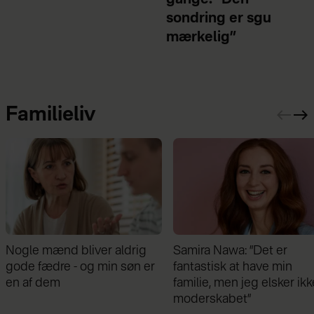
gange: ”Den
sondring er sgu
mærkelig”
Familieliv
Samira Nawa: ”Det er
Jeg valgte at blive skilt fr
fantastisk at have min
min mand - da jeg en da
familie, men jeg elsker ikke
gik forbi hans hus, fik jeg
moderskabet”
chok