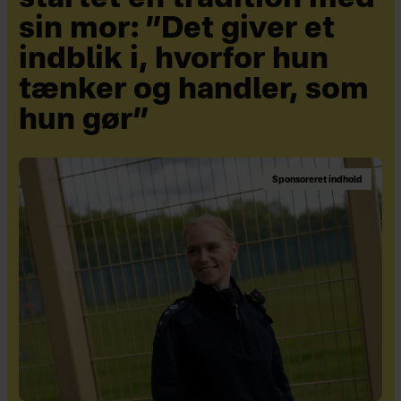
sin mor: ”Det giver et
indblik i, hvorfor hun
tænker og handler, som
hun gør”
Sponsoreret indhold