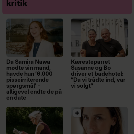
kritik
Da Samira Nawa
Kæresteparret
mødte sin mand,
Susanne og Bo
havde hun ’6.000
driver et badehotel:
pisseirriterende
”Da vi trådte ind, var
spørgsmål’ –
vi solgt”
alligevel endte de på
en date