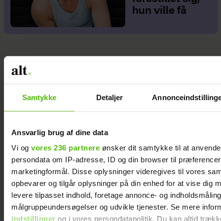
hun ville få
Samtykke
Detaljer
Annonceindstilling
Ansvarlig brug af dine data
Vi og
vores 236 partnere
ønsker dit samtykke til at anvend
persondata om IP-adresse, ID og din browser til præferencer, 
marketingformål. Disse oplysninger videregives til vores sa
opbevarer og tilgår oplysninger på din enhed for at vise dig 
levere tilpasset indhold, foretage annonce- og indholdsmåling
målgruppeundersøgelser og udvikle tjenester. Se mere infor
indstillinger
og i vores persondatapolitik. Du kan altid trækk