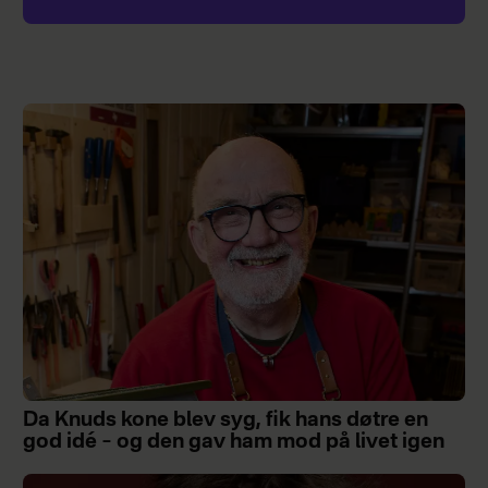
Da Knuds kone blev syg, fik hans døtre en
god idé – og den gav ham mod på livet igen