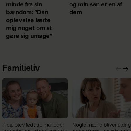
minde fra sin
og min søn er en af
barndom: ”Den
dem
oplevelse lærte
mig noget om at
gøre sig umage”
Familieliv
Nogle mænd bliver aldrig
Samira Nawa: ”Det er