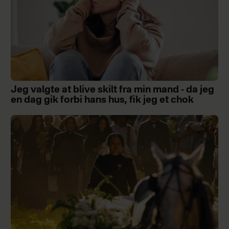
Jeg valgte at blive skilt fra min mand - da jeg
en dag gik forbi hans hus, fik jeg et chok