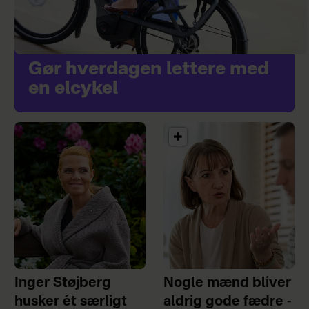
Gør hverdagen lettere med
en elcykel
Inger Støjberg
Nogle mænd bliver
husker ét særligt
aldrig gode fædre -