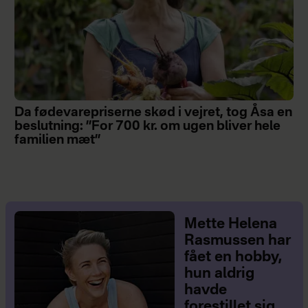
Da fødevarepriserne skød i vejret, tog Åsa en
beslutning: ”For 700 kr. om ugen bliver hele
familien mæt”
Mette Helena
Rasmussen har
fået en hobby,
hun aldrig
havde
forestillet sig,