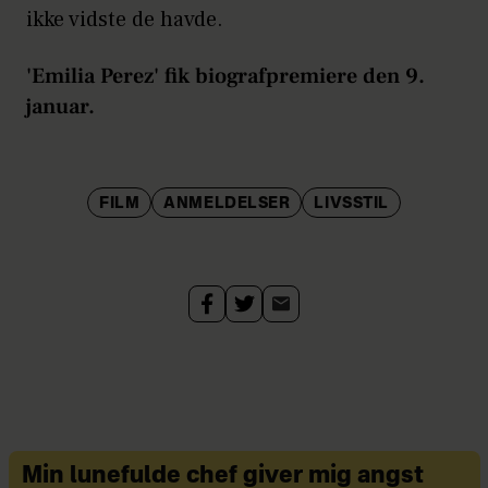
ikke vidste de havde.
'Emilia Perez' fik biografpremiere den 9.
januar.
FILM
ANMELDELSER
LIVSSTIL
Min lunefulde chef giver mig angst