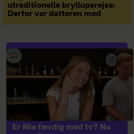
utraditionelle bryllupsrejse:
Derfor var datteren med
Er Mie færdig med tv? Nu