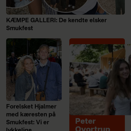
KÆMPE GALLERI: De kendte elsker
Smukfest
Forelsket Hjalmer
med kæresten på
Peter
Smukfest: Vi er
Qvortrup
lykkelige