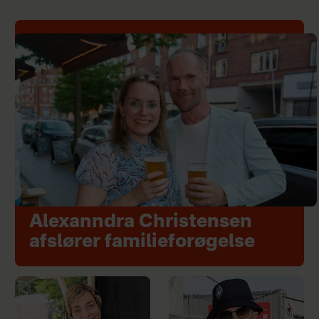
Alexanndra Christensen
afslører familieforøgelse