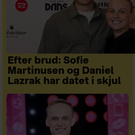
Efter brud: Sofie
Martinusen og Daniel
Lazrak har datet i skjul