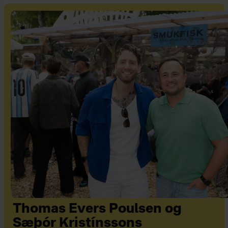
Thomas Evers Poulsen og
Sæþór Kristínssons