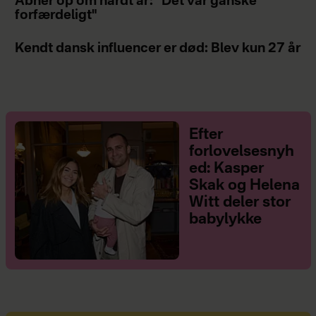
Åbner op om hårdt år: "Det var ganske
forfærdeligt"
Kendt dansk influencer er død: Blev kun 27 år
Efter
forlovelsesnyh
ed: Kasper
Skak og Helena
Witt deler stor
babylykke