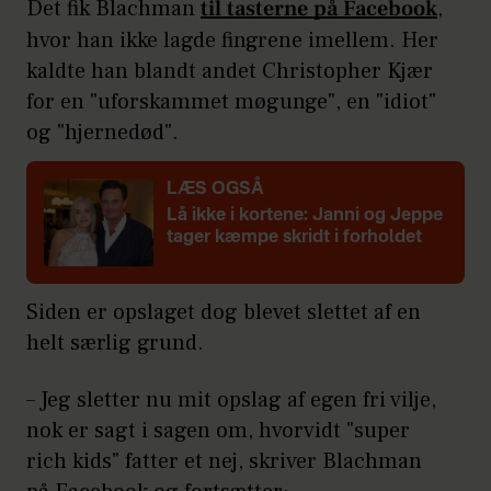
Det fik Blachman
til tasterne på Facebook
,
hvor han ikke lagde fingrene imellem. Her
kaldte han blandt andet Christopher Kjær
for en "uforskammet møgunge", en "idiot"
og "hjernedød".
LÆS OGSÅ
Lå ikke i kortene: Janni og Jeppe
tager kæmpe skridt i forholdet
Siden er opslaget dog blevet slettet af en
helt særlig grund.
– Jeg sletter nu mit opslag af egen fri vilje,
nok er sagt i sagen om, hvorvidt "super
rich kids" fatter et nej, skriver Blachman