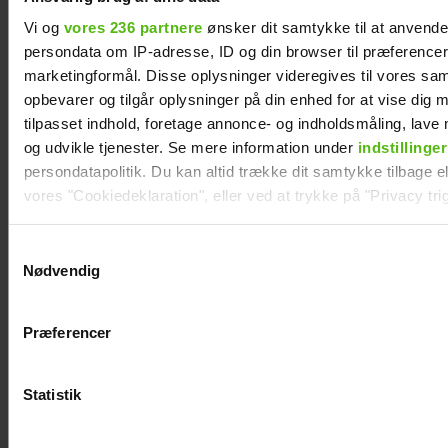
Vi og
vores 236 partnere
ønsker dit samtykke til at anvend
persondata om IP-adresse, ID og din browser til præferencer, 
marketingformål. Disse oplysninger videregives til vores sa
opbevarer og tilgår oplysninger på din enhed for at vise dig 
tilpasset indhold, foretage annonce- og indholdsmåling, lav
og udvikle tjenester. Se mere information under
indstillinger
persondatapolitik. Du kan altid trække dit samtykke tilbage ell
vores "Cookiedeklaration", eller ved at trykke på "Privacy trig
Andreas Odbjerg afslører stor beslutning:
Slut efter to år
Dine valg anvendes på hele websitet.
Samtykkevalg
Nødvendig
Vi ønsker dit samtykke til at indsamle og bruge data for at k
relevant journalistisk indhold til dig.
Præferencer
Vi anvender egne cookies og cookies fra tredjeparter til at a
vores hjemmeside. Vi indsamler data om IP, ID og din browser 
generere statistik og huske dine præferencer samt til brug fo
Statistik
optimere vores reklametiltag på sociale medier og til at vise d
med sociale medier.