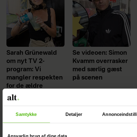
Sarah Grünewald
Se videoen: Simon
om nyt TV 2-
Kvamm overrasker
program: Vi
med særlig gæst
mangler respekten
på scenen
for de ældre
Samtykke
Detaljer
Annonceindstill
Ansvarlig brug af dine data