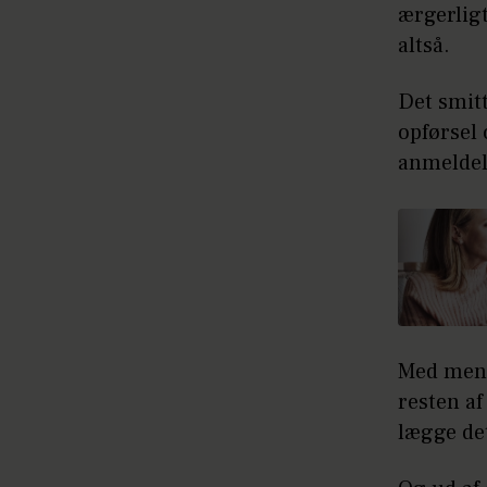
ærgerlig
altså.
Det smitt
opførsel 
anmeldel
Med menta
resten af
lægge d