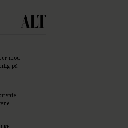
mper mod
mlig på
private
gene
ange