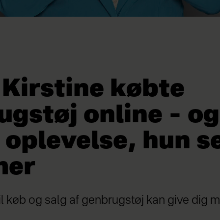
 Kirstine købte
gstøj online – og
 oplevelse, hun s
mer
il køb og salg af genbrugstøj kan give dig m