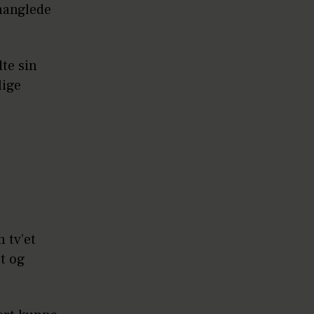
manglede
te sin
lige
 tv’et
et og