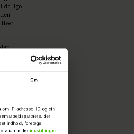
 de lige
 den
bliver
uden
n en
Agnes.
Om
a om IP-adresse, ID og din
s samarbejdspartnere, der
en ny
set indhold, foretage
rigtig
ormation under
indstillinger