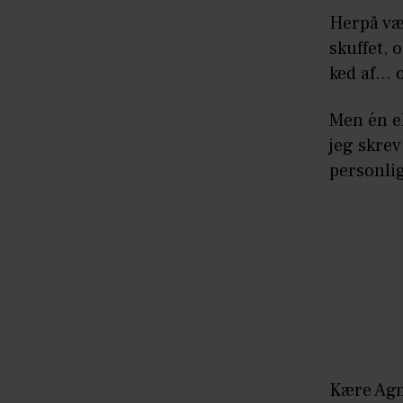
Herpå væ
skuffet, 
ked af… 
Men én e
jeg skrev
personli
Kære Agne