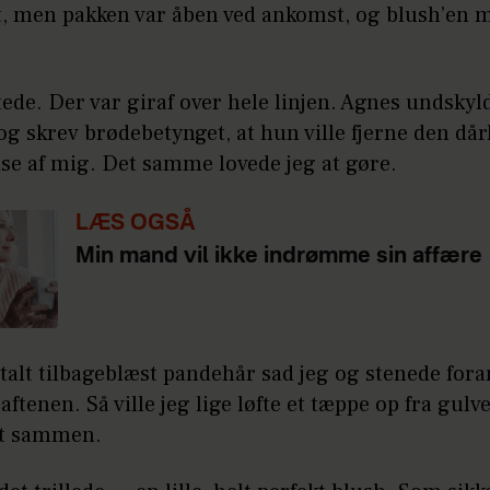
t, men pakken var åben ved ankomst, og blush’en 
ede. Der var giraf over hele linjen. Agnes undskyld
og skrev brødebetynget, at hun ville fjerne den dår
se af mig. Det samme lovede jeg at gøre.
LÆS OGSÅ
Min mand vil ikke indrømme sin affære
lt tilbageblæst pandehår sad jeg og stenede foran
 aftenen. Så ville jeg lige løfte et tæppe op fra gulv
et sammen.