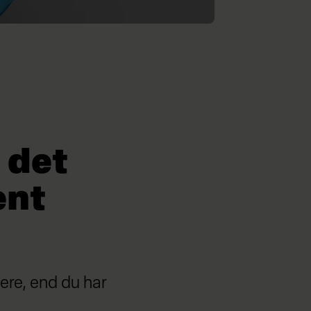
 det
ent
ere, end du har