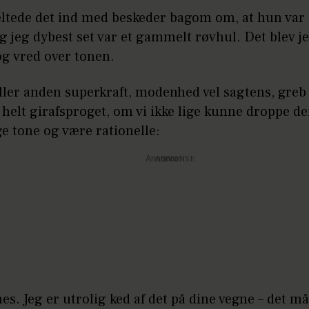
ltede det ind med beskeder bagom om, at hun var
og jeg dybest set var et gammelt røvhul. Det blev je
og vred over tonen.
ller anden superkraft, modenhed vel sagtens, greb
 helt girafsproget, om vi ikke lige kunne droppe d
ge tone og være rationelle:
Annonce
s. Jeg er utrolig ked af det på dine vegne – det m