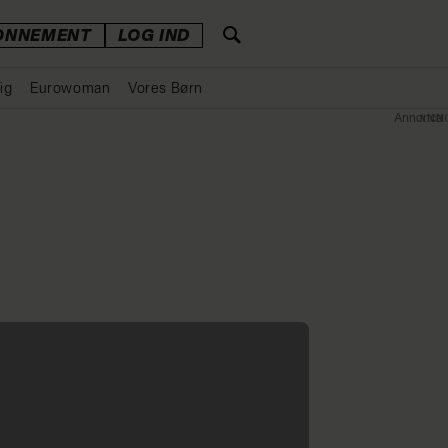
ONNEMENT
LOG IND
ig
Eurowoman
Vores Børn
Annonce