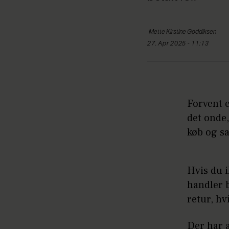
Mette Kirstine
Goddiksen
27. Apr 2025 - 11:13
Forvent 
det onde
køb og s
Hvis du i
handler b
retur, hv
Der har 