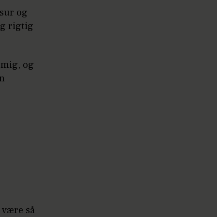
 sur og
g rigtig
 mig, og
en
å være så