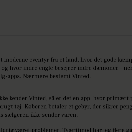
et moderne eventyr fra et land, hvor det gode kæ
, og hvor indre engle besejrer indre dæmoner – ne
alg-apps. Nærmere bestemt Vinted.
kke kender Vinted, så er det en app, hvor primært 
rugt tøj. Køberen betaler et gebyr, der sikrer pen
is sælgeren ikke sender varen.
aldrig været problemer. Tværtimod har jeg flere g