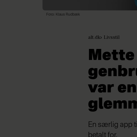
Foto: Klaus Rudbæk
alt.dk
Livsstil
Mette
genbru
var en
glem
En særlig app t
betalt for.