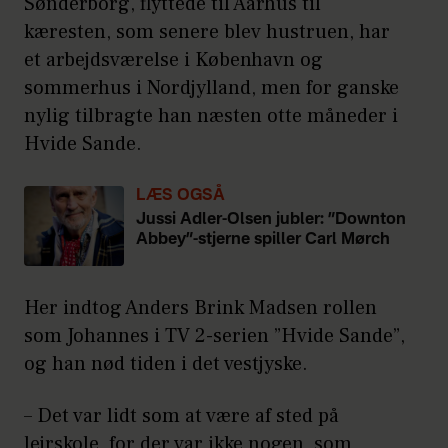
Sønderborg, flyttede til Aarhus til
kæresten, som senere blev hustruen, har
et arbejdsværelse i København og
sommerhus i Nordjylland, men for ganske
nylig tilbragte han næsten otte måneder i
Hvide Sande.
LÆS OGSÅ
Jussi Adler-Olsen jubler: ”Downton
Abbey”-stjerne spiller Carl Mørch
Her indtog Anders Brink Madsen rollen
som Johannes i TV 2-serien ”Hvide Sande”,
og han nød tiden i det vestjyske.
– Det var lidt som at være af sted på
lejrskole, for der var ikke nogen, som