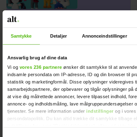
Hækl selv de 12 stjernetegn
Samtykke
Detaljer
Annonceindstillinger
Ansvarlig brug af dine data
Vi og
vores 236 partnere
ønsker dit samtykke til at anvend
indsamle persondata om IP-adresse, ID og din browser til pr
statistik og marketingformål. Disse oplysninger videregives t
samarbejdspartnere, der opbevarer og tilgår oplysninger på d
at vise dig målrettede annoncer, levere tilpasset indhold, for
Forelsket Hjalmer
Peter Qvortrup
annonce- og indholdsmåling, lave målgruppeundersøgelser o
med kæresten på
Geisling røber
tjenester. Se mere information under
indstillinger
og i vores
Smukfest: Vi er
fremtidsplaner:
persondatapolitik. Du kan altid trække dit samtykke tilbage e
indstillinger fra vores "Cookiedeklaration", eller ved at trykk
lykkelige
Håber at få det
trigger" ikonet.
igennem
Samtykkevalg