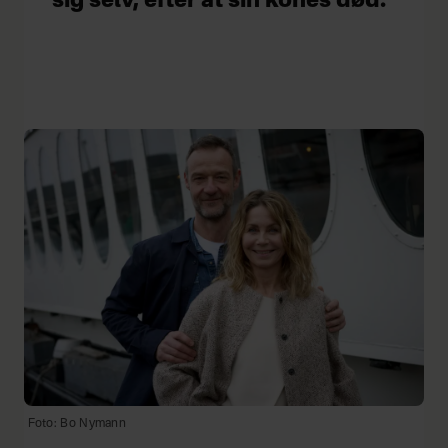
sig selv, efter at sin kones død.
Foto: Bo Nymann