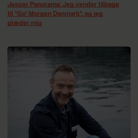
Jesper Panorama: Jeg vender tilbage
til "Go' Morgen Danmark", og jeg
glæder mig