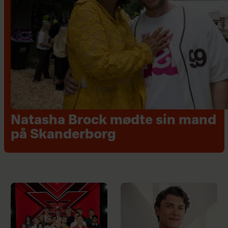
Natasha Brock mødte sin mand
på Skanderborg