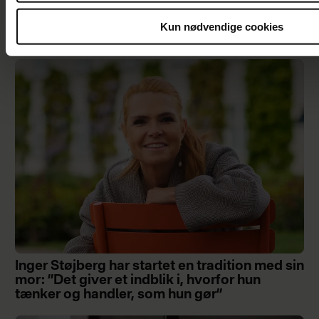
Han har løjet for mig fra dag ét - alligevel har
Kun nødvendige cookies
jeg valgt at blive i ægteskabet
Inger Støjberg har startet en tradition med sin
mor: ”Det giver et indblik i, hvorfor hun
tænker og handler, som hun gør”