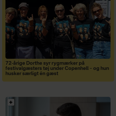
72-årige Dorthe syr rygmærker på
festivalgæsters tøj under Copenhell – og hun
husker særligt én gæst