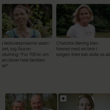
Charlotte Bøving blev
Da sundhedsplejersken
forenet med sin bror i
ringede for at tale om min
sorgen: Intet kan skille os ad
15-årige datter, anede je
ikke, hvad der ventede