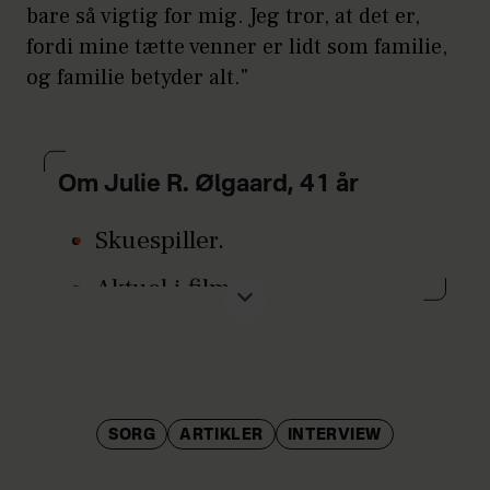
bare så vigtig for mig. Jeg tror, at det er,
fordi mine tætte venner er lidt som familie,
og familie betyder alt."
Om Julie R. Ølgaard, 41 år
Skuespiller.
Aktuel i filmen
'Englemageren', som hun
også har været med til at
skrive, instruere og
producere.
SORG
ARTIKLER
INTERVIEW
Står bag det kreative