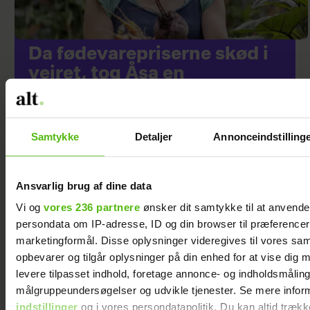
Da fødevarepriserne skød i
vejret, tog Åsa en
beslutning: ”For 700 kr. om
ugen bliver hele familien
mæt”
Samtykke
Detaljer
Annonceindstilling
Ansvarlig brug af dine data
Vi og
vores 236 partnere
ønsker dit samtykke til at anvend
persondata om IP-adresse, ID og din browser til præferencer, 
marketingformål. Disse oplysninger videregives til vores sa
opbevarer og tilgår oplysninger på din enhed for at vise dig 
levere tilpasset indhold, foretage annonce- og indholdsmåling
målgruppeundersøgelser og udvikle tjenester. Se mere infor
indstillinger
og i vores persondatapolitik. Du kan altid trækk