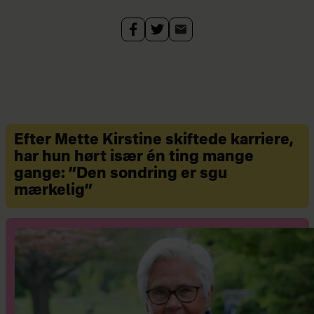
fællesskab NIPS sammen med
Laura Christensen og Neel
Rønholt.
Er desuden vært på podcasten
'Jagten på en ven'.
Efter Mette Kirstine skiftede karriere,
Gift med Gustav, som hun har
har hun hørt især én ting mange
en søn på 6 og en datter på 4
gange: ”Den sondring er sgu
mærkelig”
år med.