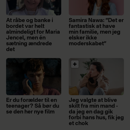
At råbe og banke i
Samira Nawa: ”Det er
bordet var helt
fantastisk at have
almindeligt for Maria
min familie, men jeg
Jencel, men én
elsker ikke
sætning ændrede
moderskabet”
det
Er du forælder til en
Jeg valgte at blive
teenager? Så bør du
skilt fra min mand -
se den her nye film
da jeg en dag gik
forbi hans hus, fik jeg
et chok