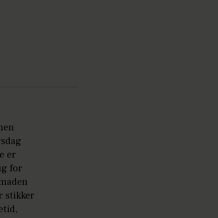
 men
rsdag
e er
ug for
nsmaden
r stikker
etid,