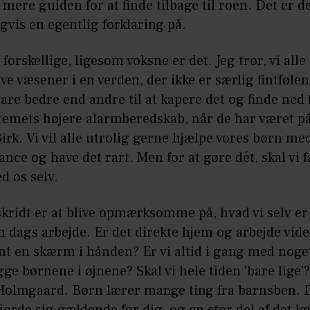
 mere guiden for at finde tilbage til roen. Det er d
vis en egentlig forklaring på.
 forskellige, ligesom voksne er det. Jeg tror, vi al
ive væsener i en verden, der ikke er særlig fintføle
are bedre end andre til at kapere det og finde ned 
temets højere alarmberedskab, når de har været på
irk. Vi vil alle utrolig gerne hjælpe vores børn med
ance og have det rart. Men for at gøre dét, skal vi f
d os selv.
skridt er at blive opmærksomme på, hvad vi selv er
en dags arbejde. Er det direkte hjem og arbejde vid
nt en skærm i hånden? Er vi altid i gang med noge
gge børnene i øjnene? Skal vi hele tiden ‘bare lige’?
Holmgaard. Børn lærer mange ting fra barnsben. 
rde sig gældende for dig, og en stor del af det læ