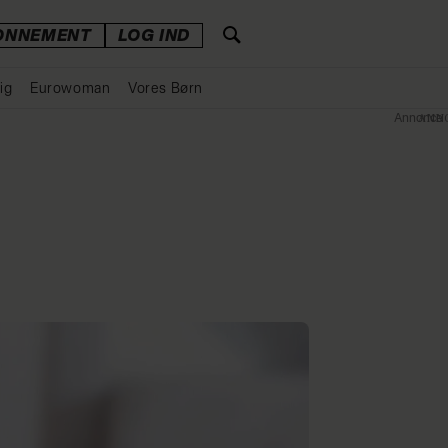
ONNEMENT
LOG IND
ig
Eurowoman
Vores Børn
Annonce