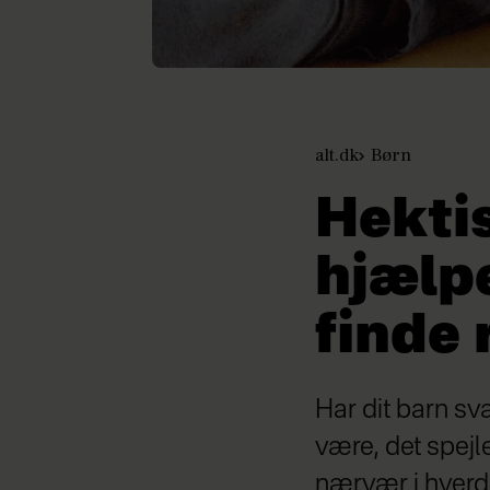
alt.dk
Børn
Hekti
hjælpe
finde 
Har dit barn sv
være, det spejle
nærvær i hverd