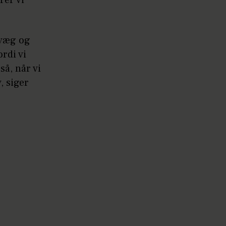
 væg og
rdi vi
så, når vi
, siger