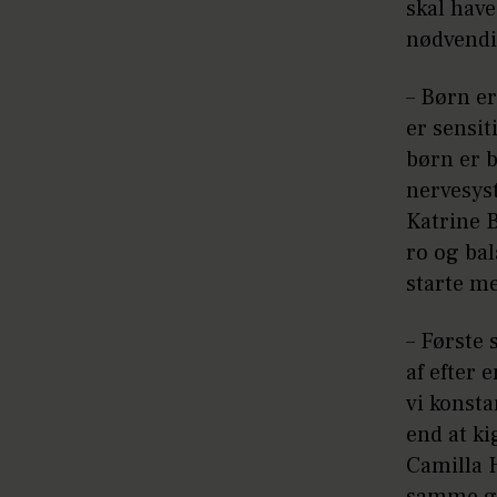
skal have
nødvendig
– Børn er
er sensit
børn er b
nervesys
Katrine B
ro og bal
starte me
– Første 
af efter 
vi konsta
end at ki
Camilla 
samme gjo