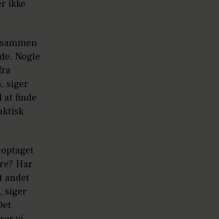
er ikke
le sammen
nde. Nogle
fra
, siger
 at finde
aktisk
 optaget
ere? Har
t andet
, siger
Det
rer vi