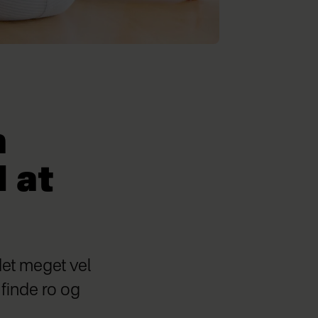
n
 at
det meget vel
 finde ro og