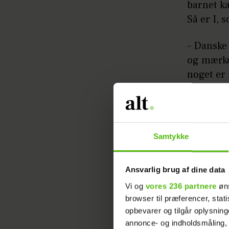
barnet ka
Så er I, 
– Danske 
og mærke
noget er 
kortlunte
barnet te
tegn på u
siger Ca
Samtykke
Uanset o
Ansvarlig brug af dine data
stille, s
kroppen. 
Vi og
vores 236 partnere
øns
browser til præferencer, stat
bliver af
opbevarer og tilgår oplysning
ro til at
annonce- og indholdsmåling,