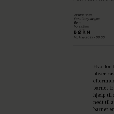
Af: Kicki Boss
Foto: Getty Images
Børn
Vores Børn
10. May 2019 - 06:00
Hvorfor 
bliver ra
eftermidd
barnet tr
hjælp til
nødt til 
barnet en