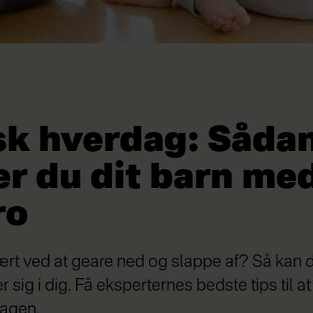
sk hverdag: Såda
r du dit barn med
ro
ært ved at geare ned og slappe af? Så kan 
r sig i dig. Få eksperternes bedste tips til at
agen.