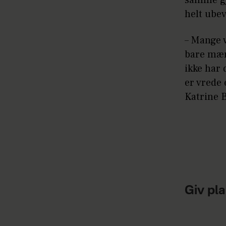
helt ubev
– Mange v
bare mærk
ikke har 
er vrede 
Katrine B
Giv pla