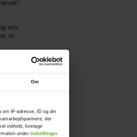
bekendt?
sig selv
t, at
iser
el et
 nærvær,
Om
siddet
t til
nde grad
a om IP-adresse, ID og din
s samarbejdspartnere, der
at finde
set indhold, foretage
 at mærke
ormation under
indstillinger