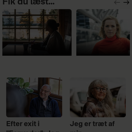
Fik du læst...
Efter exit i
Jeg er træt af