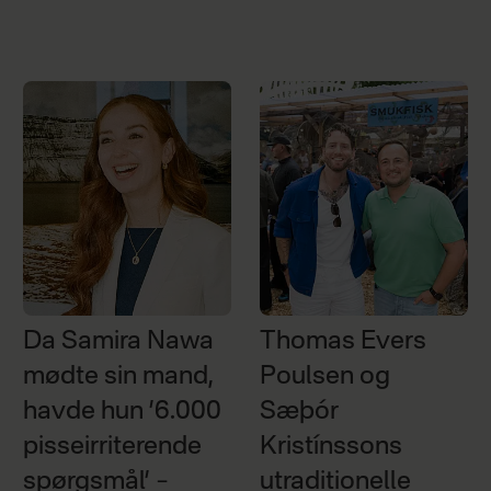
Da Samira Nawa
Thomas Evers
mødte sin mand,
Poulsen og
havde hun ’6.000
Sæþór
pisseirriterende
Kristínssons
spørgsmål’ –
utraditionelle