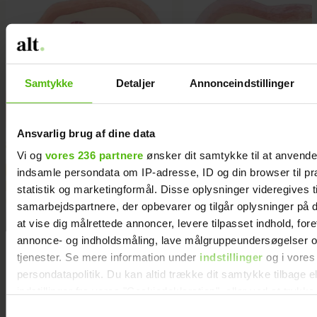
Samtykke
Detaljer
Annonceindstillinger
Ansvarlig brug af dine data
Vi og
vores 236 partnere
ønsker dit samtykke til at anvend
indsamle persondata om IP-adresse, ID og din browser til pr
statistik og marketingformål. Disse oplysninger videregives t
samarbejdspartnere, der opbevarer og tilgår oplysninger på d
at vise dig målrettede annoncer, levere tilpasset indhold, for
annonce- og indholdsmåling, lave målgruppeundersøgelser o
tjenester. Se mere information under
indstillinger
og i vores
persondatapolitik. Du kan altid trække dit samtykke tilbage e
indstillinger fra vores "Cookiedeklaration", eller ved at trykk
trigger" ikonet.
Samtykkevalg