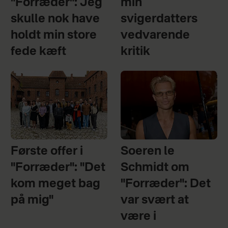
"Forræder": Jeg
min
skulle nok have
svigerdatters
holdt min store
vedvarende
fede kæft
kritik
Første offer i
Soeren le
"Forræder": "Det
Schmidt om
kom meget bag
"Forræder": Det
på mig"
var svært at
være i