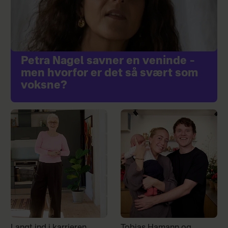
Petra Nagel savner en veninde –
men hvorfor er det så svært som
voksne?
Langt ind i karrieren
Tobias Hamann og