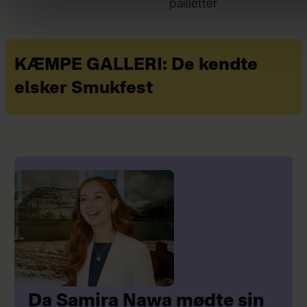
pailletter
giver stor frihed ikke at ej
mere, end vi behøver”
KÆMPE GALLERI: De kendte
elsker Smukfest
Da Samira Nawa mødte sin