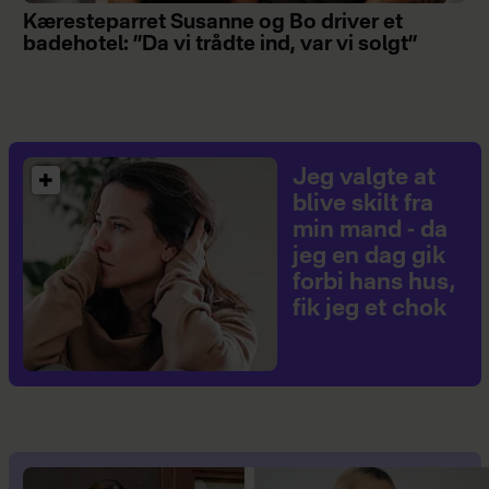
Kæresteparret Susanne og Bo driver et
badehotel: ”Da vi trådte ind, var vi solgt”
Jeg valgte at
blive skilt fra
min mand - da
jeg en dag gik
forbi hans hus,
fik jeg et chok