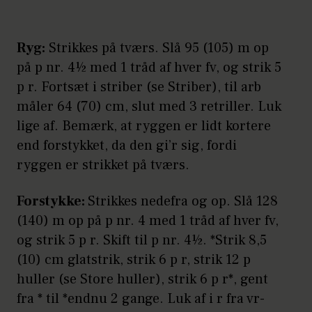
Ryg:
Strikkes på tværs. Slå 95 (105) m op
på p nr. 4½ med 1 tråd af hver fv, og strik 5
p r. Fortsæt i striber (se Striber), til arb
måler 64 (70) cm, slut med 3 retriller. Luk
lige af. Bemærk, at ryggen er lidt kortere
end forstykket, da den gi’r sig, fordi
ryggen er strikket på tværs.
Forstykke:
Strikkes nedefra og op. Slå 128
(140) m op på p nr. 4 med 1 tråd af hver fv,
og strik 5 p r. Skift til p nr. 4½. *Strik 8,5
(10) cm glatstrik, strik 6 p r, strik 12 p
huller (se Store huller), strik 6 p r*, gent
fra * til *endnu 2 gange. Luk af i r fra vr-