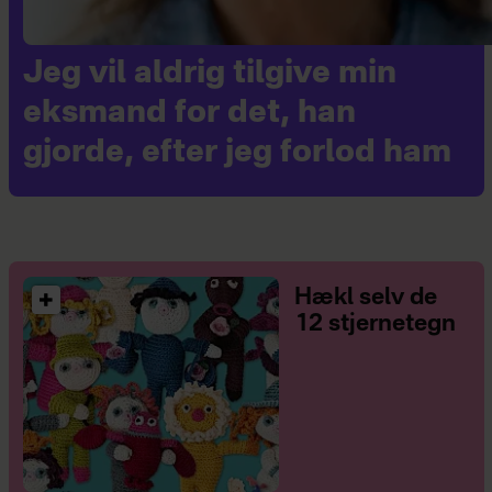
Jeg vil aldrig tilgive min
eksmand for det, han
gjorde, efter jeg forlod ham
Hækl selv de
12 stjernetegn