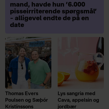
mand, havde hun ’6.000
pisseirriterende spørgsmål’
– alligevel endte de på en
date
Thomas Evers
Lys sangria med
Poulsen og Sæþór
Cava, appelsin og
Kristínssons
jordbær