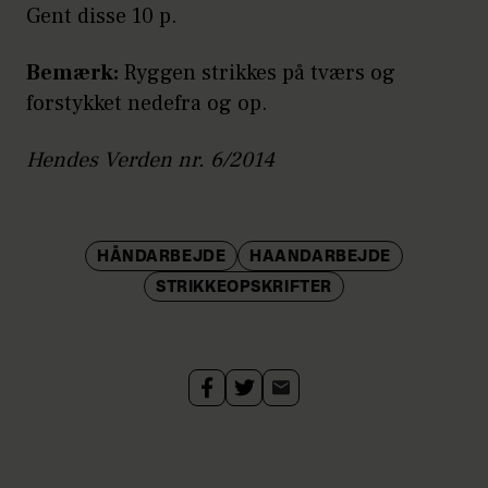
Gent disse 10 p.
Bemærk:
Ryggen strikkes på tværs og
forstykket nedefra og op.
Hendes Verden nr. 6/2014
HÅNDARBEJDE
HAANDARBEJDE
STRIKKEOPSKRIFTER
Strik
nemt
selv
den
fineste
top