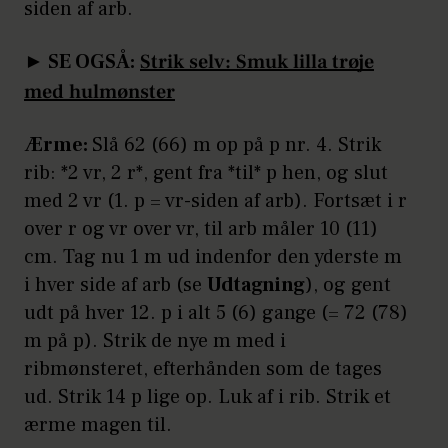
siden af arb.
► SE OGSÅ:
Strik selv: Smuk lilla trøje
med hulmønster
Ærme:
Slå 62 (66) m op på p nr. 4. Strik
rib: *2 vr, 2 r*, gent fra *til* p hen, og slut
med 2 vr (1. p = vr-siden af arb). Fortsæt i r
over r og vr over vr, til arb måler 10 (11)
cm. Tag nu 1 m ud indenfor den yderste m
i hver side af arb (se
Udtagning
), og gent
udt på hver 12. p i alt 5 (6) gange (= 72 (78)
m på p). Strik de nye m med i
ribmønsteret, efterhånden som de tages
ud. Strik 14 p lige op. Luk af i rib. Strik et
ærme magen til.