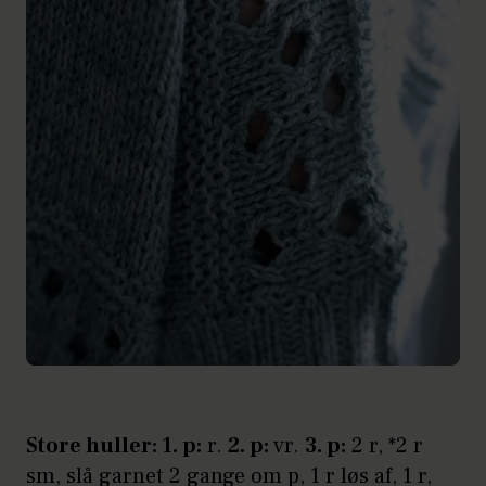
Store huller: 1. p:
r.
2. p:
vr.
3. p:
2 r, *2 r
sm, slå garnet 2 gange om p, 1 r løs af, 1 r,