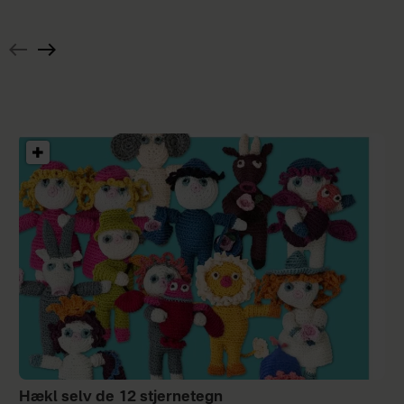
med
Hæklet
rund
pyntetørklæde
hals
Hækl selv de 12 stjernetegn