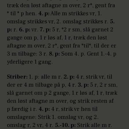
træk den løst aftagne m over, 2 r*, gent fra
* til * p hen.
4. p:
Alle m strikkes vr, 1.
omslag strikkes vr, 2. omslag strikkes r.
5.
p:
r.
6. p:
vr.
7. p:
5 r, *2 r sm, slå garnet 2
gange om p, 1 r løs af, 1 r, træk den løst
aftagne m over, 2 r*, gent fra *til*, til der er
3 m tilbage: 3 r.
8. p:
Som 4. p. Gent 1.-4. p
yderligere 1 gang.
Striber:
1. p: alle m r.
2. p:
4 r, strik vr, til
der er 4 m tilbage på p, 4 r.
3. p:
5 r, 2 r sm,
slå garnet om p 2 gange, 1 r løs af, 1 r, træk
den løst aftagne m over, og strik resten af
p færdig i r.
4. p:
4 r, strik vr hen til
omslagene: Strik 1. omslag vr, og 2.
omslag r, 2 vr, 4 r.
5.-10. p:
Strik alle m r.