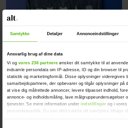
Sy selv: Et net med hanke af et slips
Samtykke
Detaljer
Annonceindstillinger
Ansvarlig brug af dine data
Vi og
vores 236 partnere
ønsker dit samtykke til at anvend
indsamle persondata om IP-adresse, ID og din browser til pr
statistik og marketingformål. Disse oplysninger videregives t
samarbejdspartnere, der opbevarer og tilgår oplysninger på d
at vise dig målrettede annoncer, levere tilpasset indhold, for
annonce- og indholdsmåling, lave målgruppeundersøgelser o
tjenester. Se mere information under
indstillinger
og i vores
persondatapolitik. Du kan altid trække dit samtykke tilbage e
indstillinger fra vores "Cookiedeklaration", eller ved at trykk
trigger" ikonet.
Samtykkevalg