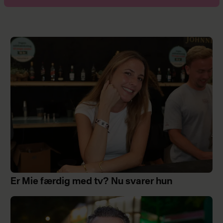
Er Mie færdig med tv? Nu svarer hun