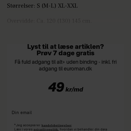
Størrelser: S (M-L) XL-XXL
Overvidde: Ca. 120 (130) 145 cm.
Længde: Ca. 60 (62) 65 cm.
Lyst til at læse artiklen?
Prøv 7 dage gratis
Få fuld adgang til alt+ uden binding - inkl. fri
adgang til euroman.dk
49
kr/md
*
handelsbetingelser
Jeg accepterer
privatlivspolitk
Læs i vores
, hvordan vi behandler din data