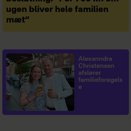
ugen bliver hele familien
mæt”
Alexanndra
Christensen
afslører
familieforøgels
e