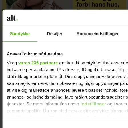
forbi hans hus,
fik jeg et chok
Samtykke
Detaljer
Annonceindstillinger
Ansvarlig brug af dine data
Vi og
vores 236 partnere
ønsker dit samtykke til at anvend
indsamle persondata om IP-adresse, ID og din browser til pr
statistik og marketingformål. Disse oplysninger videregives t
samarbejdspartnere, der opbevarer og tilgår oplysninger på d
at vise dig målrettede annoncer, levere tilpasset indhold, for
annonce- og indholdsmåling, lave målgruppeundersøgelser o
tjenester. Se mere information under
indstillinger
og i vores
persondatapolitik. Du kan altid trække dit samtykke tilbage e
indstillinger fra vores "Cookiedeklaration", eller ved at trykk
trigger" ikonet.
Samtykkevalg