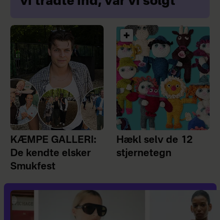
vi trådte ind, var vi solgt”
KÆMPE GALLERI:
Hækl selv de 12
De kendte elsker
stjernetegn
Smukfest