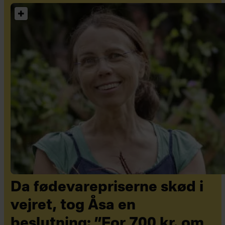
Da fødevarepriserne skød i
vejret, tog Åsa en
beslutning: ”For 700 kr. om