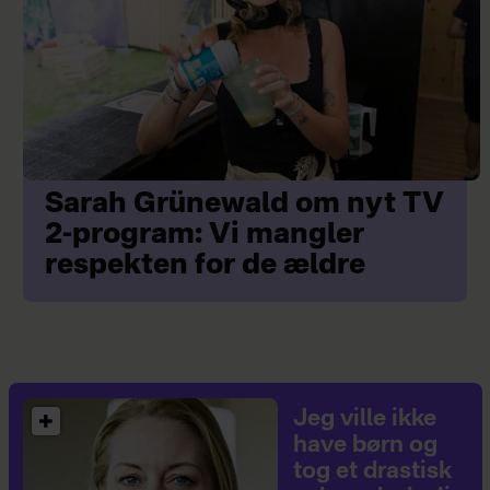
Sarah Grünewald om nyt TV
2-program: Vi mangler
respekten for de ældre
Jeg ville ikke
have børn og
tog et drastisk