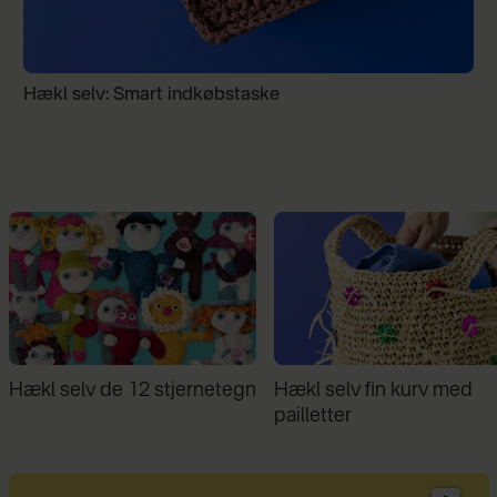
Hækl selv: Smart indkøbstaske
Hækl selv fin kurv med
Familie bor på 30 kvm: ”D
pailletter
giver stor frihed ikke at ej
mere, end vi behøver”