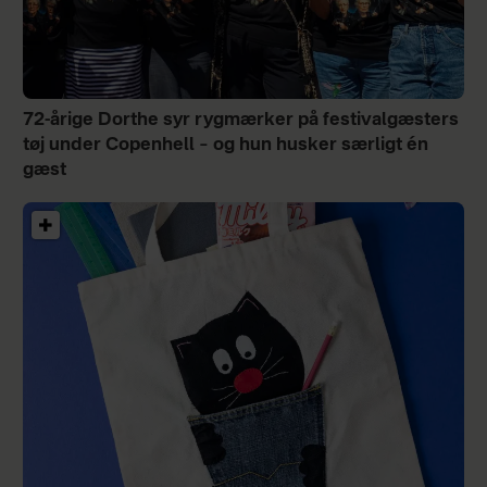
72-årige Dorthe syr rygmærker på festivalgæsters
tøj under Copenhell – og hun husker særligt én
gæst