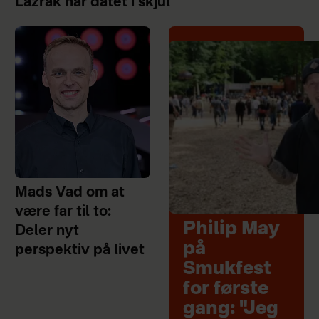
Lazrak har datet i skjul
Mads Vad om at
være far til to:
Philip May
Deler nyt
på
perspektiv på livet
Smukfest
for første
gang: "Jeg