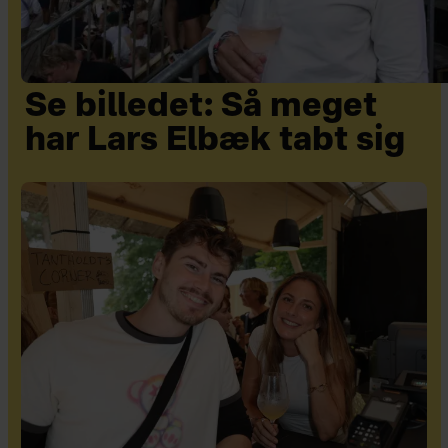
Se billedet: Så meget
har Lars Elbæk tabt sig