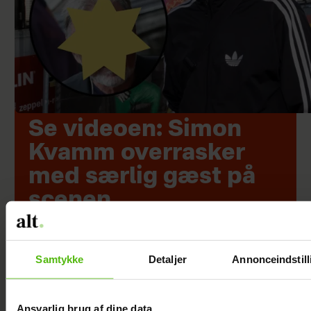
Se videoen: Simon
Kvamm overrasker
med særlig gæst på
scenen
Samtykke
Detaljer
Annonceindstill
Ansvarlig brug af dine data