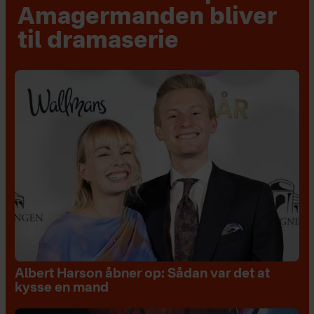
Amagermanden bliver
til dramaserie
Albert Harson åbner op: Sådan var det at
kysse en mand