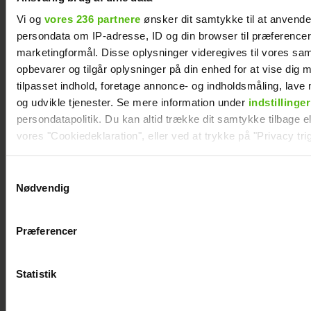
Vi og
vores 236 partnere
ønsker dit samtykke til at anvend
persondata om IP-adresse, ID og din browser til præferencer, 
marketingformål. Disse oplysninger videregives til vores sa
opbevarer og tilgår oplysninger på din enhed for at vise dig 
tilpasset indhold, foretage annonce- og indholdsmåling, lav
og udvikle tjenester. Se mere information under
indstillinger
persondatapolitik. Du kan altid trække dit samtykke tilbage ell
vores "Cookiedeklaration", eller ved at trykke på "Privacy trig
Andreas Odbjerg afslører
Dine valg anvendes på hele websitet.
Samtykkevalg
stor beslutning: Slut efter to
Nødvendig
år
Vi ønsker dit samtykke til at indsamle og bruge data for at k
relevant journalistisk indhold til dig.
Præferencer
Vi anvender egne cookies og cookies fra tredjeparter til at a
vores hjemmeside. Vi indsamler data om IP, ID og din browser 
generere statistik og huske dine præferencer samt til brug fo
Statistik
optimere vores reklametiltag på sociale medier og til at vise d
med sociale medier.