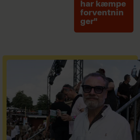
har kæmpe
forventnin
ger"