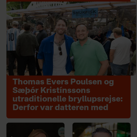
Thomas Evers Poulsen og
Sæþór Kristínssons
utraditionelle bryllupsrejse:
Derfor var datteren med