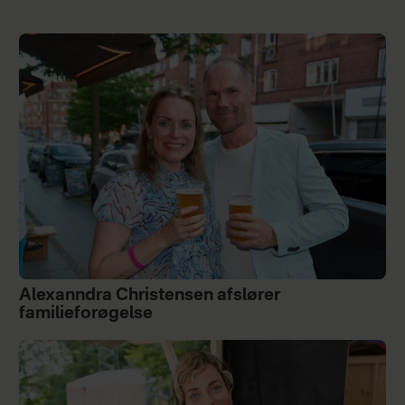
Alexanndra Christensen afslører
familieforøgelse