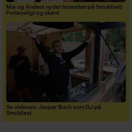
Mie og Anders nyder hinanden på Smukfest:
Forløseligt og skønt
Se videoen: Jesper Buch som DJ på
Smukfest