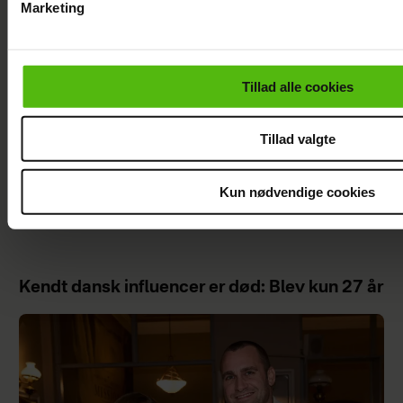
Marketing
Du kan til enhver tid trække dit samtykke tilbage via linket i 
læse mere om vores brug af cookies, samarbejdspartnere og
personoplysninger i forbindelse hermed i både
Tillad alle cookies
vores
privatlivspolitik
og
cookiepolitik
.
Afsløret på video:
Åbner op om hårdt
Melvin Kakooza
år: "Det var ganske
Tillad valgte
vækker opsigt i nyt
forfærdeligt"
job
Kun nødvendige cookies
Kendt dansk influencer er død: Blev kun 27 år