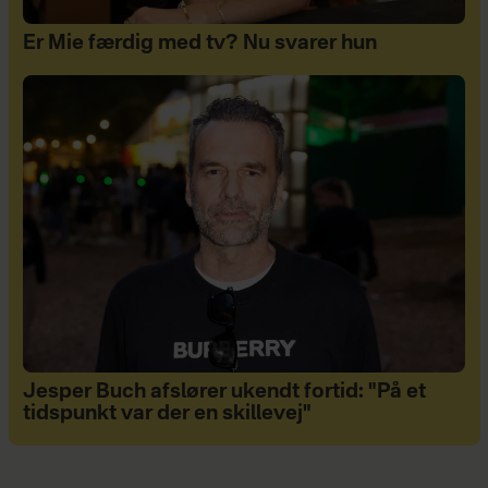
Er Mie færdig med tv? Nu svarer hun
Jesper Buch afslører ukendt fortid: "På et
tidspunkt var der en skillevej"