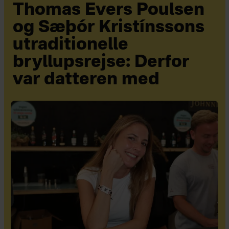
Thomas Evers Poulsen
og Sæþór Kristínssons
utraditionelle
bryllupsrejse: Derfor
var datteren med