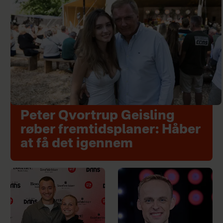
Peter Qvortrup Geisling
røber fremtidsplaner: Håber
at få det igennem