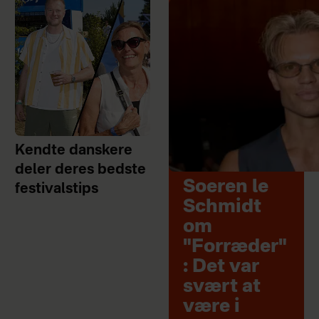
Kendte danskere
deler deres bedste
Soeren le
festivalstips
Schmidt
om
"Forræder"
: Det var
svært at
være i