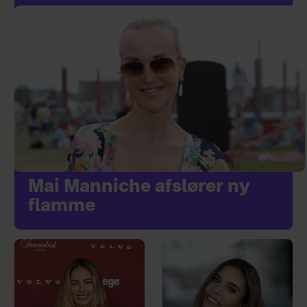
Mai Manniche afslører ny
flamme