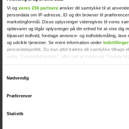
Vi og
vores 236 partnere
ønsker dit samtykke til at anvend
Se billedet: Så meget har Lars Elbæk tabt sig
persondata om IP-adresse, ID og din browser til præferencer, 
marketingformål. Disse oplysninger videregives til vores sa
opbevarer og tilgår oplysninger på din enhed for at vise dig 
tilpasset indhold, foretage annonce- og indholdsmåling, lav
og udvikle tjenester. Se mere information under
indstillinger
persondatapolitik. Du kan altid trække dit samtykke tilbage ell
vores "Cookiedeklaration", eller ved at trykke på "Privacy trig
Dine valg anvendes på hele websitet.
Samtykkevalg
Nødvendig
Vi ønsker dit samtykke til at indsamle og bruge data for at k
relevant journalistisk indhold til dig.
Præferencer
Vi anvender egne cookies og cookies fra tredjeparter til at a
Mie og Anders nyder hinanden på Smukfest:
vores hjemmeside. Vi indsamler data om IP, ID og din browser 
Forløseligt og skønt
generere statistik og huske dine præferencer samt til brug fo
Statistik
optimere vores reklametiltag på sociale medier og til at vise d
med sociale medier.