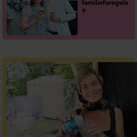
familieforøgels
e