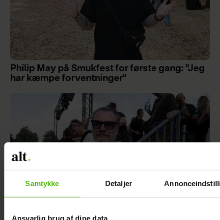
Philip May på Smukfest for første gang: "Jeg
har kæmpe forventninger"
Samtykke
Detaljer
Annonceindstill
Ansvarlig brug af dine data