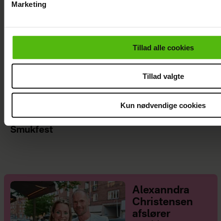
Marketing
Du kan til enhver tid trække dit samtykke tilbage via linket i 
læse mere om vores brug af cookies, samarbejdspartnere og
personoplysninger i forbindelse hermed i både
Tillad alle cookies
vores
privatlivspolitik
og
cookiepolitik
.
Tillad valgte
Kun nødvendige cookies
Se videoen: Jesper Buch som DJ på
Smukfest
Alexanndra
Christensen
afslører