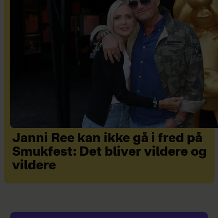
Janni Ree kan ikke gå i fred på
Smukfest: Det bliver vildere og
vildere