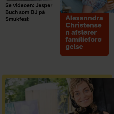
Se videoen: Jesper
Buch som DJ på
Alexanndra
Smukfest
Christense
n afslører
familieforø
gelse