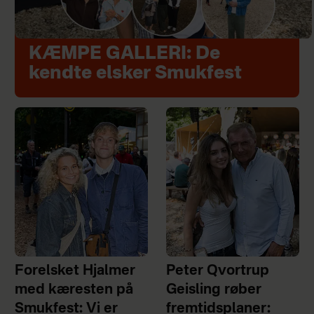
KÆMPE GALLERI: De
kendte elsker Smukfest
Forelsket Hjalmer
Peter Qvortrup
med kæresten på
Geisling røber
Smukfest: Vi er
fremtidsplaner: