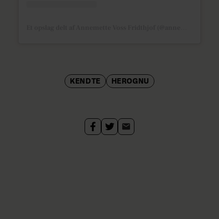
Et opslag delt af Annemette Voss Fridthjof (@annemettevoss)
KENDTE
HEROGNU