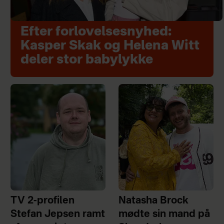
Efter forlovelsesnyhed:
Kasper Skak og Helena Witt
deler stor babylykke
TV 2-profilen
Natasha Brock
Stefan Jepsen ramt
mødte sin mand på