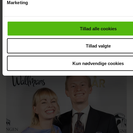
Marketing
Du kan til enhver tid trække dit samtykke tilbage via linket i 
læse mere om vores brug af cookies, samarbejdspartnere og
personoplysninger i forbindelse hermed i både
Tillad alle cookies
vores
privatlivspolitik
og
cookiepolitik
.
Tillad valgte
Nyt projekt fra Christian Tafdrup:
Amagermanden bliver til dramaserie
Kun nødvendige cookies