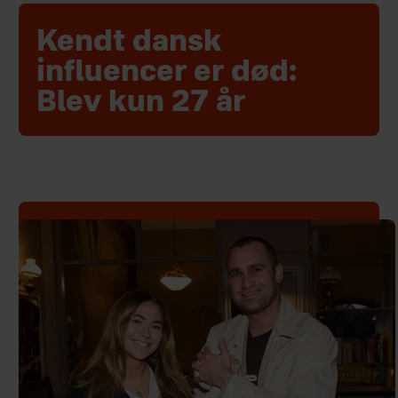
Kendt dansk
influencer er død:
Blev kun 27 år