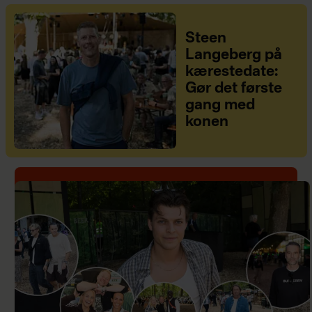
Steen
Langeberg på
kærestedate:
Gør det første
gang med
konen