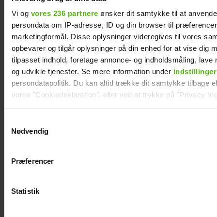
Vi og
vores 236 partnere
ønsker dit samtykke til at anvend
persondata om IP-adresse, ID og din browser til præferencer, 
marketingformål. Disse oplysninger videregives til vores sa
opbevarer og tilgår oplysninger på din enhed for at vise dig 
tilpasset indhold, foretage annonce- og indholdsmåling, lav
og udvikle tjenester. Se mere information under
indstillinger
persondatapolitik. Du kan altid trække dit samtykke tilbage ell
vores "Cookiedeklaration", eller ved at trykke på "Privacy trig
Dine valg anvendes på hele websitet.
Samtykkevalg
Nødvendig
Se billederne: Cille og Christopher på
Vi ønsker dit samtykke til at indsamle og bruge data for at k
Smukfest med særligt vennepar
relevant journalistisk indhold til dig.
Præferencer
Vi anvender egne cookies og cookies fra tredjeparter til at a
vores hjemmeside. Vi indsamler data om IP, ID og din browser 
generere statistik og huske dine præferencer samt til brug fo
Statistik
optimere vores reklametiltag på sociale medier og til at vise d
med sociale medier.