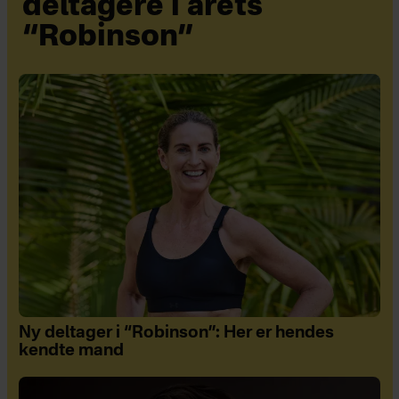
deltagere i årets
“Robinson”
Ny deltager i “Robinson”: Her er hendes
kendte mand