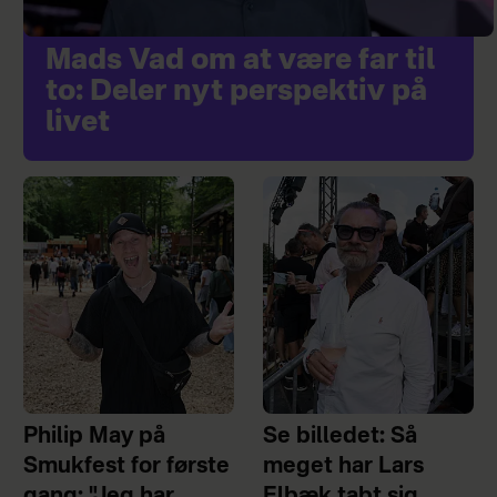
Mads Vad om at være far til
to: Deler nyt perspektiv på
livet
Philip May på
Se billedet: Så
Smukfest for første
meget har Lars
gang: "Jeg har
Elbæk tabt sig