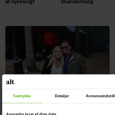
af nyresvigt
Skanderborg
Samtykke
Detaljer
Annonceindstill
Janni Ree afsted for første gang: Jeg er
nervøs!
Ansvarlig brug af dine data