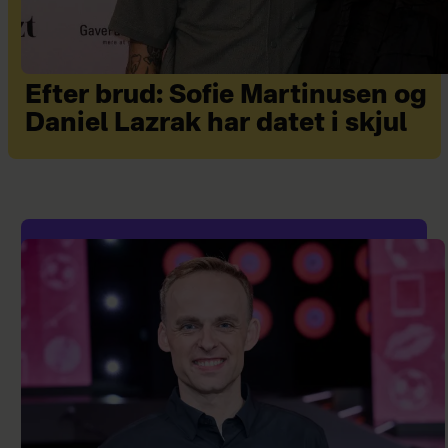
Efter brud: Sofie Martinusen og
Daniel Lazrak har datet i skjul