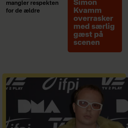
Simon
mangler respekten
Kvamm
for de ældre
overrasker
med særlig
gæst på
scenen