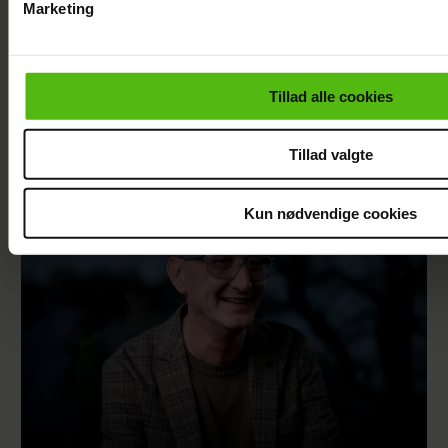
Marketing
Du kan til enhver tid trække dit samtykke tilbage via linket i 
læse mere om vores brug af cookies, samarbejdspartnere og
personoplysninger i forbindelse hermed i både
Tillad alle cookies
vores
privatlivspolitik
og
cookiepolitik
.
Efter lang pause: Nu bryder Jackie Navarro
Tillad valgte
tavsheden med stor afsløring
Kun nødvendige cookies