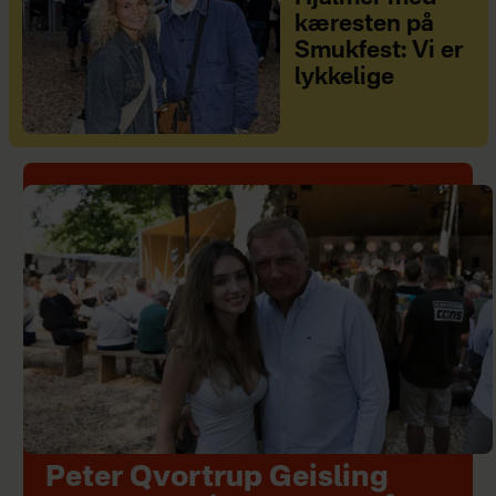
kæresten på
Smukfest: Vi er
lykkelige
Peter Qvortrup Geisling