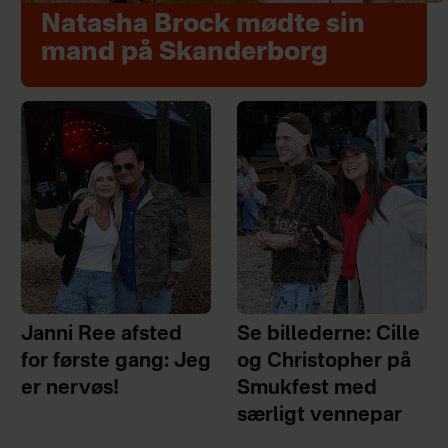
Natasha Brock mødte sin
mand på Skanderborg
Janni Ree afsted
Se billederne: Cille
for første gang: Jeg
og Christopher på
er nervøs!
Smukfest med
særligt vennepar