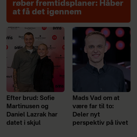
røber fremtidsplaner: Håber
at få det igennem
Efter brud: Sofie
Mads Vad om at
Martinusen og
være far til to:
Daniel Lazrak har
Deler nyt
datet i skjul
perspektiv på livet