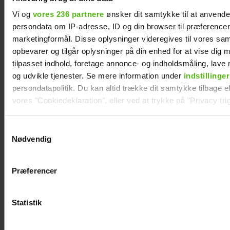
Vi og
vores 236 partnere
ønsker dit samtykke til at anvend
persondata om IP-adresse, ID og din browser til præferencer, 
marketingformål. Disse oplysninger videregives til vores sa
opbevarer og tilgår oplysninger på din enhed for at vise dig 
tilpasset indhold, foretage annonce- og indholdsmåling, lav
og udvikle tjenester. Se mere information under
indstillinger
persondatapolitik. Du kan altid trække dit samtykke tilbage ell
vores "Cookiedeklaration", eller ved at trykke på "Privacy trig
Dine valg anvendes på hele websitet.
Albert Harson åbner op: Sådan var det at
Samtykkevalg
kysse en mand
Nødvendig
Vi ønsker dit samtykke til at indsamle og bruge data for at k
relevant journalistisk indhold til dig.
Præferencer
Vi anvender egne cookies og cookies fra tredjeparter til at a
vores hjemmeside. Vi indsamler data om IP, ID og din browser 
generere statistik og huske dine præferencer samt til brug fo
Statistik
optimere vores reklametiltag på sociale medier og til at vise d
med sociale medier.