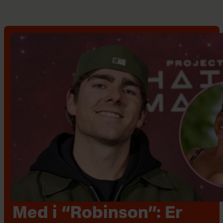
Med i “Robinson”: Er