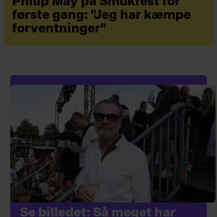
Philip May på Smukfest for
første gang: "Jeg har kæmpe
forventninger"
Se billedet: Så meget har