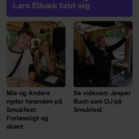
Lars Elbæk tabt sig
Mie og Anders
Se videoen: Jesper
nyder hinanden på
Buch som DJ på
Smukfest:
Smukfest
Forløseligt og
skønt