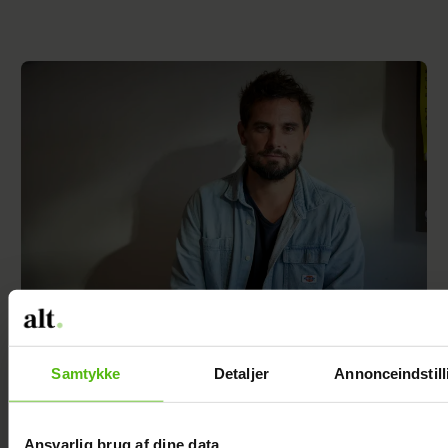
Nyt projekt fra Christian Tafdrup:
Amagermanden bliver til dramaserie
Samtykke
Detaljer
Annonceindstill
Ansvarlig brug af dine data