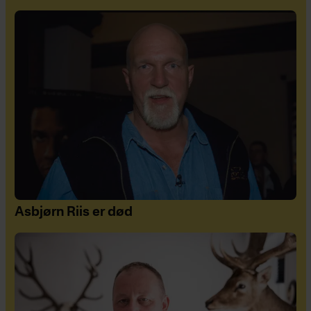
Asbjørn Riis er død