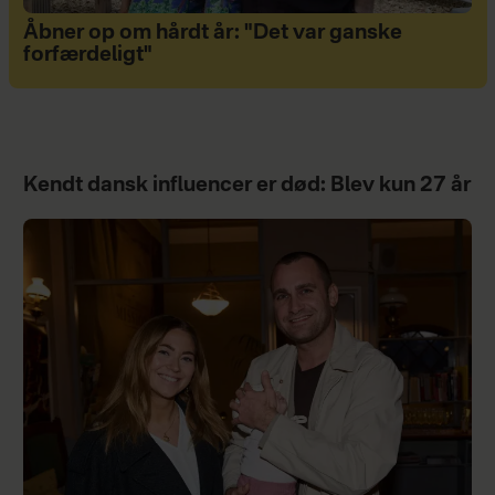
Åbner op om hårdt år: "Det var ganske
forfærdeligt"
Kendt dansk influencer er død: Blev kun 27 år