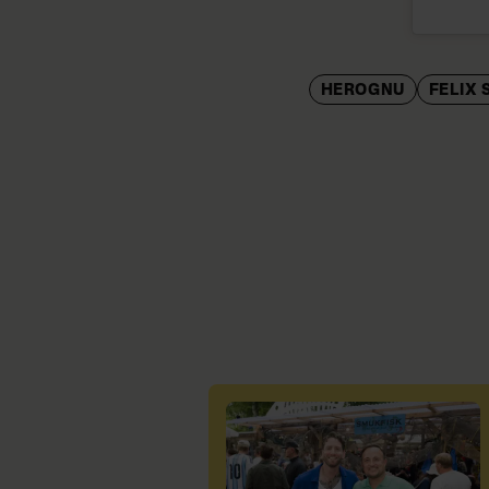
HEROGNU
FELIX 