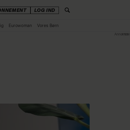
ONNEMENT
LOG IND
ig
Eurowoman
Vores Børn
Annonce