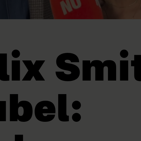
lix Smi
ubel: