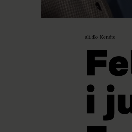
alt.dk
Kendte
Fe
i j