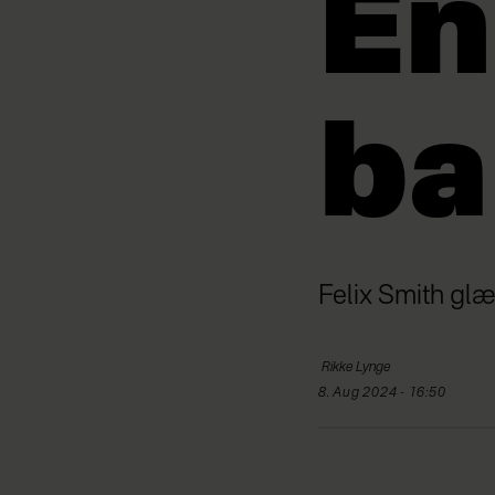
En
ba
Felix Smith glæ
Rikke
Lynge
8. Aug 2024 - 16:50