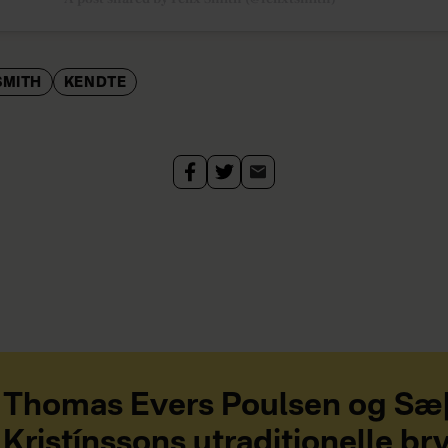
SMITH
KENDTE
Thomas Evers Poulsen og Sæ
Kristínssons utraditionelle bry