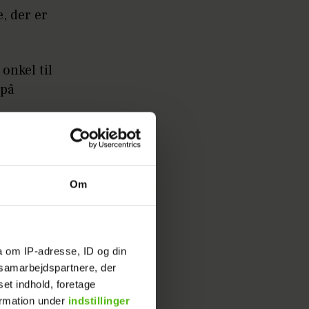
, der er
 onkel til
 på
Om
r på 10,
 februar
a om IP-adresse, ID og din
t på ny.
s samarbejdspartnere, der
set indhold, foretage
ormation under
indstillinger