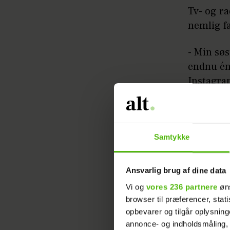
Tv- og ra
nemlig fa
- Min søs
endnu én.
Instagr
Læs ogs
Samtykke
Felix Smi
der altså
Ansvarlig brug af dine data
Felix og
Vi og
vores 236 partnere
øns
2021 efte
browser til præferencer, stat
opbevarer og tilgår oplysning
annonce- og indholdsmåling,