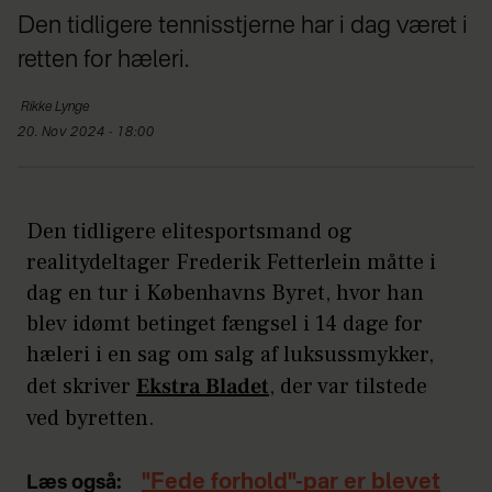
Den tidligere tennisstjerne har i dag været i
retten for hæleri.
Rikke
Lynge
20. Nov 2024 - 18:00
Den tidligere elitesportsmand og
realitydeltager Frederik Fetterlein måtte i
dag en tur i Københavns Byret, hvor han
blev idømt betinget fængsel i 14 dage for
hæleri i en sag om salg af luksussmykker,
det skriver
Ekstra Bladet
, der var tilstede
ved byretten.
"Fede forhold"-par er blevet
Læs også: