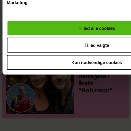
Marketing
Du kan til enhver tid trække dit samtykke tilbage via linket i 
læse mere om vores brug af cookies, samarbejdspartnere og
Med i “Robinson”: Er hun Jeppe Ølgaards
personoplysninger i forbindelse hermed i både
kæreste?
Tillad alle cookies
vores
privatlivspolitik
og
cookiepolitik
.
Tillad valgte
Her er alle de
Kun nødvendige cookies
kendte
deltagere i
årets
“Robinson”