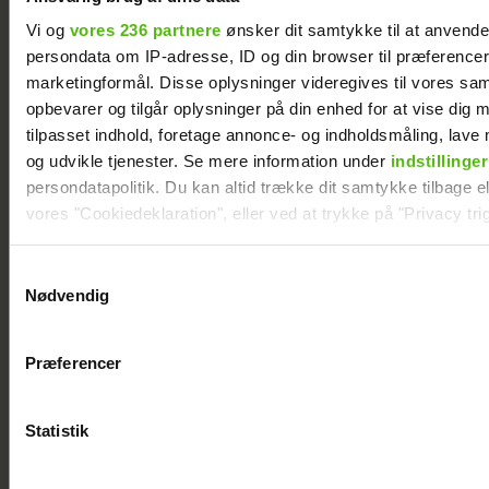
Vi og
vores 236 partnere
ønsker dit samtykke til at anvend
persondata om IP-adresse, ID og din browser til præferencer, 
marketingformål. Disse oplysninger videregives til vores sa
opbevarer og tilgår oplysninger på din enhed for at vise dig 
tilpasset indhold, foretage annonce- og indholdsmåling, lav
og udvikle tjenester. Se mere information under
indstillinger
persondatapolitik. Du kan altid trække dit samtykke tilbage ell
"Årgang 0"-stjerne indlagt: Deler nyt efter
vores "Cookiedeklaration", eller ved at trykke på "Privacy trig
operationen
Dine valg anvendes på hele websitet.
Samtykkevalg
Nødvendig
Vi ønsker dit samtykke til at indsamle og bruge data for at k
relevant journalistisk indhold til dig.
Præferencer
Vi anvender egne cookies og cookies fra tredjeparter til at a
vores hjemmeside. Vi indsamler data om IP, ID og din browser 
generere statistik og huske dine præferencer samt til brug fo
Statistik
optimere vores reklametiltag på sociale medier og til at vise d
med sociale medier.