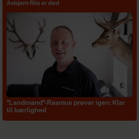
Asbjørn Riis er død
"Landmand"-Rasmus prøver igen: Klar
til kærlighed