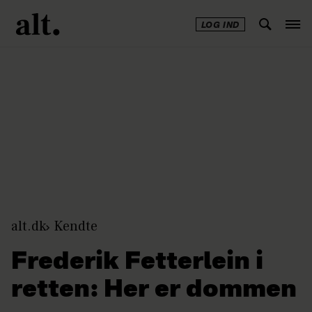
LOG IND
Annonce
alt.dk
Kendte
Frederik Fetterlein i
retten: Her er dommen