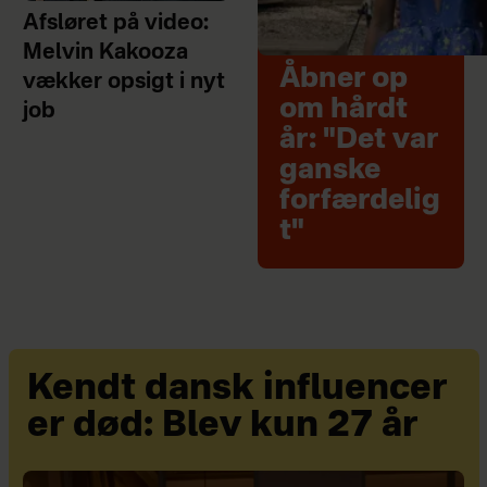
Afsløret på video:
Melvin Kakooza
Åbner op
vækker opsigt i nyt
om hårdt
job
år: "Det var
ganske
forfærdelig
t"
Kendt dansk influencer
er død: Blev kun 27 år