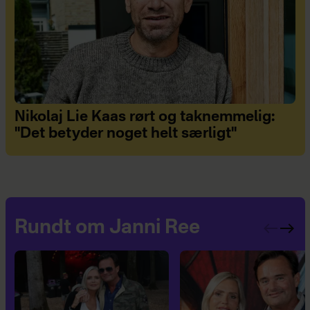
Nikolaj Lie Kaas rørt og taknemmelig:
"Det betyder noget helt særligt"
Rundt om Janni Ree