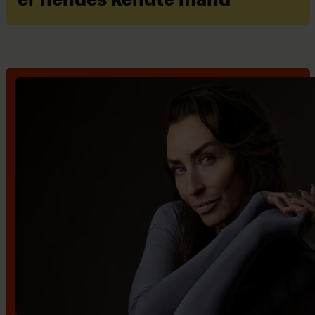
er hendes kendte mand