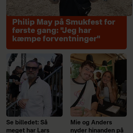
Philip May på Smukfest for
første gang: "Jeg har
kæmpe forventninger"
Se billedet: Så
Mie og Anders
meget har Lars
nyder hinanden på