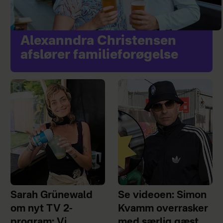
Alexanndra Christensen
afslører familieforøgelse
Sarah Grünewald
Se videoen: Simon
om nyt TV 2-
Kvamm overrasker
program: Vi
med særlig gæst