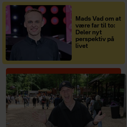
Mads Vad om at
være far til to:
Deler nyt
perspektiv på
livet