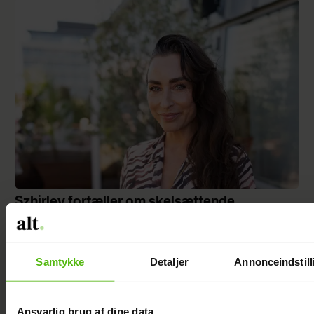
Szhirley fortæller om skelsættende
oplevelse: Blev splittet fra sin far
Samtykke
Detaljer
Annonceindstill
Ansvarlig brug af dine data