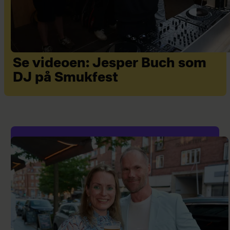
Se videoen: Jesper Buch som
DJ på Smukfest