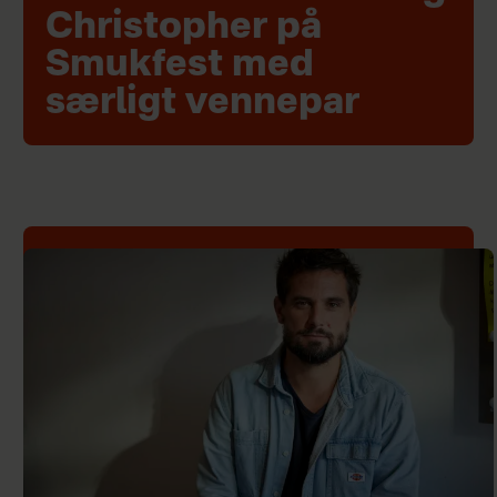
Christopher på
Smukfest med
særligt vennepar