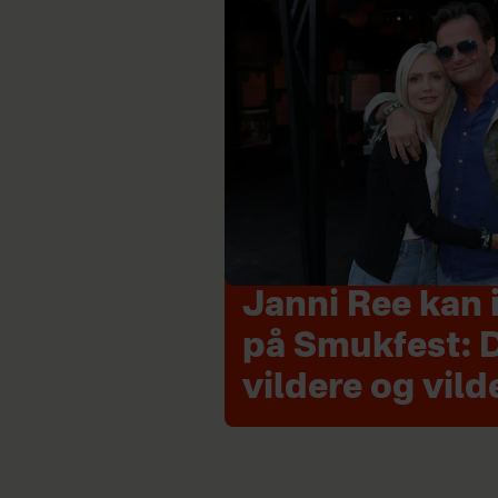
Janni Ree kan i
på Smukfest: D
vildere og vild