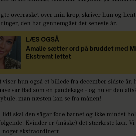
ægte overrasket over min krop, skriver hun og hent
dringer, den har gennemgået det seneste år.
LÆS OGSÅ
Amalie sætter ord på bruddet med Mi
Ekstremt lettet
t viser hun også et billede fra december sidste år, 
ave var flad som en pandekage – og nu er den altså
abybule, man næsten kan se fra månen!
 lidt skal den sågar føde barnet og ikke mindst hol
rfølgende. Kvinder er (måske) det stærkeste køn. Vi 
d noget ekstraordinert.