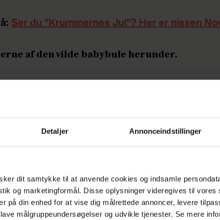
å:
Ser du "Krummernes Jul"? Her er nissen Nov
derne af den vilde babybule herunder.
Detaljer
Annonceindstillinger
ker dit samtykke til at anvende cookies og indsamle persondat
istik og marketingformål. Disse oplysninger videregives til vore
er på din enhed for at vise dig målrettede annoncer, levere tilpas
 lave målgruppeundersøgelser og udvikle tjenester. Se mere inf