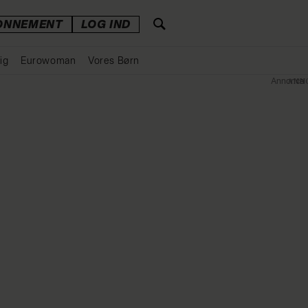
ONNEMENT
LOG IND
ig
Eurowoman
Vores Børn
Annonce