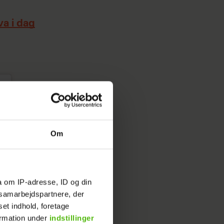
a i dag
Om
a om IP-adresse, ID og din
s samarbejdspartnere, der
set indhold, foretage
ormation under
indstillinger