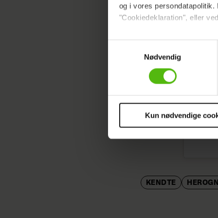
og i vores persondatapolitik. 
"Cookiedeklaration", eller ved
Dine valg anvendes på hele w
Samtykkevalg
Nødvendig
Vi ønsker dit samtykke til at 
Vi anvender egne cookies og c
om IP, ID og din browser for a
markedsføring, så vi kan opti
sociale medier.
Kun nødvendige cook
Du kan til enhver tid trække 
cookies, samarbejdspartnere 
vores
privatlivspolitik
og
co
KENDTE
HEROG