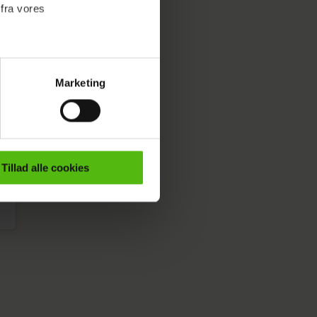
 fra vores
Marketing
ournalistisk indhold til dig.
emmeside. Vi indsamler data
er samt til brug for
ktioner i forbindelse med
Tillad alle cookies
e mere om vores brug af
 både