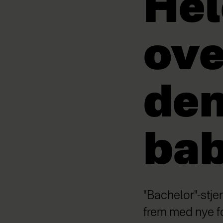
Hel
ove
den
ba
"Bachelor"-stje
frem med nye f