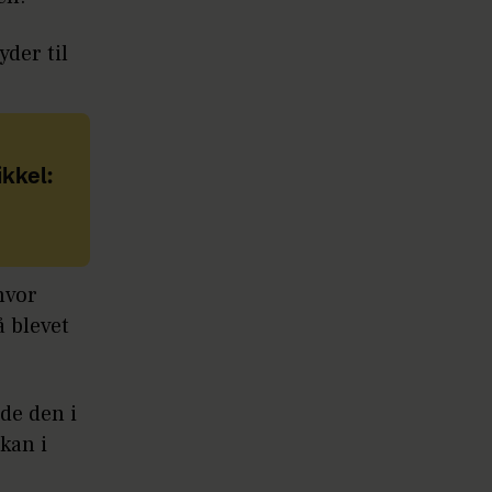
yder til
kkel:
hvor
 blevet
de den i
kan i