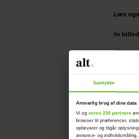
Læs ogs
Se bille
Samtykke
Ansvarlig brug af dine data
Vi og
vores 236 partnere
øns
browser til præferencer, stat
opbevarer og tilgår oplysning
annonce- og indholdsmåling,