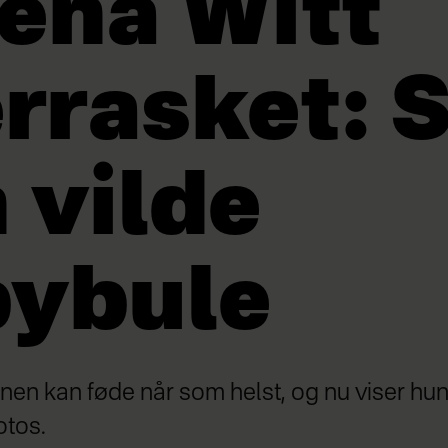
ena Witt
rrasket: 
 vilde
bybule
rnen kan føde når som helst, og nu viser hun
otos.