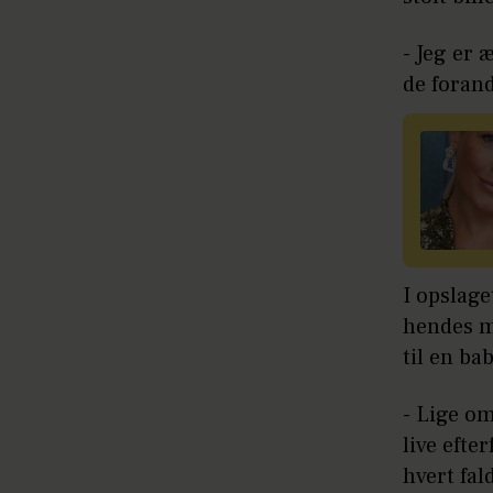
- Jeg er 
de foran
I opslage
hendes m
til en b
- Lige om
live efte
hvert fal