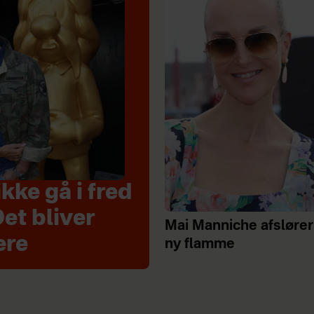
kke gå i fred
et bliver
Mai Manniche afslører
ere
ny flamme