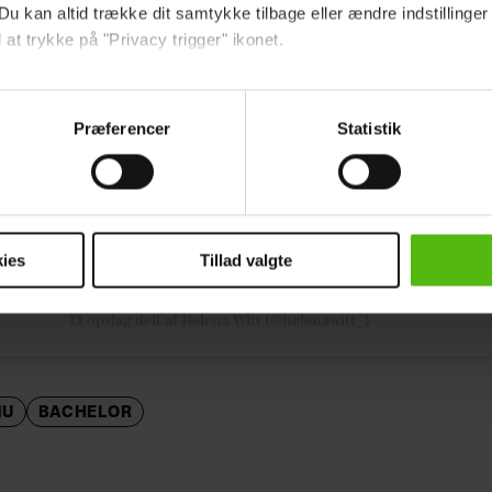
Du kan altid trække dit samtykke tilbage eller ændre indstillinger
Vis dette opslag på Instagram
 at trykke på "Privacy trigger" ikonet.
ebsitet.
Præferencer
Statistik
indsamle og bruge data for at kunne levere og finansiere relevant j
ookies fra tredjeparter til at at optimere dit besøg på vores hj
t sikre funktionalitet, generere statistik og huske dine præferenc
mere vores reklametiltag på sociale medier og til at vise dig fun
ies
Tillad valgte
dit samtykke tilbage via linket i vores cookiepolitik. Du kan læs
Et opslag delt af Helena Witt (@helenawitt_)
og behandling af dine personoplysninger i forbindelse hermed i
okiepolitik
.
NU
BACHELOR