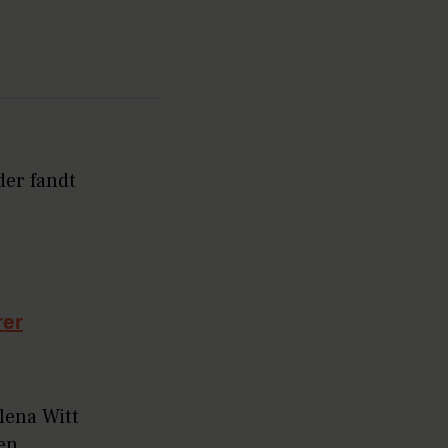
der fandt
rer
lena Witt
men.