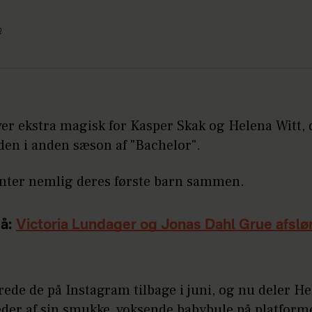
n
ver ekstra magisk for Kasper Skak og Helena Witt, 
den i anden sæson af "Bachelor".
enter nemlig deres første barn sammen.
å:
Victoria Lundager og Jonas Dahl Grue afslø
rede de på Instagram tilbage i juni, og nu deler He
leder af sin smukke, voksende babybule på platfor