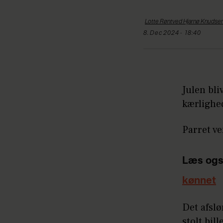
Lotte Røntved Hjarnø
Knudse
8. Dec 2024 - 18:40
Julen bli
kærlighe
Parret v
Læs ogs
kønnet
Det afslø
stolt bil