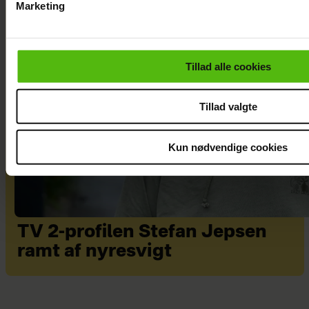
Marketing
Du kan til enhver tid trække dit samtykke tilbage via linket i 
læse mere om vores brug af cookies, samarbejdspartnere og
personoplysninger i forbindelse hermed i både
Tillad alle cookies
vores
privatlivspolitik
og
cookiepolitik
.
Tillad valgte
Kun nødvendige cookies
TV 2-profilen Stefan Jepsen
ramt af nyresvigt