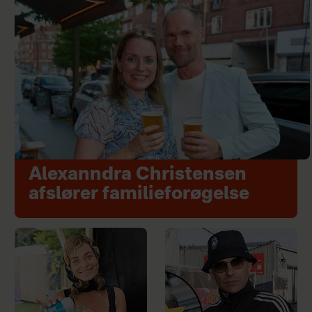
Alexanndra Christensen
afslører familieforøgelse