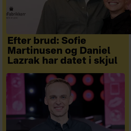
Efter brud: Sofie
Martinusen og Daniel
Lazrak har datet i skjul