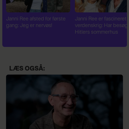
Janni Ree er fascineret af 2.
Janni Ree bryder
verdenskrig: Har besøgt
tavsheden: "Det er
Hitlers sommerhus
fuldstændig absurd"
LÆS OGSÅ: