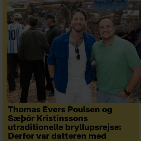
Thomas Evers Poulsen og
Sæþór Kristínssons
utraditionelle bryllupsrejse:
Derfor var datteren med