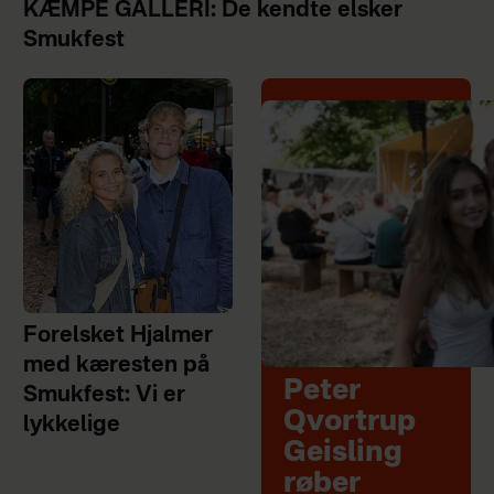
KÆMPE GALLERI: De kendte elsker
Smukfest
Forelsket Hjalmer
med kæresten på
Peter
Smukfest: Vi er
Qvortrup
lykkelige
Geisling
røber