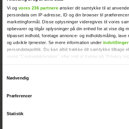
Kendt dansk influencer er død: Blev kun 27 år
Vi og
vores 236 partnere
ønsker dit samtykke til at anvend
persondata om IP-adresse, ID og din browser til præferencer, 
marketingformål. Disse oplysninger videregives til vores sa
opbevarer og tilgår oplysninger på din enhed for at vise dig 
tilpasset indhold, foretage annonce- og indholdsmåling, lav
Efter
og udvikle tjenester. Se mere information under
indstillinger
forlovelsesnyh
persondatapolitik. Du kan altid trække dit samtykke tilbage ell
ed: Kasper
vores "Cookiedeklaration", eller ved at trykke på "Privacy trig
Skak og Helena
Witt deler stor
Dine valg anvendes på hele websitet.
babylykke
Samtykkevalg
Nødvendig
Vi ønsker dit samtykke til at indsamle og bruge data for at k
relevant journalistisk indhold til dig.
Præferencer
Vi anvender egne cookies og cookies fra tredjeparter til at a
vores hjemmeside. Vi indsamler data om IP, ID og din browser 
generere statistik og huske dine præferencer samt til brug fo
Statistik
optimere vores reklametiltag på sociale medier og til at vise d
med sociale medier.