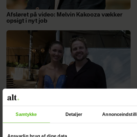
Afsløret på video: Melvin Kakooza vækker
opsigt i nyt job
Samtykke
Detaljer
Annonceindstill
Åbner op om hårdt år: "Det var ganske
forfærdeligt"
Ansvarlig brug af dine data