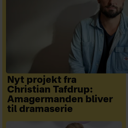
Nyt projekt fra
Christian Tafdrup:
Amagermanden bliver
til dramaserie