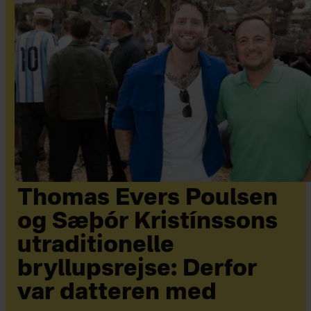
Thomas Evers Poulsen
og Sæþór Kristínssons
utraditionelle
bryllupsrejse: Derfor
var datteren med