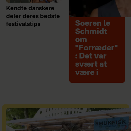
Kendte danskere
deler deres bedste
Soeren le
festivalstips
Schmidt
om
"Forræder"
: Det var
svært at
være i