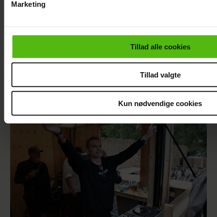
Marketing
Du kan til enhver tid trække dit samtykke tilbage via linket i 
læse mere om vores brug af cookies, samarbejdspartnere og
personoplysninger i forbindelse hermed i både
Tillad alle cookies
vores
privatlivspolitik
og
cookiepolitik
.
Tillad valgte
Mie og Anders nyder hinanden på Smukfest:
Forløseligt og skønt
Kun nødvendige cookies