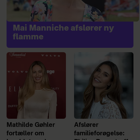
Mai Manniche afslører ny
flamme
Mathilde Gøhler
Afslører
fortæller om
familieforøgelse: