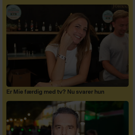
Er Mie færdig med tv? Nu svarer hun