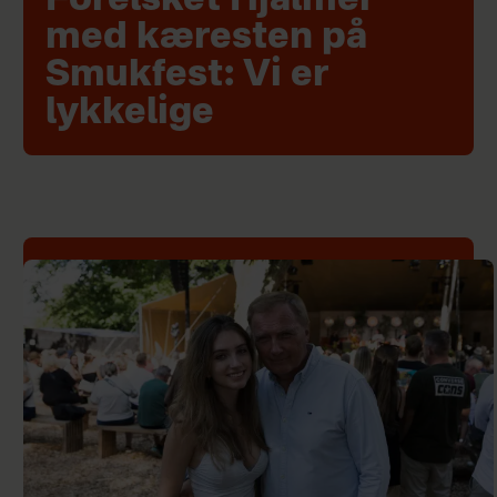
Forelsket Hjalmer
med kæresten på
Smukfest: Vi er
lykkelige