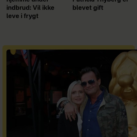
hjemme under
Patricia Thyberg er
indbrud: Vil ikke
blevet gift
leve i frygt