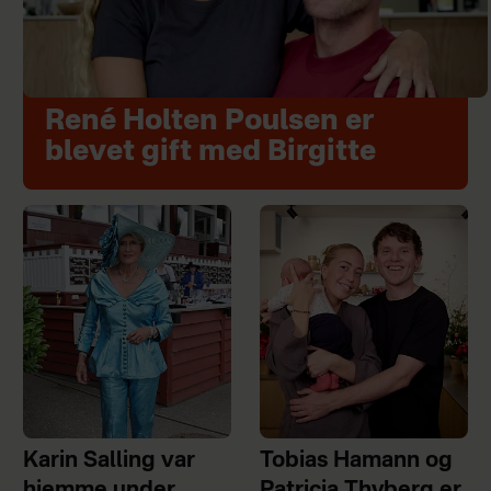
René Holten Poulsen er
blevet gift med Birgitte
Karin Salling var
Tobias Hamann og