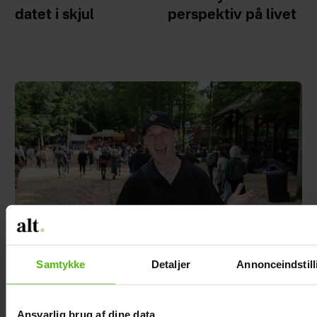
datet i skjul
perspektiv på livet
Samtykke
Detaljer
Annonceindstill
Philip May på Smukfest for første gang: "Jeg
har kæmpe forventninger"
Ansvarlig brug af dine data