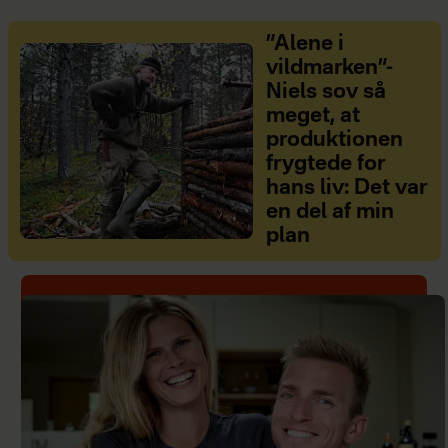
”Alene i
vildmarken”-
Niels sov så
meget, at
produktionen
frygtede for
hans liv: Det var
en del af min
plan