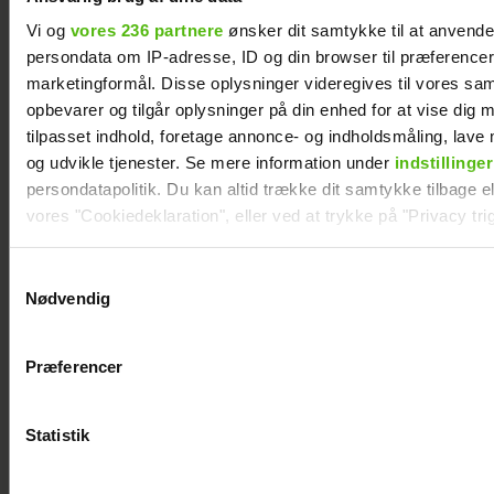
Vi og
vores 236 partnere
ønsker dit samtykke til at anvend
persondata om IP-adresse, ID og din browser til præferencer, 
marketingformål. Disse oplysninger videregives til vores sa
opbevarer og tilgår oplysninger på din enhed for at vise dig 
tilpasset indhold, foretage annonce- og indholdsmåling, lav
og udvikle tjenester. Se mere information under
indstillinger
persondatapolitik. Du kan altid trække dit samtykke tilbage ell
vores "Cookiedeklaration", eller ved at trykke på "Privacy trig
Dine valg anvendes på hele websitet.
Samtykkevalg
Nødvendig
Vi ønsker dit samtykke til at indsamle og bruge data for at k
Se billedet: Så meget har Lars Elbæk tabt sig
relevant journalistisk indhold til dig.
Præferencer
Vi anvender egne cookies og cookies fra tredjeparter til at a
vores hjemmeside. Vi indsamler data om IP, ID og din browser 
generere statistik og huske dine præferencer samt til brug fo
Statistik
optimere vores reklametiltag på sociale medier og til at vise d
med sociale medier.