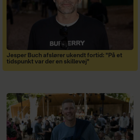
Jesper Buch afslører ukendt fortid: "På et
tidspunkt var der en skillevej"