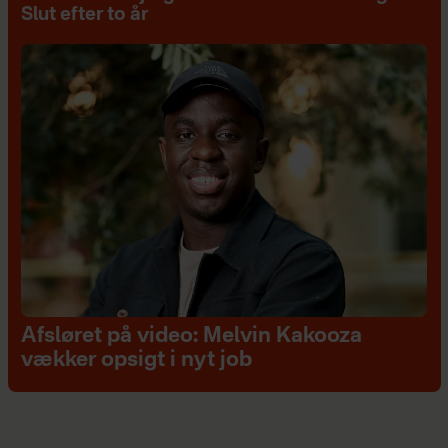
Slut efter to år
Afsløret på video: Melvin Kakooza
vækker opsigt i nyt job