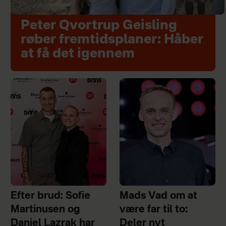
Peter Qvortrup Geisling
røber fremtidsplaner: Håber
at få det igennem
Efter brud: Sofie
Mads Vad om at
Martinusen og
være far til to:
Daniel Lazrak har
Deler nyt