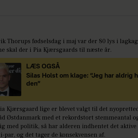
k Thorups fødselsdag i maj var der 80 lys i lagka
 skal der i Pia Kjærsgaards til næste år.
LÆS OGSÅ
Silas Holst om klage: “Jeg har aldrig 
den”
a Kjærsgaard lige er blevet valgt til det nyoprette
åd Østdanmark med et rekordstort stemmeantal og
ig med politik, så har alderen indhentet det aktiv
i-par, og det tager de konsekvensen af.