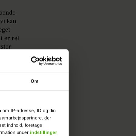
boende
 vi kan
eget
t er ret
lster
lig godt.
 Vi kommer
Om
g tid.
a om IP-adresse, ID og din
s samarbejdspartnere, der
set indhold, foretage
ndet
ormation under
indstillinger