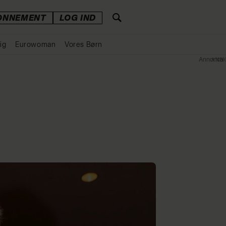
ONNEMENT
LOG IND
ig
Eurowoman
Vores Børn
Annonce