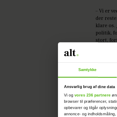
– Vi er v
der reste
klare os.
politik, 
stort, fo
Revyen o
– Vi har 
Nu putter
Samtykke
selvfølge
Ansvarlig brug af dine data
Artiklen 
Vi og
vores 236 partnere
øns
browser til præferencer, stat
opbevarer og tilgår oplysning
Henrik e
annonce- og indholdsmåling,
betyder e