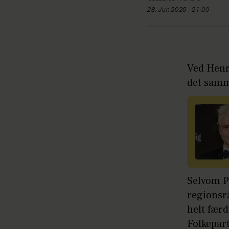
28. Jun 2026 - 21:00
Ved Henri
det samme
Selvom Pi
regionsr
helt færd
Folkepart