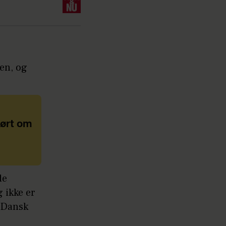
gen, og
hørt om
de
 ikke er
e Dansk