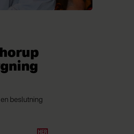
Thorup
ygning
 en beslutning