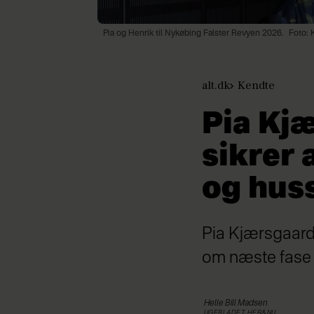
Pia og Henrik til Nykøbing Falster Revyen 2026.
Foto: 
alt.dk
Kendte
Pia Kj
sikrer
og hus
Pia Kjærsgaard
om næste fase a
Helle Bill
Madsen
UGEBLADET HER&NU