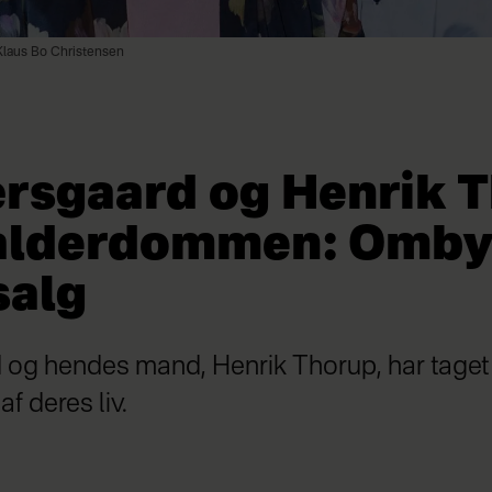
Klaus Bo Christensen
ærsgaard og Henrik 
 alderdommen: Omb
salg
 og hendes mand, Henrik Thorup, har taget
f deres liv.