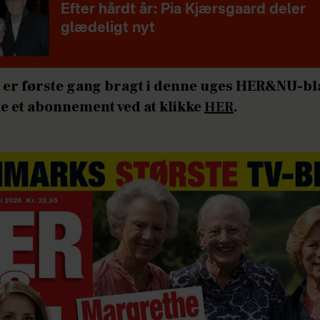
Efter hårdt år: Pia Kjærsgaard deler
glædeligt nyt
 er første gang bragt i denne uges HER&NU-bl
e et abonnement ved at klikke
HER
.