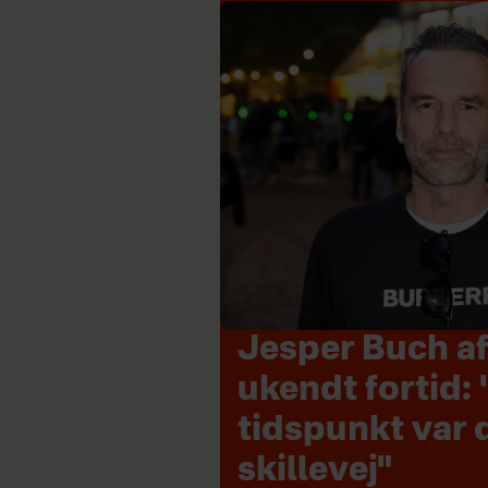
Jesper Buch af
ukendt fortid: 
tidspunkt var 
skillevej"