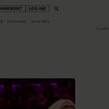
ONNEMENT
LOG IND
ig
Eurowoman
Vores Børn
Annonce