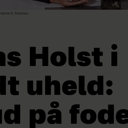
 Henrik R. Petersen
as Holst i
dt uheld:
d på fod