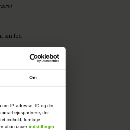
været
f sin fod
stille
Om
sad fast i
vom jeg
a om IP-adresse, ID og din
s samarbejdspartnere, der
set indhold, foretage
ormation under
indstillinger