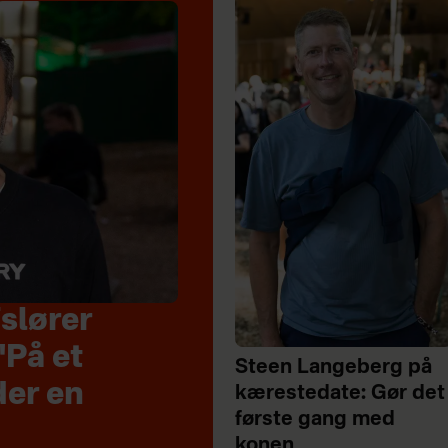
slører
"På et
Steen Langeberg på
der en
kærestedate: Gør det
første gang med
konen