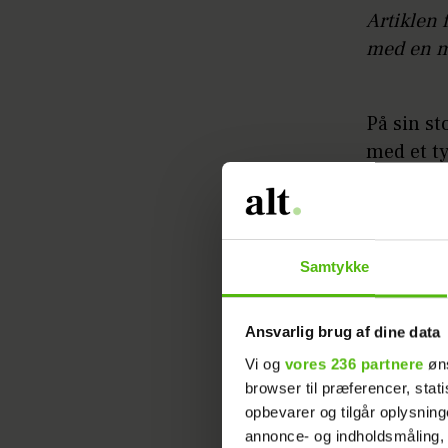
Artiklen 
med en m
På sin st
med et ty
Realityp
Læs ogs
Samtykke
med det
- Det ske
Ansvarlig brug af dine data
gulvet, m
Vi og
vores 236 partnere
øns
drejede. 
browser til præferencer, stat
opbevarer og tilgår oplysning
forestill
annonce- og indholdsmåling,