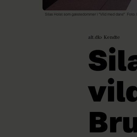
Silas Holst som gæstedommer i "Vild med dans"
Foto:
alt.dk
Kendte
Sil
vil
Bru