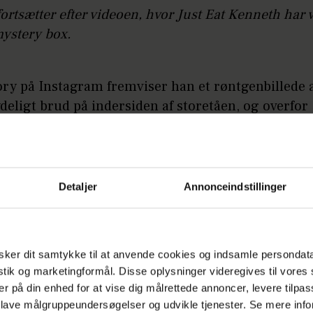
fortsætter efter videoen, hvor Just Eat Kenneth har 
ystery box.
ory på Instagram fremviser han et røntgenbillede a
deligt brud på indersiden af storetåen, og overfor
ortalen/HER&NU fortæller han, hvad der skete.
å:
Lærke Bodilsen afslører stor drøm: Har gået 
Detaljer
Annonceindstillinger
te i forestillingen fredag. I en drejning, hvor skoen 
ens jeg drejede. Så den og foden blev stående, sel
ker dit samtykke til at anvende cookies og indsamle persondat
Så nu er jeg på smertestillende, mens vi spiller
istik og marketingformål. Disse oplysninger videregives til vore
er på din enhed for at vise dig målrettede annoncer, levere tilpas
ingen færdig, fortæller Silas og tilføjer:
 lave målgruppeundersøgelser og udvikle tjenester. Se mere inf