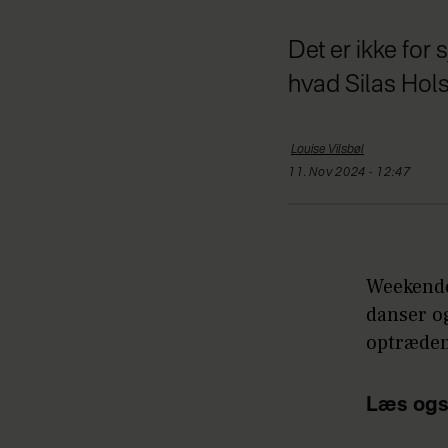
Det er ikke for 
hvad Silas Hols
Louise
Vilsbøl
11. Nov 2024 - 12:47
Weekende
danser o
optræden 
Læs ogs