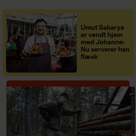
Umut Sakarya
er vendt hjem
med Johanne:
Nu serverer han
flæsk