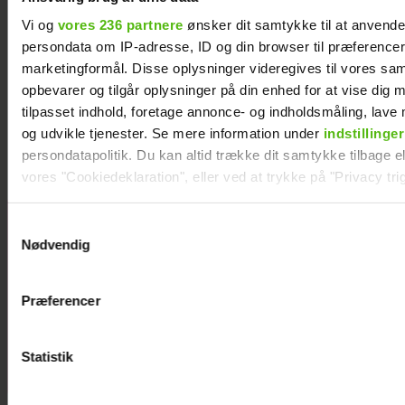
Vi og
vores 236 partnere
ønsker dit samtykke til at anvend
persondata om IP-adresse, ID og din browser til præferencer, 
marketingformål. Disse oplysninger videregives til vores sa
opbevarer og tilgår oplysninger på din enhed for at vise dig 
Mie og Anders nyder hinanden på Smukfest:
tilpasset indhold, foretage annonce- og indholdsmåling, lav
Forløseligt og skønt
og udvikle tjenester. Se mere information under
indstillinger
persondatapolitik. Du kan altid trække dit samtykke tilbage ell
vores "Cookiedeklaration", eller ved at trykke på "Privacy trig
Dine valg anvendes på hele websitet.
Se videoen:
Samtykkevalg
Nødvendig
Jesper Buch
Vi ønsker dit samtykke til at indsamle og bruge data for at k
som DJ på
relevant journalistisk indhold til dig.
Smukfest
Præferencer
Vi anvender egne cookies og cookies fra tredjeparter til at a
vores hjemmeside. Vi indsamler data om IP, ID og din browser 
generere statistik og huske dine præferencer samt til brug fo
Statistik
optimere vores reklametiltag på sociale medier og til at vise d
med sociale medier.