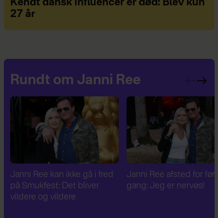
Kendt dansk influencer er død: Blev kun
27 år
Rundt om Janni Ree
Janni Ree afsted for første
Janni Ree er fascineret a
gang: Jeg er nervøs!
verdenskrig: Har besøg
Hitlers sommerhus