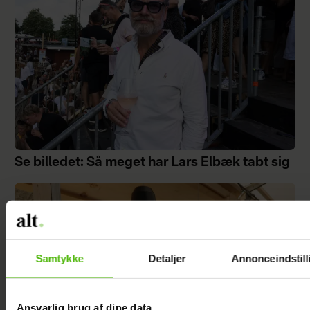
Se billedet: Så meget har Lars Elbæk tabt sig
Samtykke
Detaljer
Annonceindstill
Ansvarlig brug af dine data