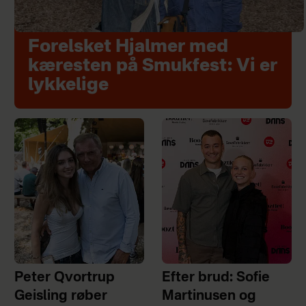
Forelsket Hjalmer med
kæresten på Smukfest: Vi er
lykkelige
Peter Qvortrup
Efter brud: Sofie
Geisling røber
Martinusen og