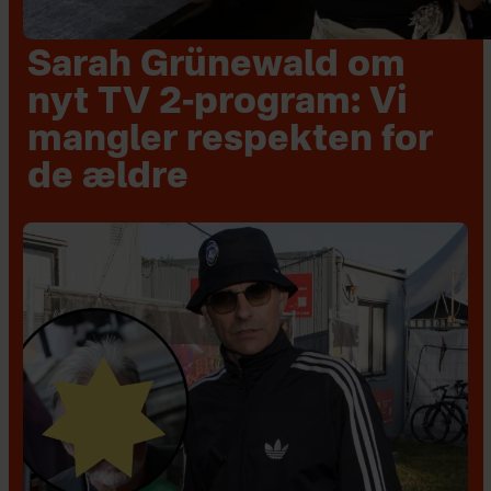
Sarah Grünewald om
nyt TV 2-program: Vi
mangler respekten for
de ældre