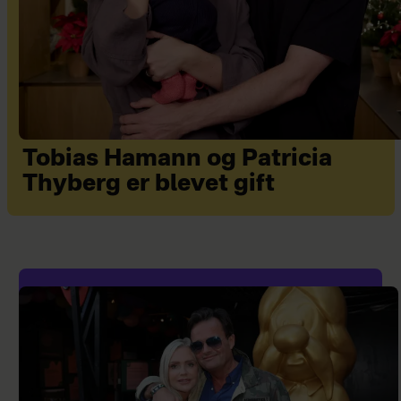
Tobias Hamann og Patricia
Thyberg er blevet gift