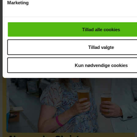
Marketing
Du kan til enhver tid trække dit samtykke tilbage via linket i 
læse mere om vores brug af cookies, samarbejdspartnere og
personoplysninger i forbindelse hermed i både
Tillad alle cookies
vores
privatlivspolitik
og
cookiepolitik
.
Tillad valgte
Kun nødvendige cookies