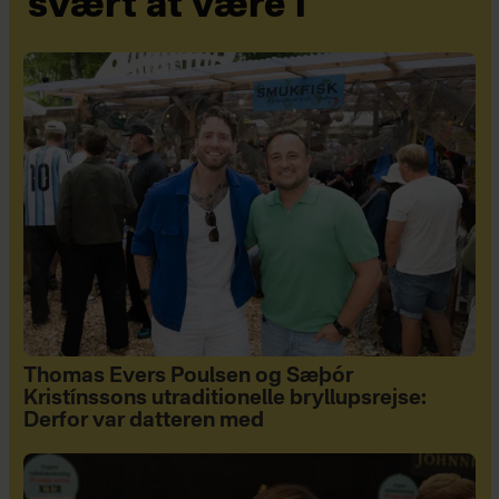
svært at være i
Thomas Evers Poulsen og Sæþór
Kristínssons utraditionelle bryllupsrejse:
Derfor var datteren med