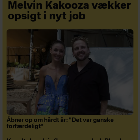
Melvin Kakooza vækker
opsigt i nyt job
Åbner op om hårdt år: "Det var ganske
forfærdeligt"