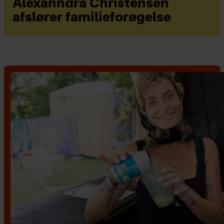
Alexanndra Christensen
afslører familieforøgelse