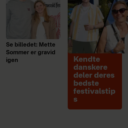
Se billedet: Mette
Sommer er gravid
Kendte
igen
danskere
deler deres
bedste
festivalstip
s