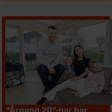
"Årgang 20"-par har