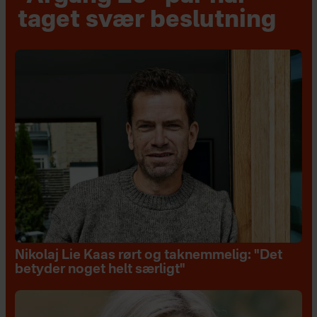
taget svær beslutning
Nikolaj Lie Kaas rørt og taknemmelig: "Det
betyder noget helt særligt"