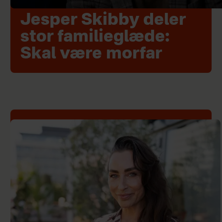
Jesper Skibby deler
stor familieglæde:
Skal være morfar