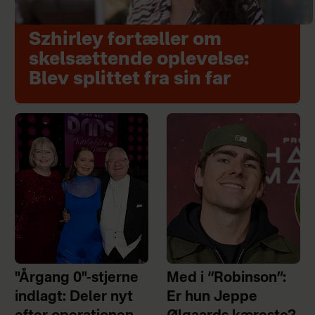
Szhirley fortæller om
skelsættende oplevelse:
Blev splittet fra sin far
"Årgang 0"-stjerne
Med i “Robinson”:
indlagt: Deler nyt
Er hun Jeppe