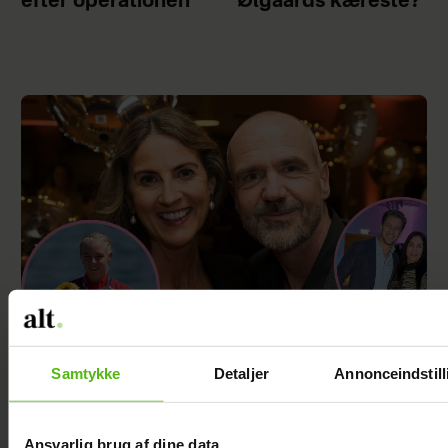
efter operationen
Ølgaards kæreste?
Samtykke
Detaljer
Annonceindstill
Her er alle de kendte deltagere i årets
“Robinson”
Ansvarlig brug af dine data