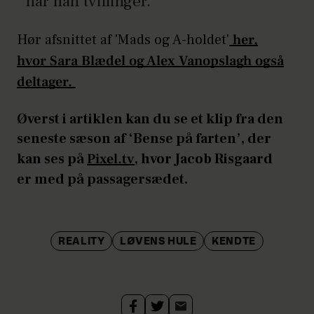
har han tvillinger.
Hør afsnittet af 'Mads og A-holdet'
her,
hvor Sara Blædel og Alex Vanopslagh også
deltager.
Øverst i artiklen kan du se et klip fra den
seneste sæson af ‘Bense på farten’, der
kan ses på
Pixel.tv
, hvor Jacob Risgaard
er med på passagersædet.
REALITY
LØVENS HULE
KENDTE