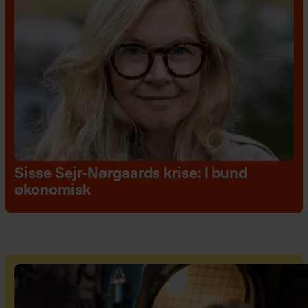
Sisse Sejr-Nørgaards krise: I bund
økonomisk