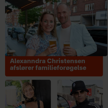
Alexanndra Christensen
afslører familieforøgelse