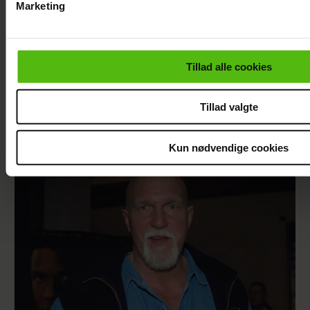
Marketing
Du kan til enhver tid trække dit samtykke tilbage via linket i 
læse mere om vores brug af cookies, samarbejdspartnere og
personoplysninger i forbindelse hermed i både
Tillad alle cookies
vores
privatlivspolitik
og
cookiepolitik
.
Tillad valgte
Szhirley åbner op om depression: "Jeg var
bare ked af det konstant"
Kun nødvendige cookies