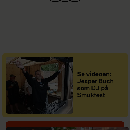
Se videoen:
Jesper Buch
som DJ på
Smukfest