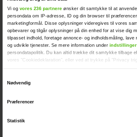
Vi og
vores 236 partnere
ønsker dit samtykke til at anvend
persondata om IP-adresse, ID og din browser til præferencer, 
marketingformål. Disse oplysninger videregives til vores sa
opbevarer og tilgår oplysninger på din enhed for at vise dig 
tilpasset indhold, foretage annonce- og indholdsmåling, lav
og udvikle tjenester. Se mere information under
indstillinger
persondatapolitik. Du kan altid trække dit samtykke tilbage ell
vores "Cookiedeklaration", eller ved at trykke på "Privacy trig
Dine valg anvendes på hele websitet.
Samtykkevalg
Nødvendig
Ny deltager i “Robinson”: Her er hendes
Vi ønsker dit samtykke til at indsamle og bruge data for at k
kendte mand
relevant journalistisk indhold til dig.
Præferencer
Vi anvender egne cookies og cookies fra tredjeparter til at a
vores hjemmeside. Vi indsamler data om IP, ID og din browser 
generere statistik og huske dine præferencer samt til brug fo
Statistik
optimere vores reklametiltag på sociale medier og til at vise d
med sociale medier.