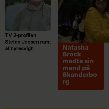
TV 2-profilen
Stefan Jepsen ramt
Natasha
af nyresvigt
Brock
mødte sin
mand på
Skanderbo
rg