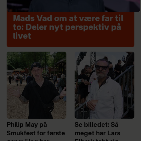
Mads Vad om at være far til
to: Deler nyt perspektiv på
livet
Philip May på
Se billedet: Så
Smukfest for første
meget har Lars