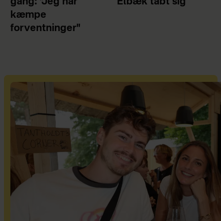
gang: "Jeg har
Elbæk tabt sig
kæmpe
forventninger"