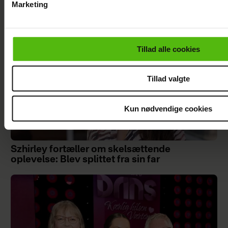
Marketing
Du kan til enhver tid trække dit samtykke tilbage via linket i 
læse mere om vores brug af cookies, samarbejdspartnere og
personoplysninger i forbindelse hermed i både
Tillad alle cookies
vores
privatlivspolitik
og
cookiepolitik
.
Tillad valgte
Kun nødvendige cookies
Szhirley fortæller om skelsættende
oplevelse: Blev splittet fra sin far