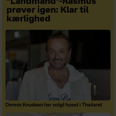
"Landmand"-Rasmus
prøver igen: Klar til
kærlighed
Dennis Knudsen har solgt huset i Thailand