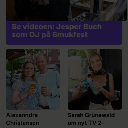
Se videoen: Jesper Buch
som DJ på Smukfest
Alexanndra
Sarah Grünewald
Christensen
om nyt TV 2-