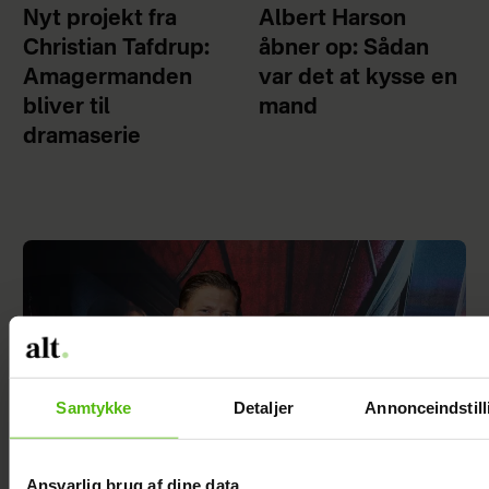
Nyt projekt fra
Albert Harson
Christian Tafdrup:
åbner op: Sådan
Amagermanden
var det at kysse en
bliver til
mand
dramaserie
Samtykke
Detaljer
Annonceindstill
Ansvarlig brug af dine data