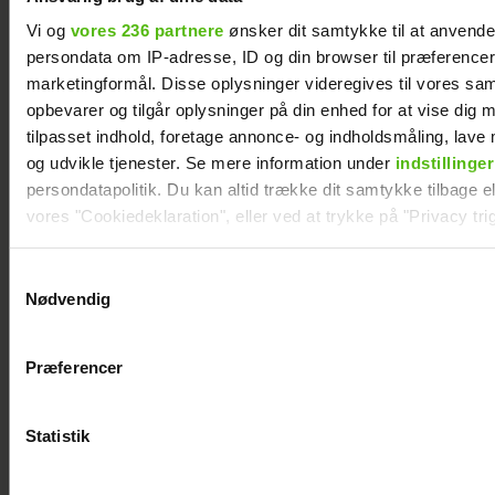
Vi og
vores 236 partnere
ønsker dit samtykke til at anvend
persondata om IP-adresse, ID og din browser til præferencer, 
Efter lang pause: Nu bryder Jackie Navarro
marketingformål. Disse oplysninger videregives til vores sa
tavsheden med stor afsløring
opbevarer og tilgår oplysninger på din enhed for at vise dig 
tilpasset indhold, foretage annonce- og indholdsmåling, lav
og udvikle tjenester. Se mere information under
indstillinger
persondatapolitik. Du kan altid trække dit samtykke tilbage ell
vores "Cookiedeklaration", eller ved at trykke på "Privacy trig
Dine valg anvendes på hele websitet.
Samtykkevalg
Nødvendig
Vi ønsker dit samtykke til at indsamle og bruge data for at k
relevant journalistisk indhold til dig.
Præferencer
Vi anvender egne cookies og cookies fra tredjeparter til at a
vores hjemmeside. Vi indsamler data om IP, ID og din browser 
generere statistik og huske dine præferencer samt til brug fo
Statistik
Jesper Skibby deler stor familieglæde: Skal
optimere vores reklametiltag på sociale medier og til at vise d
være morfar
med sociale medier.