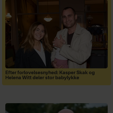
Efter forlovelsesnyhed: Kasper Skak og
Helena Witt deler stor babylykke