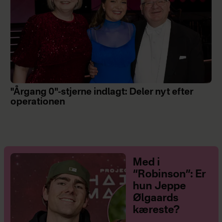
"Årgang 0"-stjerne indlagt: Deler nyt efter
operationen
Med i
“Robinson”: Er
hun Jeppe
Ølgaards
kæreste?