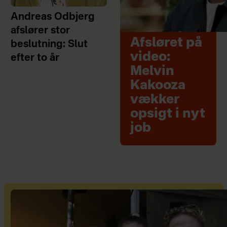
Andreas Odbjerg
afslører stor
Afsløret på
beslutning: Slut
video:
efter to år
Melvin
Kakooza
vækker
opsigt i nyt
job