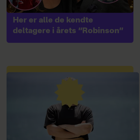
Her er alle de kendte
deltagere i årets “Robinson”