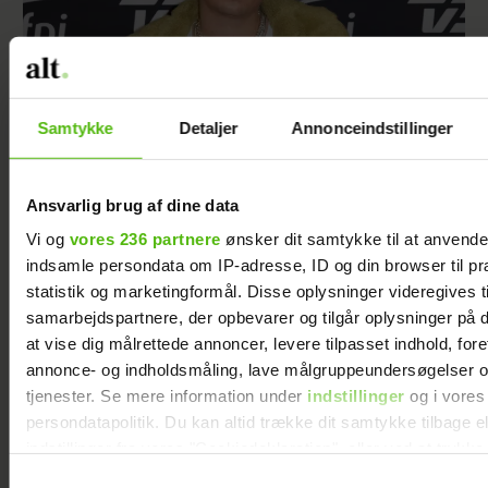
Samtykke
Detaljer
Annonceindstillinger
Andreas Odbjerg afslører stor beslutning:
Ansvarlig brug af dine data
Slut efter to år
Vi og
vores 236 partnere
ønsker dit samtykke til at anvend
indsamle persondata om IP-adresse, ID og din browser til pr
statistik og marketingformål. Disse oplysninger videregives t
samarbejdspartnere, der opbevarer og tilgår oplysninger på d
at vise dig målrettede annoncer, levere tilpasset indhold, for
annonce- og indholdsmåling, lave målgruppeundersøgelser o
tjenester. Se mere information under
indstillinger
og i vores
persondatapolitik. Du kan altid trække dit samtykke tilbage e
indstillinger fra vores "Cookiedeklaration", eller ved at trykk
trigger" ikonet.
Samtykkevalg