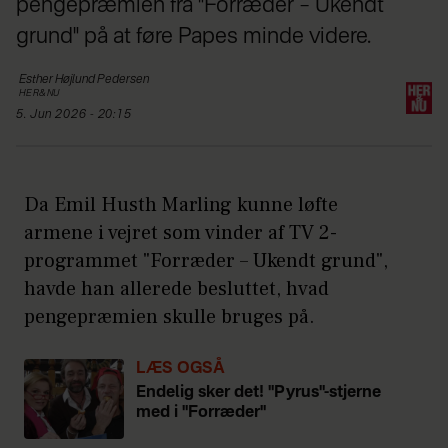
pengepræmien fra "Forræder – Ukendt
grund" på at føre Papes minde videre.
Esther Højlund
Pedersen
HER&NU
5. Jun 2026 - 20:15
Da Emil Husth Marling kunne løfte
armene i vejret som vinder af TV 2-
programmet "Forræder – Ukendt grund",
havde han allerede besluttet, hvad
pengepræmien skulle bruges på.
LÆS OGSÅ
Endelig sker det! "Pyrus"-stjerne
med i "Forræder"