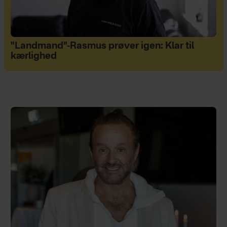
"Landmand"-Rasmus prøver igen: Klar til
kærlighed