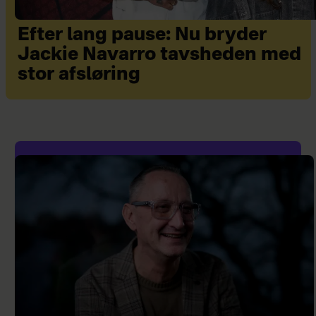
Efter lang pause: Nu bryder
Jackie Navarro tavsheden med
stor afsløring