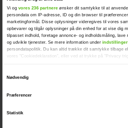
Benny Berdino fylder 80 år: Sthur sthur
Vi og
vores 236 partnere
ønsker dit samtykke til at anvend
fejring
persondata om IP-adresse, ID og din browser til præferencer, 
marketingformål. Disse oplysninger videregives til vores sa
opbevarer og tilgår oplysninger på din enhed for at vise dig 
tilpasset indhold, foretage annonce- og indholdsmåling, lav
og udvikle tjenester. Se mere information under
indstillinger
persondatapolitik. Du kan altid trække dit samtykke tilbage ell
vores "Cookiedeklaration", eller ved at trykke på "Privacy trig
Dine valg anvendes på hele websitet.
Samtykkevalg
Nødvendig
Vi ønsker dit samtykke til at indsamle og bruge data for at k
relevant journalistisk indhold til dig.
Præferencer
Vi anvender egne cookies og cookies fra tredjeparter til at a
Se videoen: Birthe Kjær hyldes af unge fans
vores hjemmeside. Vi indsamler data om IP, ID og din browser 
generere statistik og huske dine præferencer samt til brug fo
Statistik
optimere vores reklametiltag på sociale medier og til at vise d
med sociale medier.