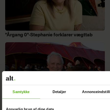
"Årgang 0"-Stephanie forklarer vægttab
Samtykke
Detaljer
Annonceindstill
Ansvarlig brug af dine data