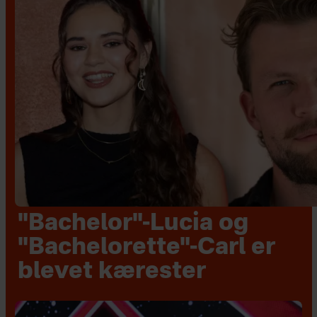
"Bachelor"-Lucia og
"Bachelorette"-Carl er
blevet kærester