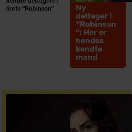
kendte deltagere i
Ny
årets “Robinson”
deltager i
“Robinson
”: Her er
hendes
kendte
mand