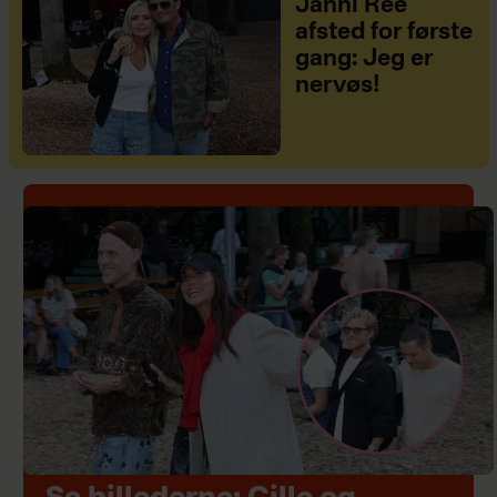
Janni Ree
afsted for første
gang: Jeg er
nervøs!