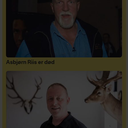
Asbjørn Riis er død