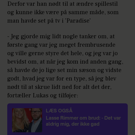
Derfor var han nødt til at ændre spillestil
og kunne ikke være på samme måde, som
man havde set på tv i 'Paradise'
- Jeg gjorde mig lidt nogle tanker om, at
første gang var jeg meget frembrusende
og ville gerne styre det hele, og jeg var jo
bevidst om, at når jeg kom ind anden gang,
så havde de jo lige set min sæson og vidste
godt, hvad jeg var for en type, så jeg blev
nødt til at skrue lidt ned for alt det der,
fortæller Lukas og tilføjer:
LÆS OGSÅ
Lasse Rimmer om brud: - Det var
aldrig mig, der ikke gad