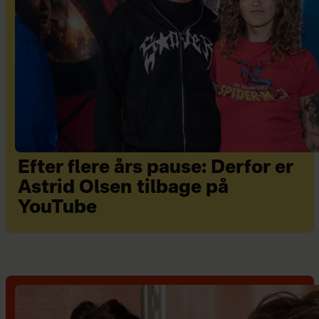
Efter flere års pause: Derfor er
Astrid Olsen tilbage på
YouTube