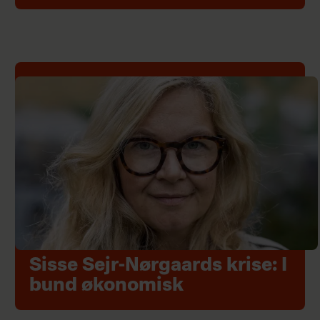
Sisse Sejr-Nørgaards krise: I
bund økonomisk