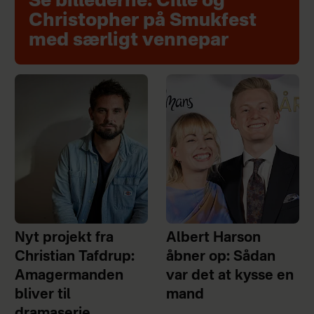
Se billederne: Cille og
Christopher på Smukfest
med særligt vennepar
Nyt projekt fra
Albert Harson
Christian Tafdrup:
åbner op: Sådan
Amagermanden
var det at kysse en
bliver til
mand