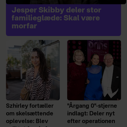
Jesper Skibby deler stor
familieglæde: Skal være
morfar
Szhirley fortæller
"Årgang 0"-stjerne
om skelsættende
indlagt: Deler nyt
oplevelse: Blev
efter operationen