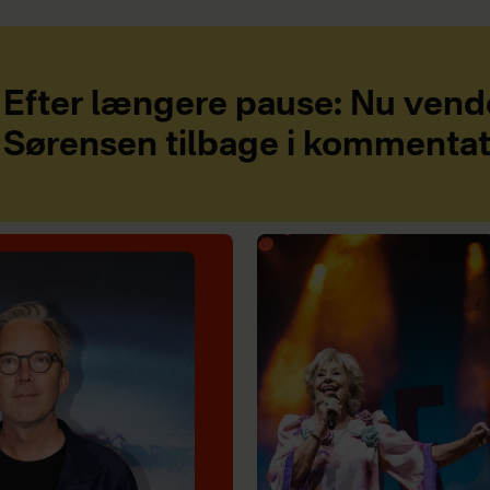
Efter længere pause: Nu vend
Sørensen tilbage i kommenta