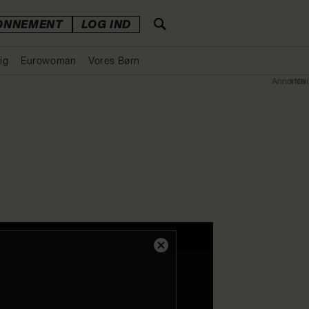
ONNEMENT
LOG IND
ig
Eurowoman
Vores Børn
Annonce
Close
Modal
Dialog