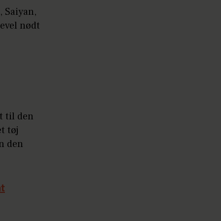
, Saiyan,
gevel nødt
t til den
t tøj
en den
at