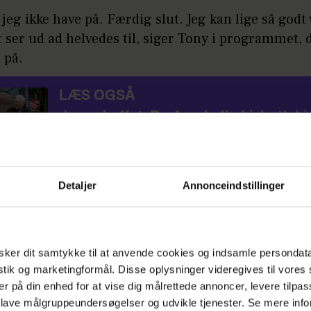
 jeg ikke have på. Færdig slut. Jeg kan lige så godt
t ser ud ad helvedes til, siger Tony i programmet, 
 på.
LÆS OGSÅ
Jens skuffet: Derfor skulle Lisbeth h
Detaljer
Annonceindstillinger
iyan er meget begejstret for tøjet, vælger Tony at
kser til den store dag.
s reaktion på den beslutning, og se Tony i dele af
ker dit samtykke til at anvende cookies og indsamle persondat
ke dragt i klippet øverst i artiklen.
istik og marketingformål. Disse oplysninger videregives til vore
er på din enhed for at vise dig målrettede annoncer, levere tilpas
 lave målgruppeundersøgelser og udvikle tjenester. Se mere inf
å:
Christian Arnstedt er ude: Overdrager sin p