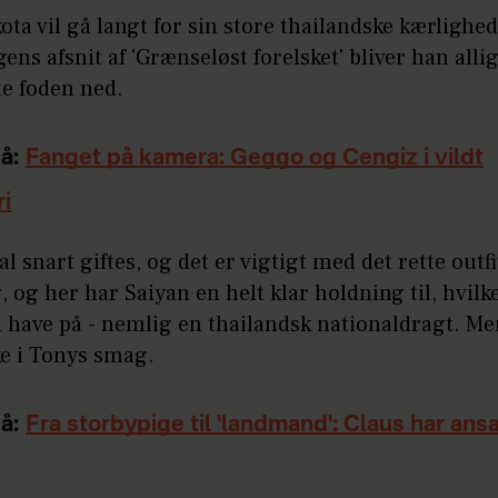
ta vil gå langt for sin store thailandske kærlighed
ens afsnit af 'Grænseløst forelsket' bliver han alli
tte foden ned.
å:
Fanget på kamera: Geggo og Cengiz i vildt
i
al snart giftes, og det er vigtigt med det rette outfi
, og her har Saiyan en helt klar holdning til, hvilke
l have på - nemlig en thailandsk nationaldragt. M
ke i Tonys smag.
å:
Fra storbypige til 'landmand': Claus har ans