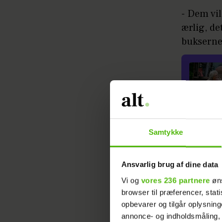
- Dem vil
ærlig, de
bukserne
Samtykke
Selvom Sa
cowboybu
Ansvarlig brug af dine data
Se Saiyan
Vi og
vores 236 partnere
øns
thailands
browser til præferencer, stat
opbevarer og tilgår oplysning
annonce- og indholdsmåling,
Læs ogs