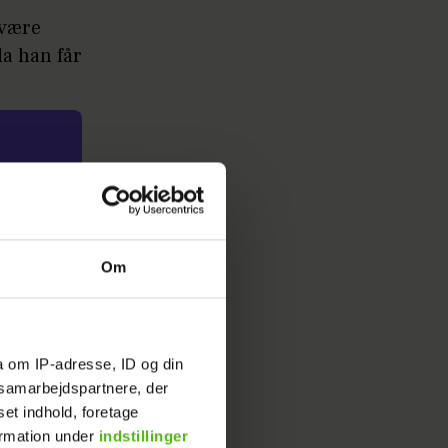
 være
da han får
jem
Om
 trække i
 den
a om IP-adresse, ID og din
s samarbejdspartnere, der
set indhold, foretage
ormation under
indstillinger
lads