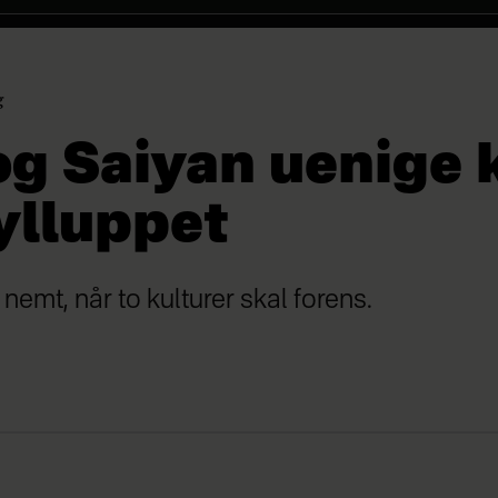
g
og Saiyan uenige 
ylluppet
d nemt, når to kulturer skal forens.