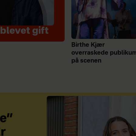
blevet gift
Birthe Kjær
overraskede publiku
på scenen
e”
Er