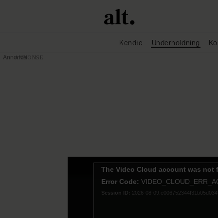
Kendte
Underholdning
Ko
Annonce
This
The Video Cloud account was not 
is
Error Code:
VIDEO_CLOUD_ERR_
a
modal
Session ID:
2026-08-09:e006752344f31b05d03
window.