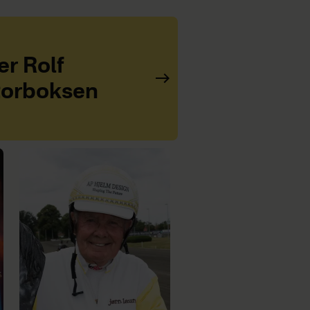
er Rolf
torboksen