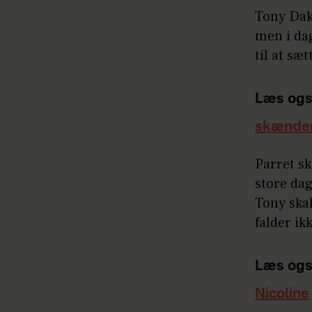
Tony Dako
men i dag
til at sæ
Læs ogs
skænder
Parret sk
store dag
Tony ska
falder ik
Læs ogs
Nicoline