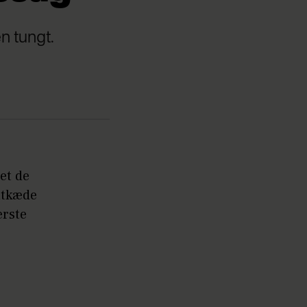
n tungt.
et de
utkæde
ærste