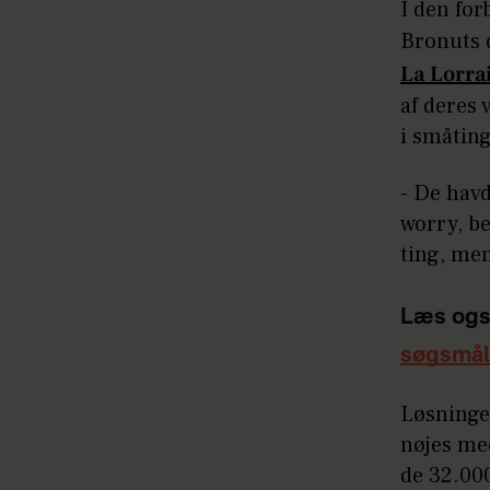
I den for
Bronuts d
La Lorra
af deres
i småting
- De havd
worry, be
ting, men 
Læs ogs
søgsmål
Løsningen
nøjes med
de 32.000