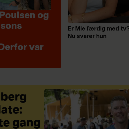
Poulsen og
ssons
Er Mie færdig med tv
Nu svarer hun
Derfor var
eberg
ate:
te gang