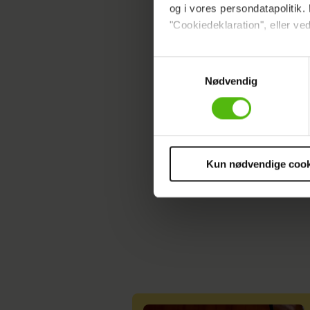
og i vores persondatapolitik. 
"Cookiedeklaration", eller ved
Læs ogs
Dine valg anvendes på hele w
Samtykkevalg
Nødvendig
Vi ønsker dit samtykke til at 
Vi anvender egne cookies og c
REALITY
PARADISE
om IP, ID og din browser for a
markedsføring, så vi kan opti
sociale medier.
Kun nødvendige cook
Du kan til enhver tid trække 
cookies, samarbejdspartnere 
vores
privatlivspolitik
og
co