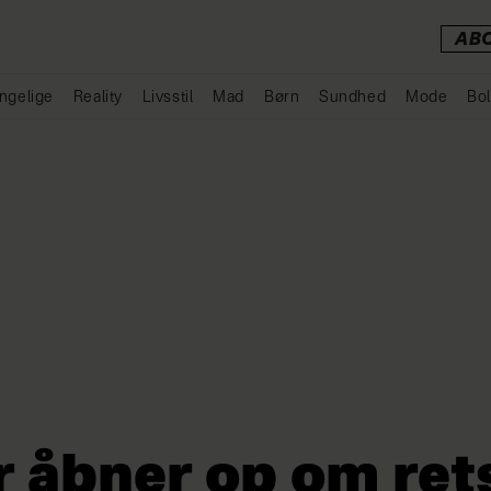
AB
ngelige
Reality
Livsstil
Mad
Børn
Sundhed
Mode
Bol
Annonce
r åbner op om ret