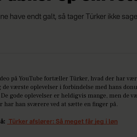
e have endt galt, så tager Türker ikke sage
ideo på YouTube fortæller Türker, hvad der har vær
g de værste oplevelser i forbindelse med hans don
 De gode oplevelser er heldigvis mange, men de v
r har han sværere ved at sætte en finger på.
å:
Türker afslører: Så meget får jeg i løn