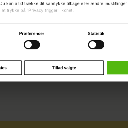
Du kan altid trække dit samtykke tilbage eller ændre indstillinger
 at trykke på "Privacy trigger" ikonet.
å:
AV! Stor fyringsrunde i Bronuts
ebsitet.
Præferencer
Statistik
indsamle og bruge data for at kunne levere og finansiere relevant j
ookies fra tredjeparter til at at optimere dit besøg på vores hj
 HOTEL
NYHEDER
t sikre funktionalitet, generere statistik og huske dine præferenc
mere vores reklametiltag på sociale medier og til at vise dig fun
ies
Tillad valgte
dit samtykke tilbage via linket i vores cookiepolitik. Du kan læs
og behandling af dine personoplysninger i forbindelse hermed i
okiepolitik
.