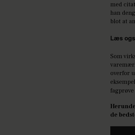
med citat
han deng
blot at an
Læs ogs
Som virks
varemærk
overfor 
eksempe
fagprøve 
Herunder
de bedst