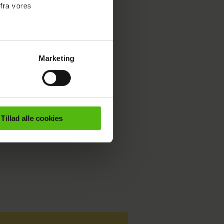
 fra vores
Marketing
ournalistisk indhold til dig.
emmeside. Vi indsamler data
er samt til brug for
ktioner i forbindelse med
Tillad alle cookies
e mere om vores brug af
 både