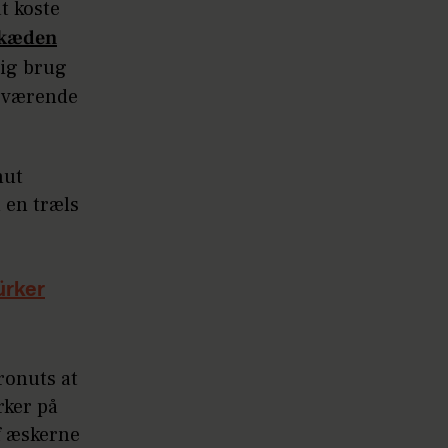
t koste
ikæden
ig brug
m værende
nut
n en træls
ürker
ronuts at
rker på
f æskerne