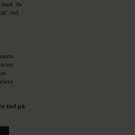
t med, da
sk" ved
onuts-
ancen
har
elevs
er ind på