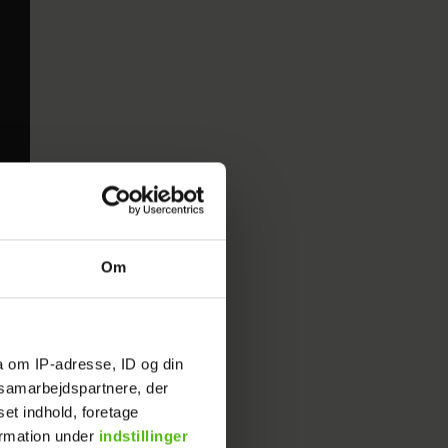
Om
a om IP-adresse, ID og din
s samarbejdspartnere, der
set indhold, foretage
ormation under
indstillinger