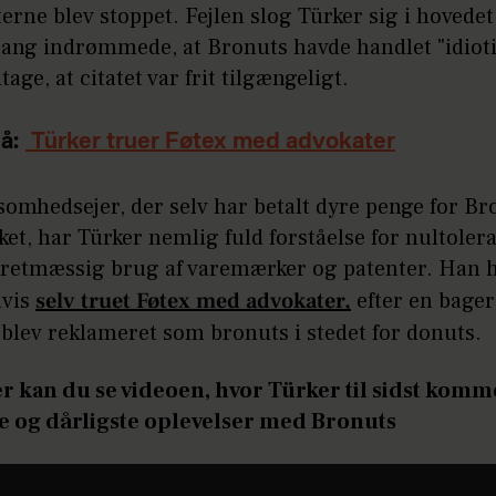
erne blev stoppet. Fejlen slog Türker sig i hovede
ang indrømmede, at Bronuts havde handlet "idioti
tage, at citatet var frit tilgængeligt.
å:
Türker truer Føtex med advokater
omhedsejer, der selv har betalt dyre penge for Br
et, har Türker nemlig fuld forståelse for nultoler
uretmæssig brug af varemærker og patenter. Han 
lvis
selv truet Føtex med advokater,
efter en bager
blev reklameret som bronuts i stedet for donuts.
 kan du se videoen, hvor Türker til sidst komm
e og dårligste oplevelser med Bronuts