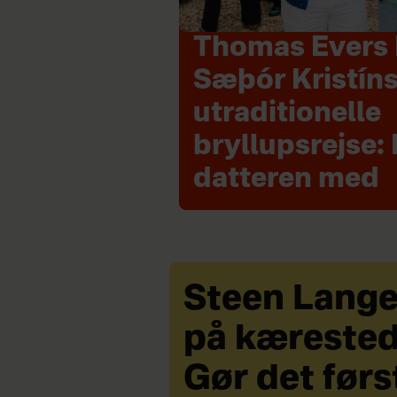
Thomas Evers 
Sæþór Kristín
utraditionelle
bryllupsrejse: 
datteren med
Steen Lang
på kærested
Gør det førs