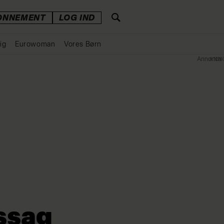
ONNEMENT
LOG IND
ig
Eurowoman
Vores Børn
Annonce
ssag