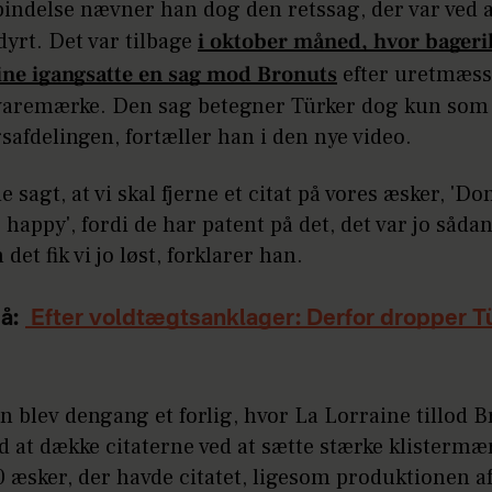
bindelse nævner han dog den retssag, der var ved a
yrt. Det var tilbage
i oktober måned, hvor bager
ine igangsatte en sag mod Bronuts
efter uretmæss
 varemærke. Den sag betegner Türker dog kun so
safdelingen, fortæller han i den nye video.
e sagt, at vi skal fjerne et citat på vores æsker, 'Do
 happy', fordi de har patent på det, det var jo såda
det fik vi jo løst, forklarer han.
å:
Efter voldtægtsanklager: Derfor dropper T
 blev dengang et forlig, hvor La Lorraine tillod B
 at dække citaterne ved at sætte stærke klistermæ
 æsker, der havde citatet, ligesom produktionen a