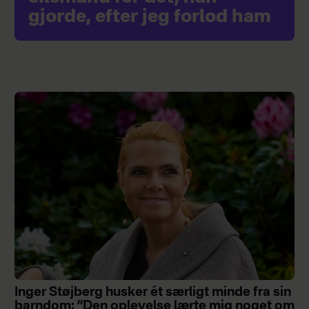
gjorde, efter jeg forlod ham
Inger Støjberg husker ét særligt minde fra sin
barndom: ”Den oplevelse lærte mig noget om