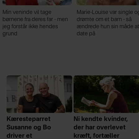
Marie-Louise var single og
Mathilde Gøhler fortæller
drømte om et barn - så
om bruddet med Remee:
ændrede hun sin måde at
Var gået fra hinanden før
date på
graviditeten
Kæresteparret
Ni kendte kvinder,
Susanne og Bo
der har overlevet
driver et
kræft, fortæller