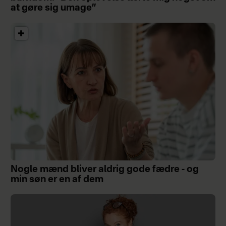
at gøre sig umage”
Nogle mænd bliver aldrig gode fædre - og
min søn er en af dem