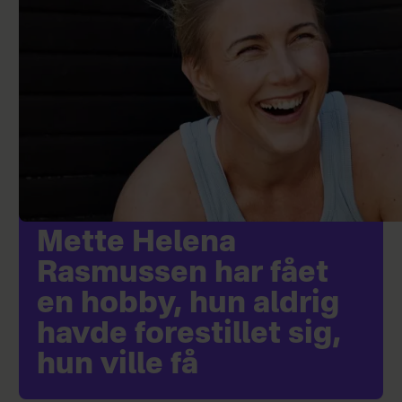
Mette Helena
Rasmussen har fået
en hobby, hun aldrig
havde forestillet sig,
hun ville få