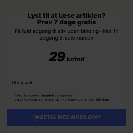
ned på ens liv, kan jeg skrive under på.
Lyst til at læse artiklen?
Prøv 7 dage gratis
Få fuld adgang til alt+ uden binding - inkl. fri
adgang til euroman.dk
29
kr/md
*
handelsbetingelser
Jeg accepterer
privatlivspolitk
Læs i vores
, hvordan vi behandler din data
BETAL MED MOBILEPAY