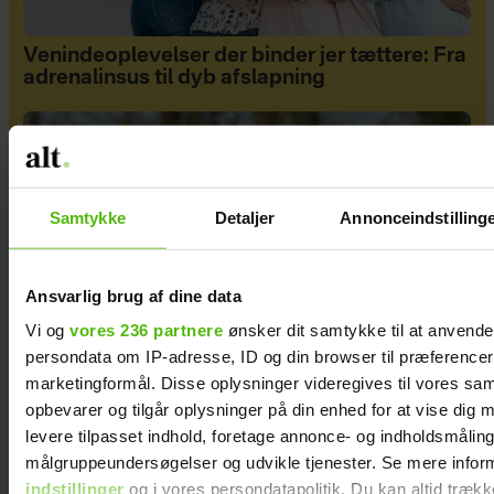
Venindeoplevelser der binder jer tættere: Fra
adrenalinsus til dyb afslapning
Samtykke
Detaljer
Annonceindstilling
Ansvarlig brug af dine data
Vi og
vores 236 partnere
ønsker dit samtykke til at anvend
persondata om IP-adresse, ID og din browser til præferencer, 
marketingformål. Disse oplysninger videregives til vores sa
opbevarer og tilgår oplysninger på din enhed for at vise dig 
Asger og hans hustru har rejst i hele verden –
levere tilpasset indhold, foretage annonce- og indholdsmåling
og selvom han næsten er blind, fortsætter
målgruppeundersøgelser og udvikle tjenester. Se mere infor
turen
indstillinger
og i vores persondatapolitik. Du kan altid trækk