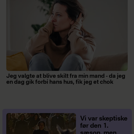
Jeg valgte at blive skilt fra min mand - da jeg
en dag gik forbi hans hus, fik jeg et chok
Vi var skeptiske
før den 1.
sæson, men