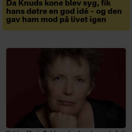
Da Knuds kone blev syg, fik
hans døtre en god idé – og den
gav ham mod på livet igen