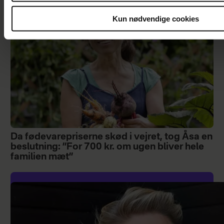
Kun nødvendige cookies
Da fødevarepriserne skød i vejret, tog Åsa en
beslutning: ”For 700 kr. om ugen bliver hele
familien mæt”