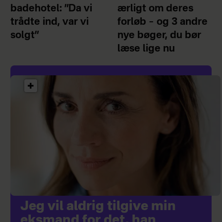
badehotel: ”Da vi
ærligt om deres
trådte ind, var vi
forløb – og 3 andre
solgt”
nye bøger, du bør
læse lige nu
Jeg vil aldrig tilgive min
eksmand for det, han