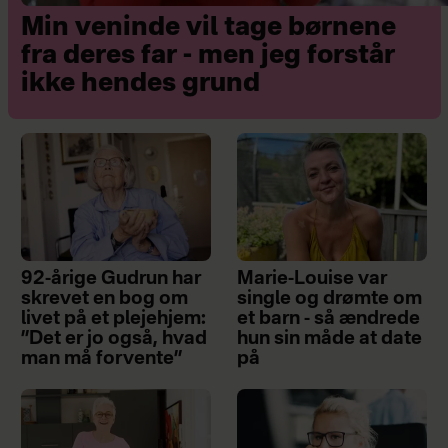
Min veninde vil tage børnene
fra deres far - men jeg forstår
ikke hendes grund
92-årige Gudrun har
Marie-Louise var
skrevet en bog om
single og drømte om
livet på et plejehjem:
et barn - så ændrede
”Det er jo også, hvad
hun sin måde at date
man må forvente”
på