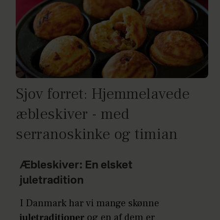
Sjov forret: Hjemmelavede
æbleskiver - med
serranoskinke og timian
Æbleskiver: En elsket
juletradition
I Danmark har vi mange skønne
juletraditioner
og en af dem er