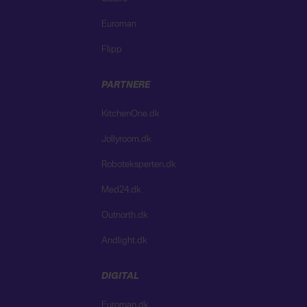
Euroman
Flipp
PARTNERE
KitchenOne.dk
Jollyroom.dk
Roboteksperten.dk
Med24.dk
Outnorth.dk
Andlight.dk
DIGITAL
Euroman.dk