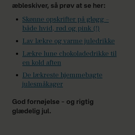
æbleskiver, så prøv at se her:
Skønne opskrifter på gløgg –
både hvid, rød og pink (!)
Lav lækre og varme juledrikke
Lækre lune chokoladedrikke til
en kold aften
De lækreste hjemmebagte
j
ulesmåkager
God fornøjelse – og rigtig
glædelig jul.