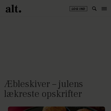
LOG IND
Annonce
Æbleskiver – julens
lækreste opskrifter