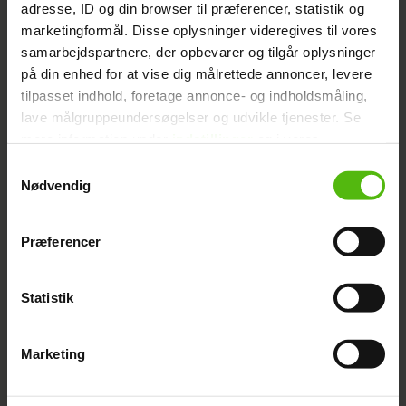
adresse, ID og din browser til præferencer, statistik og
marketingformål. Disse oplysninger videregives til vores
Tørrede æbleskiver med
samarbejdspartnere, der opbevarer og tilgår oplysninger
på din enhed for at vise dig målrettede annoncer, levere
julekrydderier
tilpasset indhold, foretage annonce- og indholdsmåling,
lave målgruppeundersøgelser og udvikle tjenester. Se
mere information under
indstillinger
og i vores
persondatapolitik. Du kan altid trække dit samtykke
Samtykkevalg
tilbage eller ændre indstillinger fra vores
Nødvendig
"Cookiedeklaration", eller ved at trykke på "Privacy
trigger" ikonet.
Præferencer
Dine valg anvendes på hele websitet.
Statistik
Vi ønsker dit samtykke til at indsamle og bruge data for
Æbleskiver med svesker
at kunne levere og finansiere relevant journalistisk
Marketing
indhold til dig.
Vi anvender egne cookies og cookies fra tredjeparter til
at at optimere dit besøg på vores hjemmeside. Vi