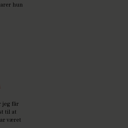
klarer hun
s
 jeg får
 til at
har været