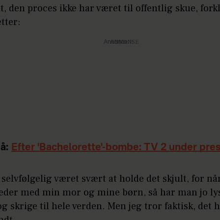
t, den proces ikke har været til offentlig skue, for
tter:
Annonce
å:
Efter 'Bachelorette'-bombe: TV 2 under pre
 selvfølgelig været svært at holde det skjult, for når
leder med min mor og mine børn, så har man jo lyst
og skrige til hele verden. Men jeg tror faktisk, det 
ndt.