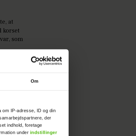
te, at
l korset
 var, som
bage til
- og her
Om
a om IP-adresse, ID og din
s samarbejdspartnere, der
set indhold, foretage
ormation under
indstillinger