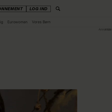
ONNEMENT
LOG IND
ig
Eurowoman
Vores Børn
Annonce