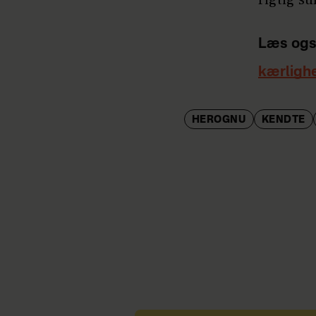
Læs ogs
kærligh
HEROGNU
KENDTE