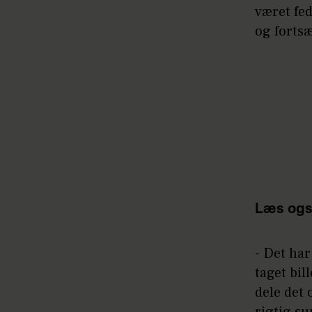
været fed
og fortsæ
Læs ogs
- Det har
taget bil
dele det 
rigtig su