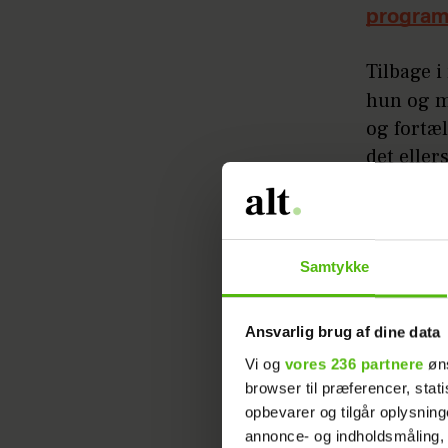
progra
Tilbage 
hun og m
og fortæl
det eller
Det sker 
skærmen i
Kærlighed
Samtykke
er der ti
Ansvarlig brug af dine data
Vi og
vores 236 partnere
øns
browser til præferencer, stat
opbevarer og tilgår oplysning
annonce- og indholdsmåling,