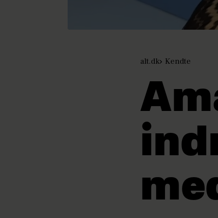
alt.dk
Kendte
Ama
in
med