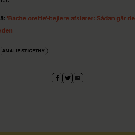
å:
'Bachelorette'-bejlere afslører: Sådan går d
eden
AMALIE SZIGETHY