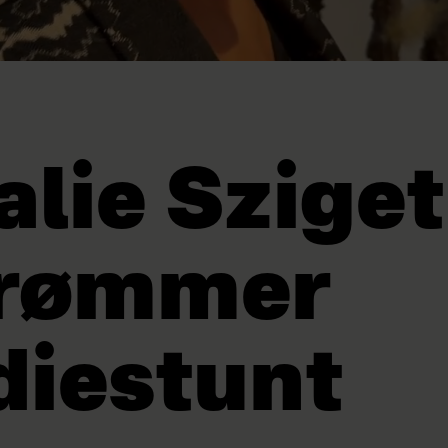
lie Szige
drømmer
iestunt