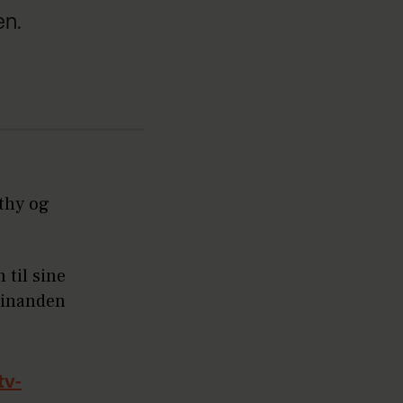
en.
thy og
 til sine
hinanden
tv-