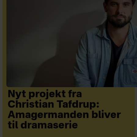
Nyt projekt fra
Christian Tafdrup:
Amagermanden bliver
til dramaserie