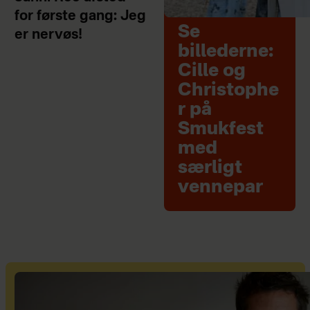
for første gang: Jeg
Se
er nervøs!
billederne:
Cille og
Christophe
r på
Smukfest
med
særligt
vennepar