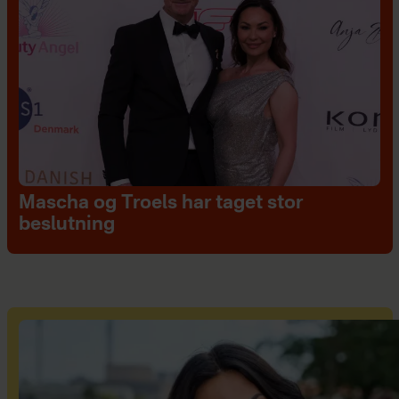
Mascha og Troels har taget stor
beslutning