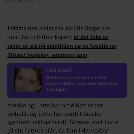
7. Jun 2023 - 09:17
I sidste uge afslørede Amalie Szigethys
mor, Lotte lytton Kejser,
at det ikke er
nemt at stå på sidelinjen og se Amalie og
Mikkel Skelskov sammen igen
.
LÆS OGSÅ
Natascha Linea har vundet
sagen: Derfor kommer børnene
ikke hjem
Amalie og Lotte har altid haft et tæt
forhold, og Lotte har støttet Amalie
igennem tykt og tyndt. Således stod Lotte
på sin datters side, da hun i december