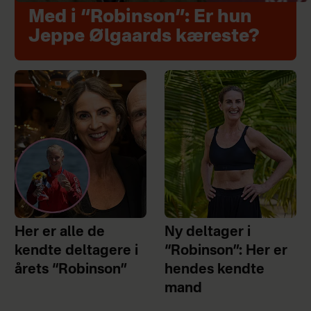
Med i “Robinson”: Er hun
Jeppe Ølgaards kæreste?
Her er alle de
Ny deltager i
kendte deltagere i
“Robinson”: Her er
årets “Robinson”
hendes kendte
mand