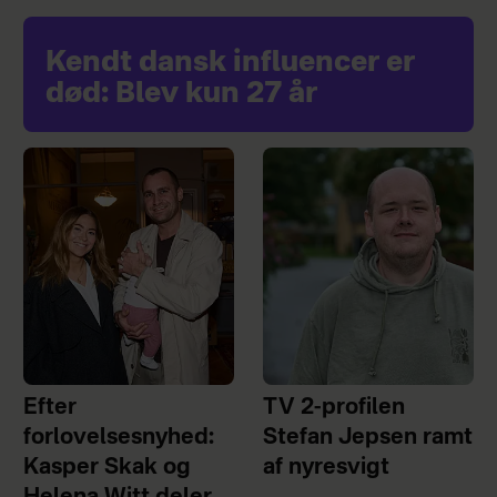
Kendt dansk influencer er
død: Blev kun 27 år
Efter
TV 2-profilen
forlovelsesnyhed:
Stefan Jepsen ramt
Kasper Skak og
af nyresvigt