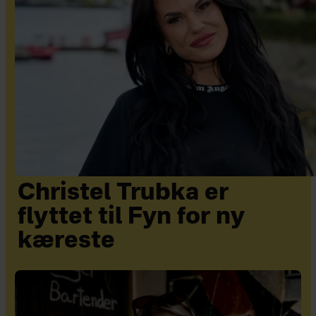
Christel Trubka er
flyttet til Fyn for ny
kæreste