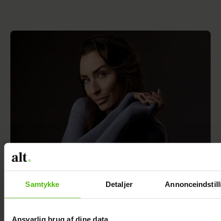
Szhirley åbner op om depression: "Jeg var
bare ked af det konstant"
Samtykke
Detaljer
Annonceindstill
Ansvarlig brug af dine data