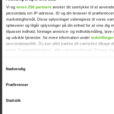
Vi og
vores 236 partnere
ønsker dit samtykke til at anvend
persondata om IP-adresse, ID og din browser til præferencer, 
marketingformål. Disse oplysninger videregives til vores sa
opbevarer og tilgår oplysninger på din enhed for at vise dig 
tilpasset indhold, foretage annonce- og indholdsmåling, lav
og udvikle tjenester. Se mere information under
indstillinger
persondatapolitik. Du kan altid trække dit samtykke tilbage ell
vores "Cookiedeklaration", eller ved at trykke på "Privacy trig
Dine valg anvendes på hele websitet.
Asbjørn Riis er død
Samtykkevalg
Nødvendig
Vi ønsker dit samtykke til at indsamle og bruge data for at k
relevant journalistisk indhold til dig.
Præferencer
Vi anvender egne cookies og cookies fra tredjeparter til at a
vores hjemmeside. Vi indsamler data om IP, ID og din browser 
generere statistik og huske dine præferencer samt til brug fo
Statistik
optimere vores reklametiltag på sociale medier og til at vise d
med sociale medier.