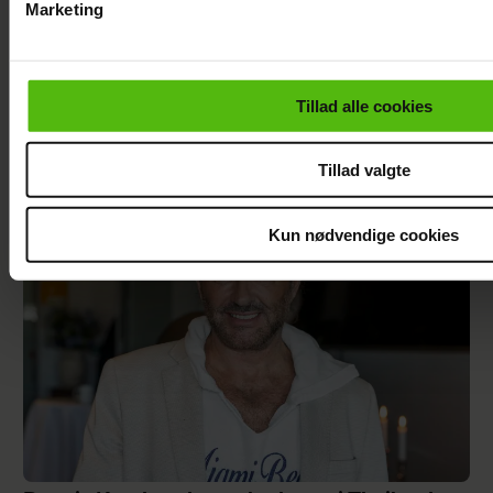
Marketing
Du kan til enhver tid trække dit samtykke tilbage via linket i 
læse mere om vores brug af cookies, samarbejdspartnere og
personoplysninger i forbindelse hermed i både
Tillad alle cookies
vores
privatlivspolitik
og
cookiepolitik
.
"Landmand"-Rasmus prøver igen: Klar til
kærlighed
Tillad valgte
Kun nødvendige cookies