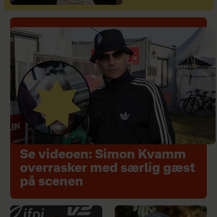
Se videoen: Simon Kvamm
overrasker med særlig gæst
på scenen