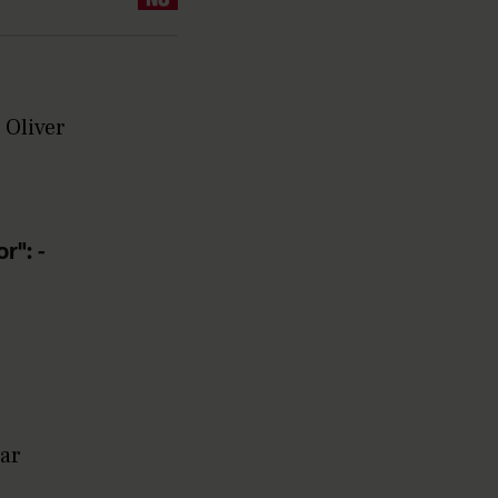
 Oliver
r": -
har