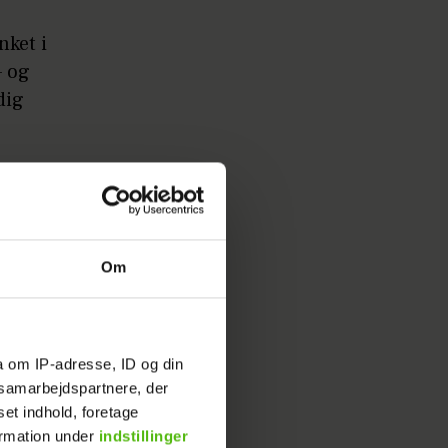
nket i
– og
dig
 selv
an de
Om
måneder
a om IP-adresse, ID og din
og helt
s samarbejdspartnere, der
tarter
set indhold, foretage
elig lige
ormation under
indstillinger