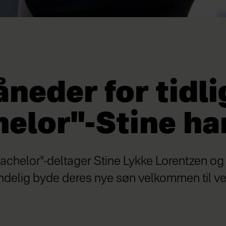
neder for tidli
elor"-Stine ha
Bachelor"-deltager Stine Lykke Lorentzen og
endelig byde deres nye søn velkommen til v