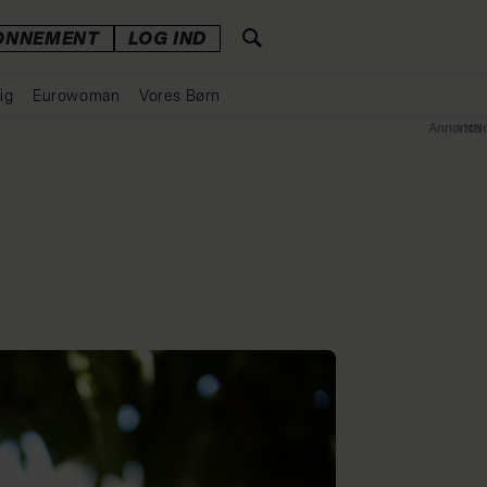
ONNEMENT
LOG IND
ig
Eurowoman
Vores Børn
Annonce