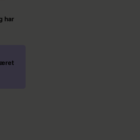
g har
været