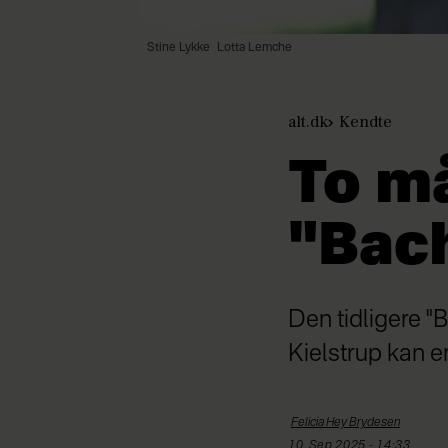
Stine Lykke
Lotta Lemche
alt.dk
Kendte
To må
"Bach
Den tidligere "
Kielstrup kan 
Felicia Hey
Brydesen
10. Sep 2025 - 14:33