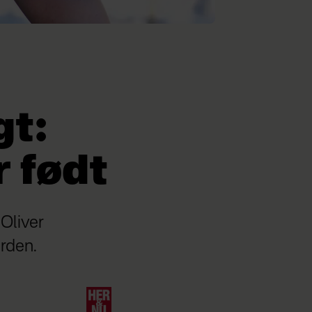
gt:
r født
 Oliver
erden.