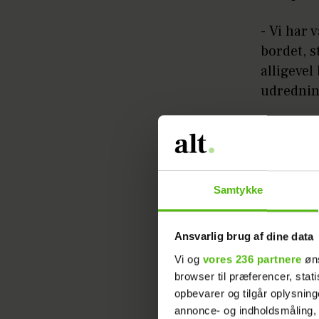
- Vi har 
bordet, s
alligevel
udredning
Læs ogs
Efter en 
Samtykke
byde der
for tidlig
Ansvarlig brug af dine data
Vi og
vores 236 partnere
øns
- Arthur 
browser til præferencer, stat
uden vars
opbevarer og tilgår oplysning
med en la
annonce- og indholdsmåling,