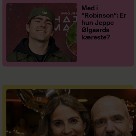
Med i
“Robinson”: Er
hun Jeppe
Ølgaards
kæreste?