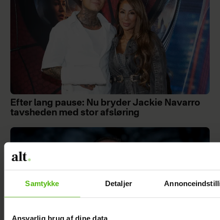
Efter lang pause: Nu bryder Jackie Navarro
tavsheden med stor afsløring
Samtykke
Detaljer
Annonceindstill
Ansvarlig brug af dine data