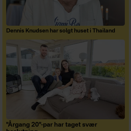
Dennis Knudsen har solgt huset i Thailand
"Årgang 20"-par har taget svær