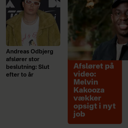
Andreas Odbjerg
afslører stor
Afsløret på
beslutning: Slut
video:
efter to år
Melvin
Kakooza
vækker
opsigt i nyt
job