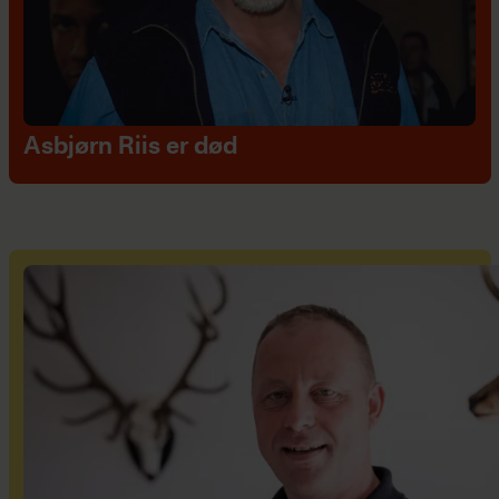
Asbjørn Riis er død