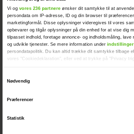
Vi og
vores 236 partnere
ønsker dit samtykke til at anvend
persondata om IP-adresse, ID og din browser til præferencer, 
marketingformål. Disse oplysninger videregives til vores sa
opbevarer og tilgår oplysninger på din enhed for at vise dig 
Jesper Skibby deler stor familieglæde: Skal
være morfar
tilpasset indhold, foretage annonce- og indholdsmåling, lav
og udvikle tjenester. Se mere information under
indstillinger
persondatapolitik. Du kan altid trække dit samtykke tilbage ell
vores "Cookiedeklaration", eller ved at trykke på "Privacy trig
Dine valg anvendes på hele websitet.
Samtykkevalg
Nødvendig
Vi ønsker dit samtykke til at indsamle og bruge data for at k
relevant journalistisk indhold til dig.
Præferencer
Vi anvender egne cookies og cookies fra tredjeparter til at a
vores hjemmeside. Vi indsamler data om IP, ID og din browser 
generere statistik og huske dine præferencer samt til brug fo
Statistik
optimere vores reklametiltag på sociale medier og til at vise d
med sociale medier.
Szhirley fortæller om skelsættende