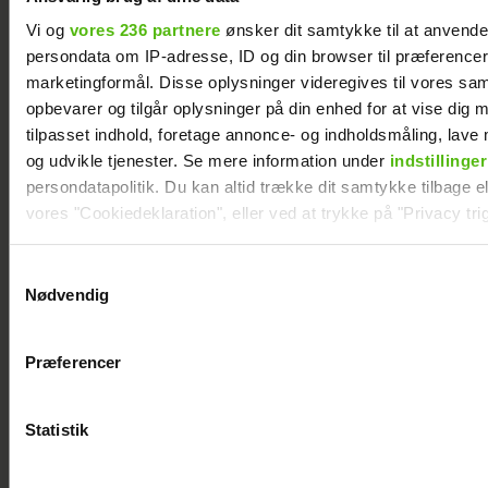
Vi og
vores 236 partnere
ønsker dit samtykke til at anvend
persondata om IP-adresse, ID og din browser til præferencer, 
Se videoen: Simon
marketingformål. Disse oplysninger videregives til vores sa
Kvamm overrasker
opbevarer og tilgår oplysninger på din enhed for at vise dig 
tilpasset indhold, foretage annonce- og indholdsmåling, lav
med særlig gæst på
og udvikle tjenester. Se mere information under
indstillinger
scenen
persondatapolitik. Du kan altid trække dit samtykke tilbage ell
vores "Cookiedeklaration", eller ved at trykke på "Privacy trig
Dine valg anvendes på hele websitet.
Samtykkevalg
Nødvendig
Vi ønsker dit samtykke til at indsamle og bruge data for at k
relevant journalistisk indhold til dig.
Præferencer
Vi anvender egne cookies og cookies fra tredjeparter til at a
vores hjemmeside. Vi indsamler data om IP, ID og din browser 
generere statistik og huske dine præferencer samt til brug fo
Statistik
optimere vores reklametiltag på sociale medier og til at vise d
med sociale medier.