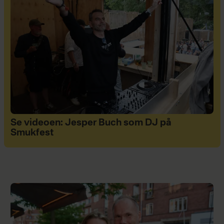
Se videoen: Jesper Buch som DJ på
Smukfest