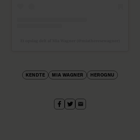
Et opslag delt af Mia Wagner (@miatheresewagner)
KENDTE
MIA WAGNER
HEROGNU