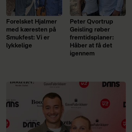
Forelsket Hjalmer
Peter Qvortrup
med kæresten på
Geisling røber
Smukfest: Vi er
fremtidsplaner:
lykkelige
Håber at få det
igennem