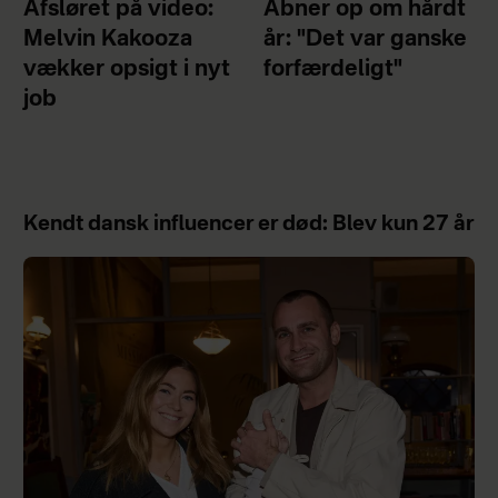
Afsløret på video:
Åbner op om hårdt
Melvin Kakooza
år: "Det var ganske
vækker opsigt i nyt
forfærdeligt"
job
Kendt dansk influencer er død: Blev kun 27 år