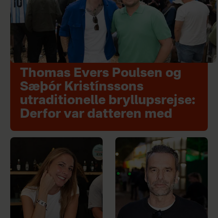
Thomas Evers Poulsen og
Sæþór Kristínssons
utraditionelle bryllupsrejse:
Derfor var datteren med