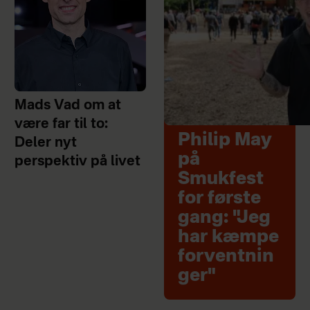
Mads Vad om at
være far til to:
Philip May
Deler nyt
på
perspektiv på livet
Smukfest
for første
gang: "Jeg
har kæmpe
forventnin
ger"