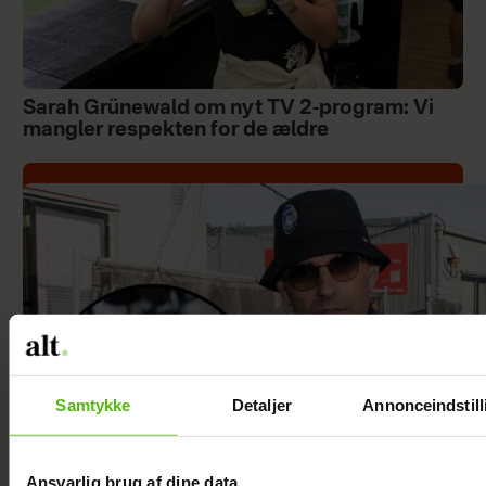
Sarah Grünewald om nyt TV 2-program: Vi
mangler respekten for de ældre
Samtykke
Detaljer
Annonceindstill
Ansvarlig brug af dine data