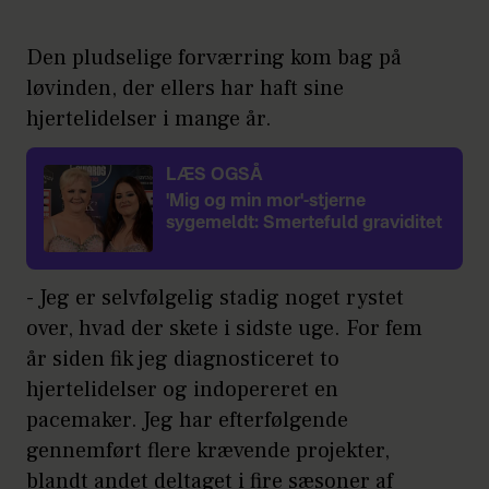
Den pludselige forværring kom bag på
løvinden, der ellers har haft sine
hjertelidelser i mange år.
LÆS OGSÅ
'Mig og min mor'-stjerne
sygemeldt: Smertefuld graviditet
- Jeg er selvfølgelig stadig noget rystet
over, hvad der skete i sidste uge. For fem
år siden fik jeg diagnosticeret to
hjertelidelser og indopereret en
pacemaker. Jeg har efterfølgende
gennemført flere krævende projekter,
blandt andet deltaget i fire sæsoner af