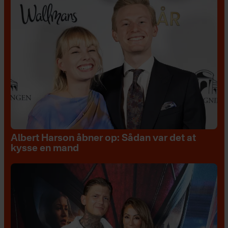
Albert Harson åbner op: Sådan var det at
kysse en mand