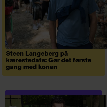
Steen Langeberg på
kærestedate: Gør det første
gang med konen