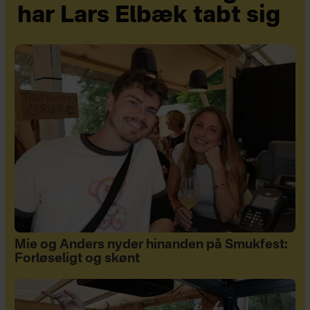
har Lars Elbæk tabt sig
Mie og Anders nyder hinanden på Smukfest:
Forløseligt og skønt