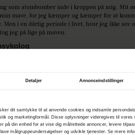
ang som atombomber inde i kroppen på mig. Mit
 min mave, for jeg kæmper og kæmper for at kom
 Men i en dårlig periode i livet, hvor jeg ikke sov 
 tog jeg på lige på maven.
 psykolog
m har aldrig lagt skjul på, at han er et følsomt g
for coaching i livet.
Detaljer
Annonceindstillinger
 fra en psykolog, tog han derfor en pause fra 'Go'
'.
Annonce
ker dit samtykke til at anvende cookies og indsamle persondat
istik og marketingformål. Disse oplysninger videregives til vore
er på din enhed for at vise dig målrettede annoncer, levere tilpas
 lave målgruppeundersøgelser og udvikle tjenester. Se mere inf