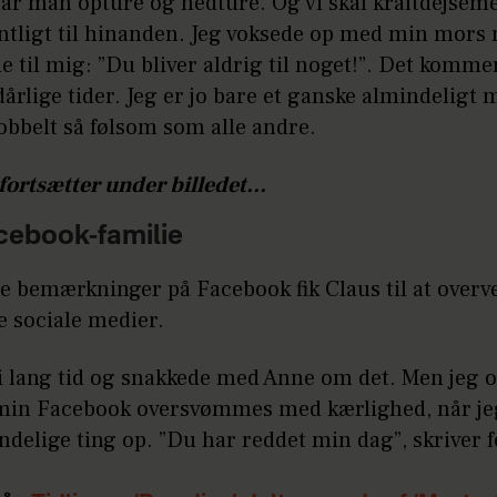
 har man opture og nedture. Og vi skal kraftdejseme
entligt til hinanden. Jeg voksede op med min mors
 til mig: ”Du bliver aldrig til noget!”. Det komme
 dårlige tider. Jeg er jo bare et ganske almindeligt
obbelt så følsom som alle andre.
fortsætter under billedet...
cebook-familie
e bemærkninger på Facebook fik Claus til at overve
e sociale medier.
 i lang tid og snakkede med Anne om det. Men jeg o
 min Facebook oversvømmes med kærlighed, når je
ndelige ting op. ”Du har reddet min dag”, skriver f