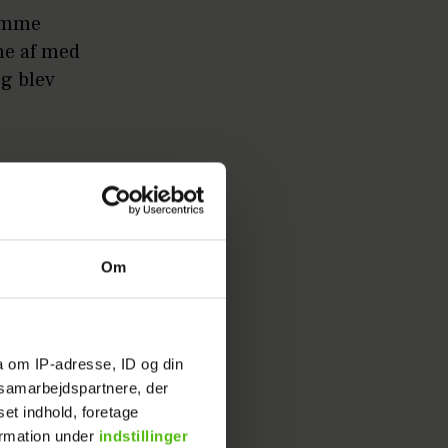
 ømme
me af med
og blev
emyt, som
Om
 Morgen
a om IP-adresse, ID og din
s samarbejdspartnere, der
set indhold, foretage
ormation under
indstillinger