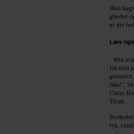
Men bagsi
glæder o
at det b
Læs ogs
– Min svi
Da min ko
godartet,
ikke!”. S
Claus Ho
Tivoli.
Beskeder 
tyk, ram