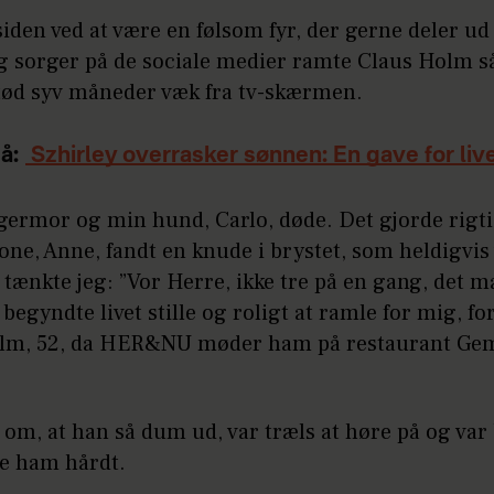
den ved at være en følsom fyr, der gerne deler ud a
g sorger på de sociale medier ramte Claus Holm så
etød syv måneder væk fra tv-skærmen.
å:
Szhirley overrasker sønnen: En gave for liv
germor og min hund, Carlo, døde. Det gjorde rigti
ne, Anne, fandt en knude i brystet, som heldigvis
 tænkte jeg: ”Vor Herre, ikke tre på en gang, det m
å begyndte livet stille og roligt at ramle for mig, fo
lm, 52, da HER&NU møder ham på restaurant Gem
om, at han så dum ud, var træls at høre på og var 
te ham hårdt.