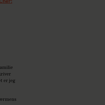
Chef’:
familie
kriver
t er jeg
skærmens