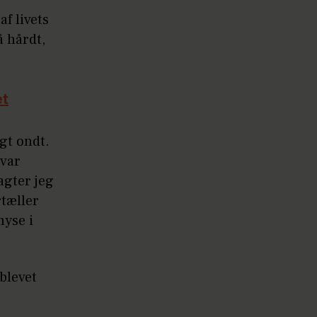
f livets
 hårdt,
et
gt ondt.
 var
agter jeg
rtæller
yse i
blevet