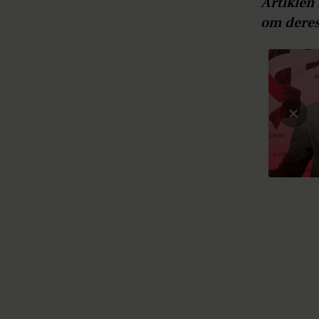
Artiklen 
om dere