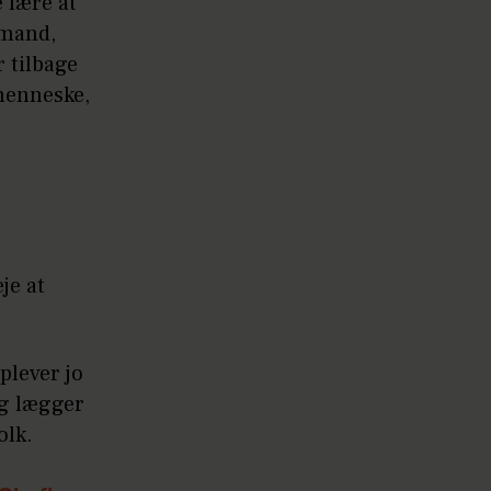
 lære at
 mand,
r tilbage
 menneske,
je at
plever jo
g lægger
olk.