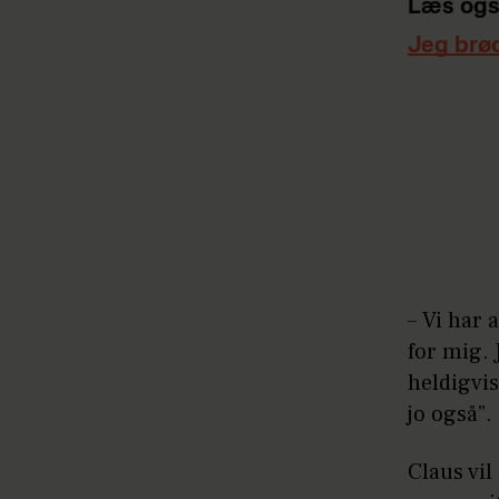
Læs ogs
Jeg brø
– Vi har 
for mig.
heldigvis
jo også”.
Claus vi