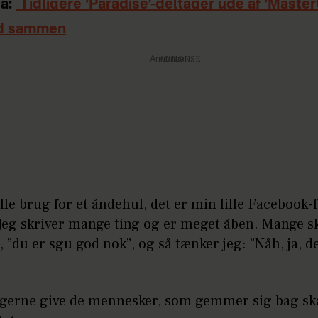
å:
Tidligere ‘Paradise’-deltager ude af ‘Master
d sammen
Annonce
alle brug for et åndehul, det er min lille Facebook-
 Jeg skriver mange ting og er meget åben. Mange s
, ”du er sgu god nok”, og så tænker jeg: ”Nåh, ja, de
l gerne give de mennesker, som gemmer sig bag 