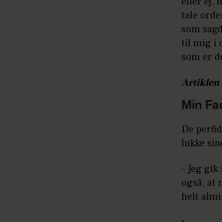
eller ej,
tale ord
som sagde
til mig i
som er d
Artiklen 
Min Fa
De perfid
lukke sin
– Jeg gik
også, at
helt almi