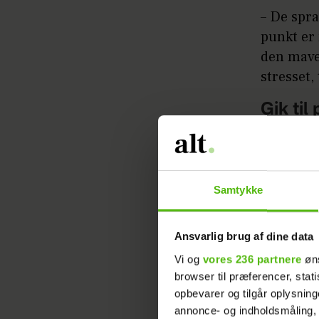
– De spr
punkt er
den mave.
stresset,
Gik til
Claus Hol
har brug 
Samtykke
Efter råd
Danmark
Ansvarlig brug af dine data
Vi og
vores 236 partnere
øns
browser til præferencer, stat
opbevarer og tilgår oplysning
annonce- og indholdsmåling,