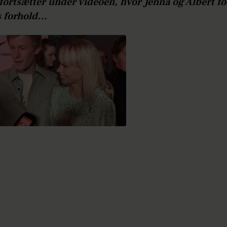
fortsætter under videoen, hvor Jenna og Albert fo
s forhold…