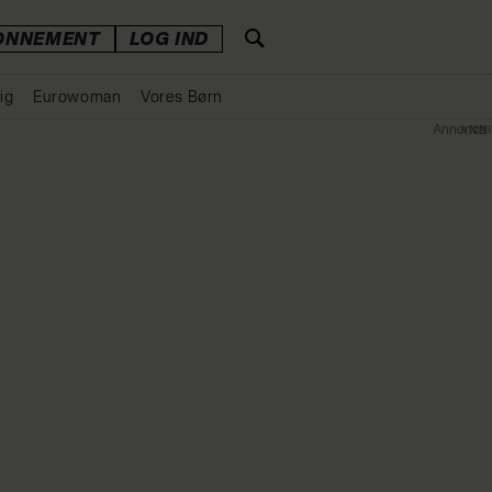
ONNEMENT
LOG IND
ig
Eurowoman
Vores Børn
Annonce