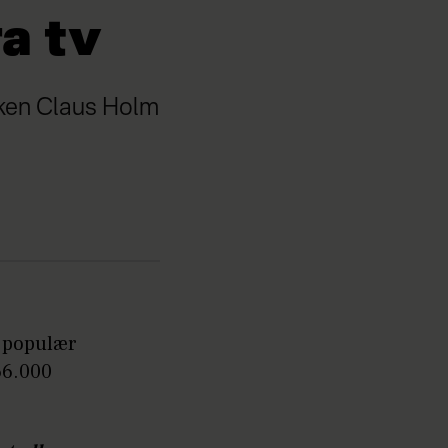
a tv
okken Claus Holm
n populær
66.000