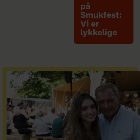
på
Smukfest:
Vi er
lykkelige