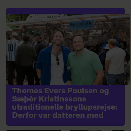
Thomas Evers Poulsen og
Sæþór Kristínssons
utraditionelle bryllupsrejse:
Derfor var datteren med