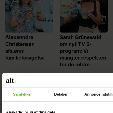
Alexanndra
Sarah Grünewald
Christensen
om nyt TV 2-
afslører
program: Vi
familieforøgelse
mangler respekten
for de ældre
Samtykke
Detaljer
Annonceindstill
Ansvarlig brug af dine data