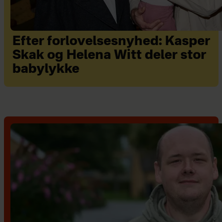
Efter forlovelsesnyhed: Kasper
Skak og Helena Witt deler stor
babylykke