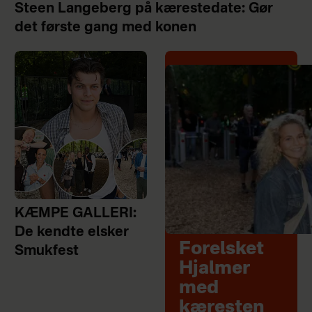
Steen Langeberg på kærestedate: Gør
det første gang med konen
KÆMPE GALLERI:
De kendte elsker
Forelsket
Smukfest
Hjalmer
med
kæresten