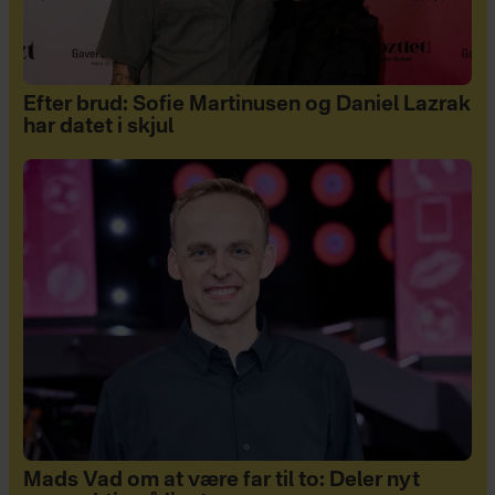
Efter brud: Sofie Martinusen og Daniel Lazrak
har datet i skjul
Mads Vad om at være far til to: Deler nyt