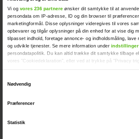
Vi og
vores 236 partnere
ønsker dit samtykke til at anvend
persondata om IP-adresse, ID og din browser til præferencer, 
marketingformål. Disse oplysninger videregives til vores sa
opbevarer og tilgår oplysninger på din enhed for at vise dig 
tilpasset indhold, foretage annonce- og indholdsmåling, lav
og udvikle tjenester. Se mere information under
indstillinger
persondatapolitik. Du kan altid trække dit samtykke tilbage ell
Se videoen: Simon Kvamm overrasker med
vores "Cookiedeklaration", eller ved at trykke på "Privacy trig
særlig gæst på scenen
Dine valg anvendes på hele websitet.
Samtykkevalg
Nødvendig
Vi ønsker dit samtykke til at indsamle og bruge data for at k
relevant journalistisk indhold til dig.
Præferencer
Vi anvender egne cookies og cookies fra tredjeparter til at a
vores hjemmeside. Vi indsamler data om IP, ID og din browser 
generere statistik og huske dine præferencer samt til brug fo
Statistik
optimere vores reklametiltag på sociale medier og til at vise d
med sociale medier.