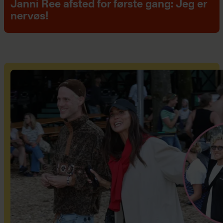
Janni Ree afsted for første gang: Jeg er
nervøs!