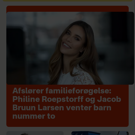
Afslører familieforøgelse:
Philine Roepstorff og Jacob
Bruun Larsen venter barn
nummer to