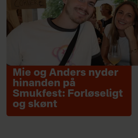
Mie og Anders nyder
hinanden på
Smukfest: Forløseligt
og skønt