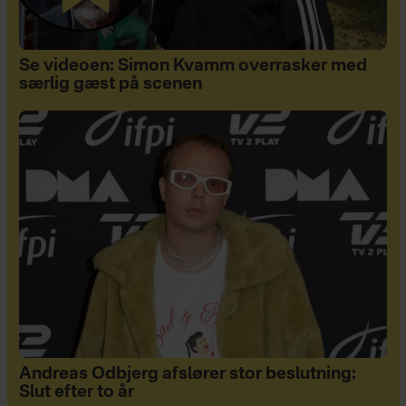
Se videoen: Simon Kvamm overrasker med
særlig gæst på scenen
Andreas Odbjerg afslører stor beslutning:
Slut efter to år