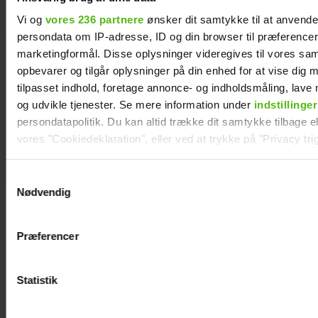
Vi og
vores 236 partnere
ønsker dit samtykke til at anvend
persondata om IP-adresse, ID og din browser til præferencer, 
Efter lang
marketingformål. Disse oplysninger videregives til vores sa
pause: Nu
opbevarer og tilgår oplysninger på din enhed for at vise dig 
bryder Jackie
tilpasset indhold, foretage annonce- og indholdsmåling, lav
Navarro
og udvikle tjenester. Se mere information under
indstillinger
tavsheden med
persondatapolitik. Du kan altid trække dit samtykke tilbage ell
stor afsløring
vores "Cookiedeklaration", eller ved at trykke på "Privacy trig
Dine valg anvendes på hele websitet.
Samtykkevalg
Nødvendig
Vi ønsker dit samtykke til at indsamle og bruge data for at k
relevant journalistisk indhold til dig.
Præferencer
Vi anvender egne cookies og cookies fra tredjeparter til at a
vores hjemmeside. Vi indsamler data om IP, ID og din browser 
generere statistik og huske dine præferencer samt til brug fo
Statistik
optimere vores reklametiltag på sociale medier og til at vise d
med sociale medier.