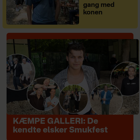
gang med
konen
KÆMPE GALLERI: De
kendte elsker Smukfest