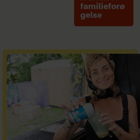
familieforø
gelse