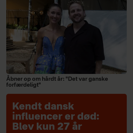
Åbner op om hårdt år: "Det var ganske
forfærdeligt"
Kendt dansk
influencer er død:
Blev kun 27 år