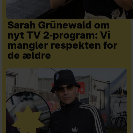
Sarah Grünewald om
nyt TV 2-program: Vi
mangler respekten for
de ældre