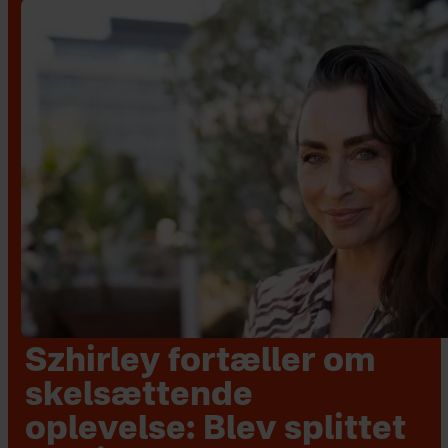
Szhirley fortæller om
skelsættende
oplevelse: Blev splittet