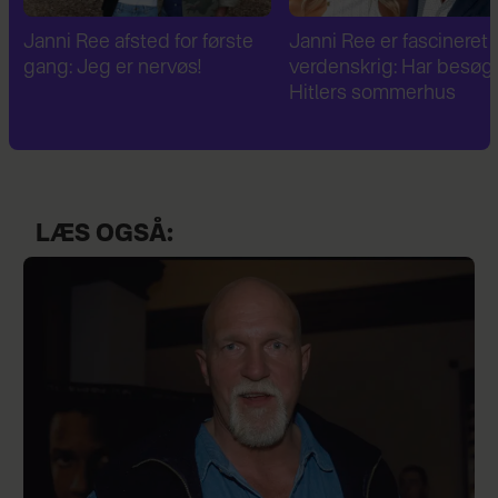
Janni Ree er fascineret af 2.
Janni Ree bryder
verdenskrig: Har besøgt
tavsheden: "Det er
Hitlers sommerhus
fuldstændig absurd"
LÆS OGSÅ: