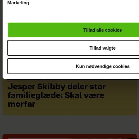
Marketing
Du kan til enhver tid trække dit samtykke tilbage via linket i 
læse mere om vores brug af cookies, samarbejdspartnere og
personoplysninger i forbindelse hermed i både
Tillad alle cookies
vores
privatlivspolitik
og
cookiepolitik
.
Tillad valgte
Kun nødvendige cookies
Jesper Skibby deler stor
familieglæde: Skal være
morfar