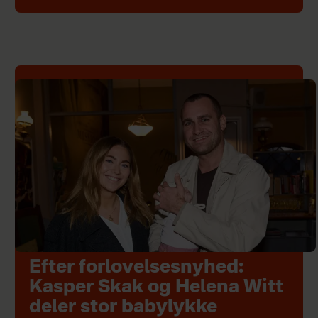
Efter forlovelsesnyhed:
Kasper Skak og Helena Witt
deler stor babylykke