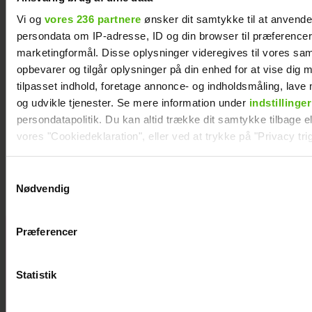
Vi og
vores 236 partnere
ønsker dit samtykke til at anvend
persondata om IP-adresse, ID og din browser til præferencer, 
marketingformål. Disse oplysninger videregives til vores sa
opbevarer og tilgår oplysninger på din enhed for at vise dig 
tilpasset indhold, foretage annonce- og indholdsmåling, lav
og udvikle tjenester. Se mere information under
indstillinger
persondatapolitik. Du kan altid trække dit samtykke tilbage ell
vores "Cookiedeklaration", eller ved at trykke på "Privacy trig
Se videoen: Jesper Buch som DJ på
Smukfest
Dine valg anvendes på hele websitet.
Samtykkevalg
Nødvendig
Vi ønsker dit samtykke til at indsamle og bruge data for at k
relevant journalistisk indhold til dig.
Præferencer
Alexanndra
Vi anvender egne cookies og cookies fra tredjeparter til at a
Christensen
vores hjemmeside. Vi indsamler data om IP, ID og din browser 
afslører
generere statistik og huske dine præferencer samt til brug fo
Statistik
familieforøgels
optimere vores reklametiltag på sociale medier og til at vise d
e
med sociale medier.