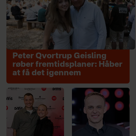
Peter Qvortrup Geisling
røber fremtidsplaner: Håber
at få det igennem