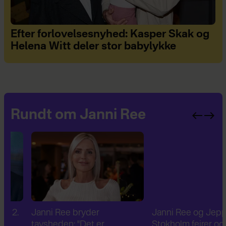
Efter forlovelsesnyhed: Kasper Skak og
Helena Witt deler stor babylykke
Rundt om Janni Ree
Janni Ree bryder
Janni Ree og Jeppe
tavsheden: "Det er
Stokholm fejrer og nyde