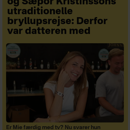
og Sæþór Kristínssons
utraditionelle
bryllupsrejse: Derfor
var datteren med
Er Mie færdig med tv? Nu svarer hun