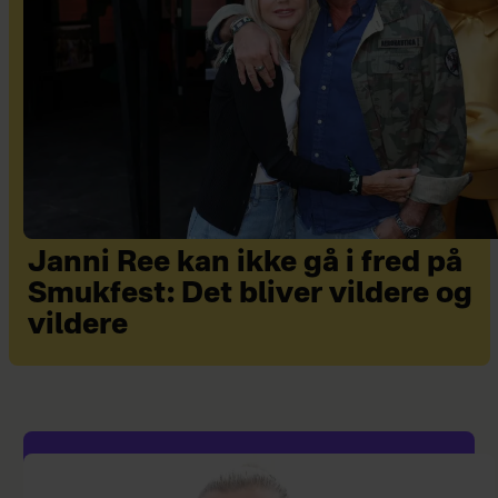
Janni Ree kan ikke gå i fred på
Smukfest: Det bliver vildere og
vildere