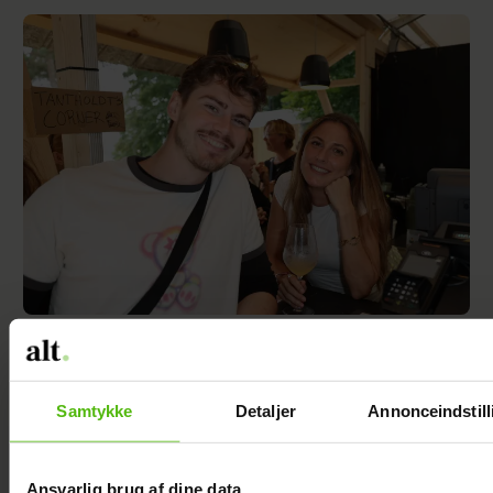
Mie og Anders nyder hinanden på Smukfest:
Forløseligt og skønt
Samtykke
Detaljer
Annonceindstill
Ansvarlig brug af dine data