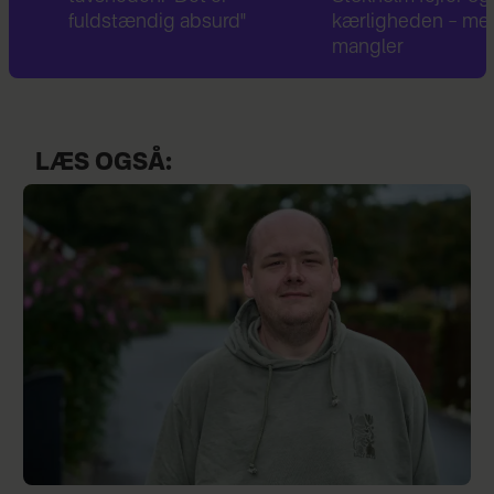
fuldstændig absurd"
kærligheden – men én t
mangler
LÆS OGSÅ: