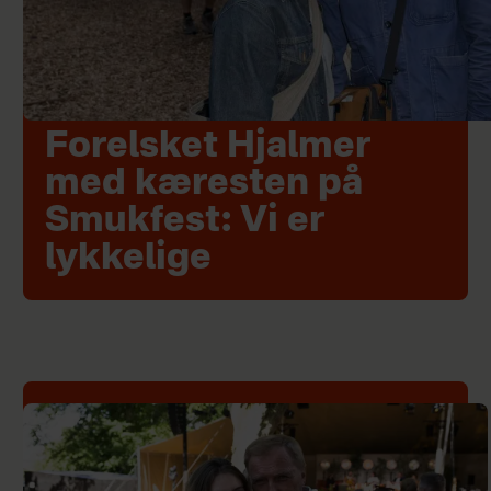
Forelsket Hjalmer
med kæresten på
Smukfest: Vi er
lykkelige