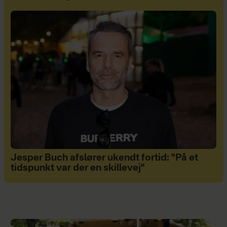
Jesper Buch afslører ukendt fortid: "På et
tidspunkt var der en skillevej"