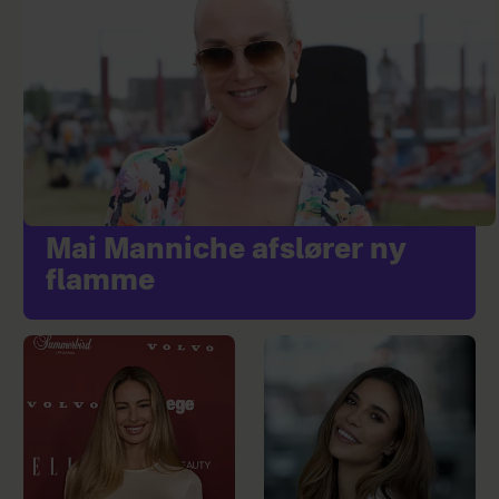
Mai Manniche afslører ny
flamme