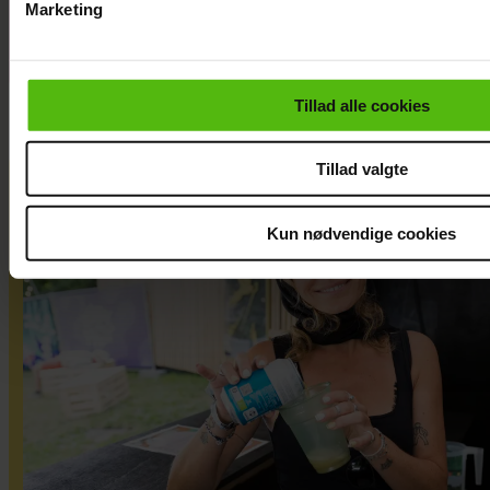
Marketing
Du kan til enhver tid trække dit samtykke tilbage via linket i 
læse mere om vores brug af cookies, samarbejdspartnere og
personoplysninger i forbindelse hermed i både
Tillad alle cookies
vores
privatlivspolitik
og
cookiepolitik
.
Tillad valgte
Kun nødvendige cookies