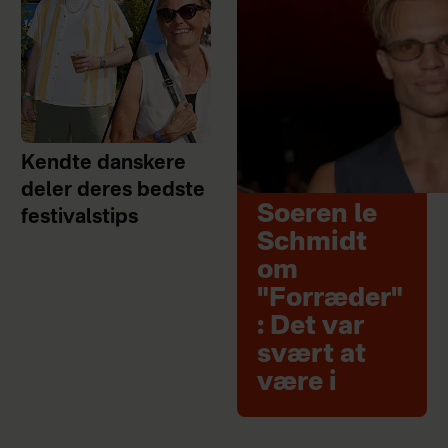
Kendte danskere
deler deres bedste
Soeren le
festivalstips
Schmidt
om
"Forræder"
: Det var
svært at
være i