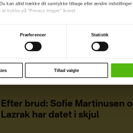
U
FORRÆDER
Du kan altid trække dit samtykke tilbage eller ændre indstillinger
 at trykke på "Privacy trigger" ikonet.
ebsitet.
Præferencer
Statistik
indsamle og bruge data for at kunne levere og finansiere relevant j
ookies fra tredjeparter til at at optimere dit besøg på vores hj
t sikre funktionalitet, generere statistik og huske dine præferenc
mere vores reklametiltag på sociale medier og til at vise dig fun
ies
Tillad valgte
dit samtykke tilbage via linket i vores cookiepolitik. Du kan læs
og behandling af dine personoplysninger i forbindelse hermed i
okiepolitik
.
Efter brud: Sofie Martinusen 
Lazrak har datet i skjul