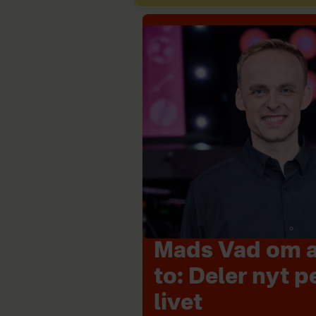
Mads Vad om at
to: Deler nyt p
livet