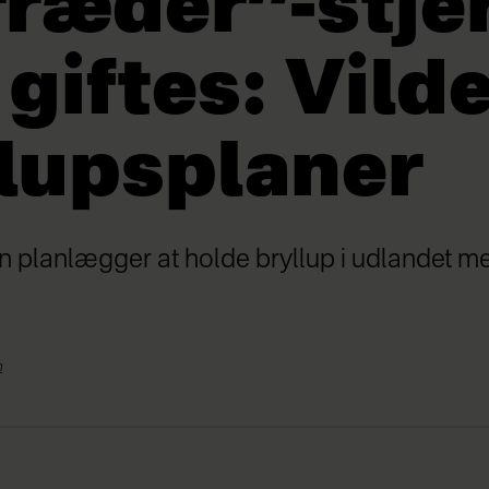
ræder”-stje
 giftes: Vild
lupsplaner
n planlægger at holde bryllup i udlandet me
n