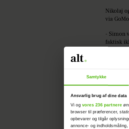
Nikolaj 
via GoMo
- Simon v
faktisk i
Samtykke
Ansvarlig brug af dine data
Vi og
vores 236 partnere
øns
Parret pl
browser til præferencer, stat
opbevarer og tilgår oplysning
annonce- og indholdsmåling,