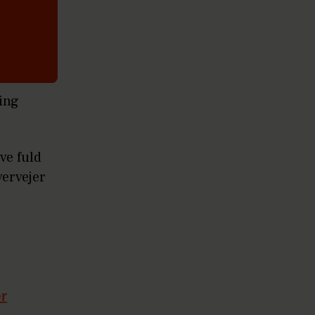
ting
ve fuld
vervejer
er