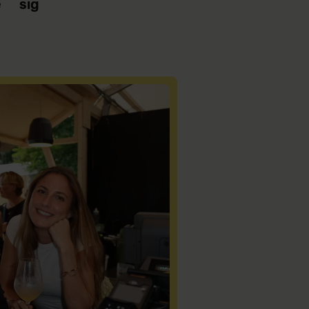
e
sig