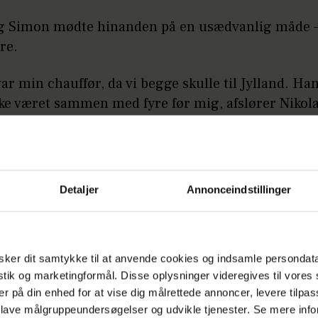
og Simon mødte hinanden på en usædvanlig måde 
re.
ar min chauffør, da vi begge skulle til Jylland. Ha
kke været sammen med fyre før mig, afslører Nikola
Annonce
Detaljer
Annonceindstillinger
ker dit samtykke til at anvende cookies og indsamle persondat
anlægger at sige ja til hinanden til sommer.
istik og marketingformål. Disse oplysninger videregives til vore
er på din enhed for at vise dig målrettede annoncer, levere tilpas
 lave målgruppeundersøgelser og udvikle tjenester. Se mere inf