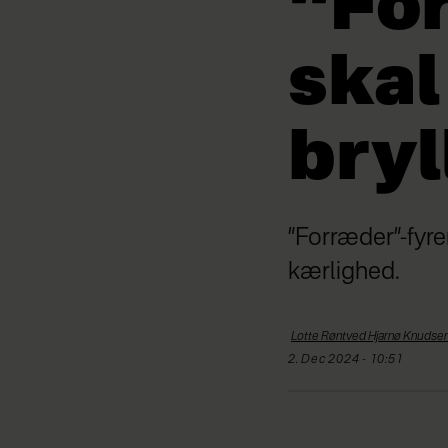
“For
skal
bryl
”Forræder”-fyre
kærlighed.
Lotte Røntved Hjarnø
Knudse
2. Dec 2024 - 10:51