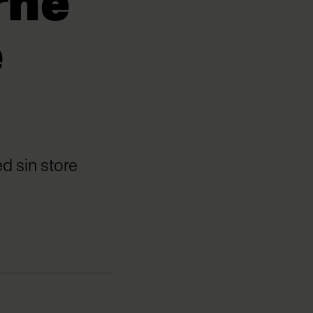
rne
e
d sin store