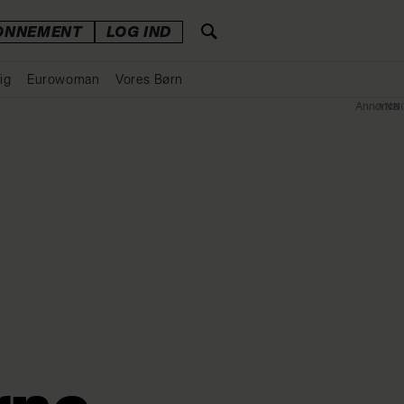
ONNEMENT
LOG IND
ig
Eurowoman
Vores Børn
Annonce