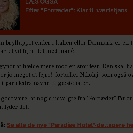
LÆS OGSÅ
Efter "Forræder": Klar til værtstjans
 brylluppet ender i Italien eller Danmark, er én 
Parret vil fejre det med manér.
egyndt at hælde mere mod en stor fest. Den skal ha
 er jo meget at fejre!, fortæller Nikolaj, som også o
e et par ekstra navne til gæstelisten.
 godt være, at nogle udvalgte fra "Forræder" får en
n, lyder det.
å:
Se alle de nye "Paradise Hotel"-deltagere h