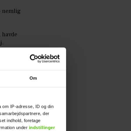
– nemlig
n havde
j.
Om
a om IP-adresse, ID og din
s samarbejdspartnere, der
set indhold, foretage
ormation under
indstillinger