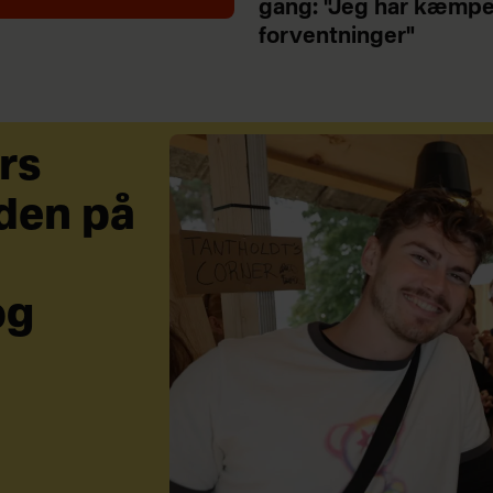
gang: "Jeg har kæmp
forventninger"
rs
den på
og