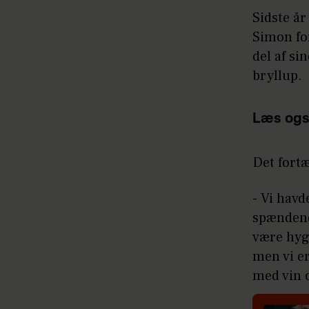
Sidste å
Simon for
del af si
bryllup.
Læs ogs
Det fortæ
- Vi havd
spændende
være hyg
men vi er
med vin 