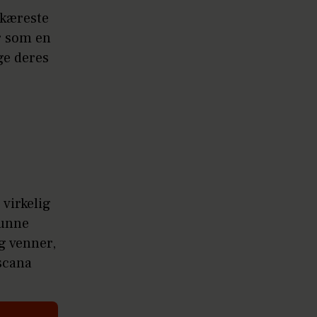
 kæreste
år som en
ge deres
 virkelig
kunne
g venner,
oscana