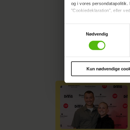
KENDTE
HEROGN
og i vores persondatapolitik. 
"Cookiedeklaration", eller ved
Dine valg anvendes på hele w
Samtykkevalg
Nødvendig
Vi ønsker dit samtykke til at 
Vi anvender egne cookies og c
om IP, ID og din browser for a
markedsføring, så vi kan opti
sociale medier.
Kun nødvendige cook
Du kan til enhver tid trække 
cookies, samarbejdspartnere 
vores
privatlivspolitik
og
co