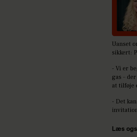
Uanset om
sikkert: 
- Vi er b
gas – der
at tilføj
- Det kan
invitatio
Læs ogs