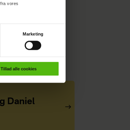
 fra vores
Marketing
ournalistisk indhold til dig.
emmeside. Vi indsamler data
er samt til brug for
ktioner i forbindelse med
Tillad alle cookies
e mere om vores brug af
 både
og Daniel