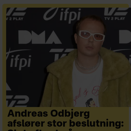
Andreas Odbjerg
afslører stor beslutning: