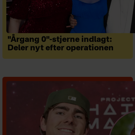
"Årgang 0"-stjerne indlagt:
Deler nyt efter operationen