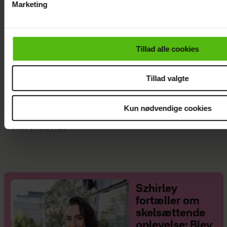
Marketing
Du kan til enhver tid trække dit samtykke tilbage via linket i 
læse mere om vores brug af cookies, samarbejdspartnere og
personoplysninger i forbindelse hermed i både
Tillad alle cookies
vores
privatlivspolitik
og
cookiepolitik
.
Tillad valgte
Kun nødvendige cookies
Jesper Skibby deler stor familieglæde: Skal
være morfar
Szhirley
fortæller om
skelsættende
oplevelse: Blev