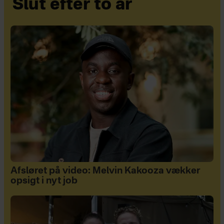
Slut efter to år
Afsløret på video: Melvin Kakooza vækker
opsigt i nyt job