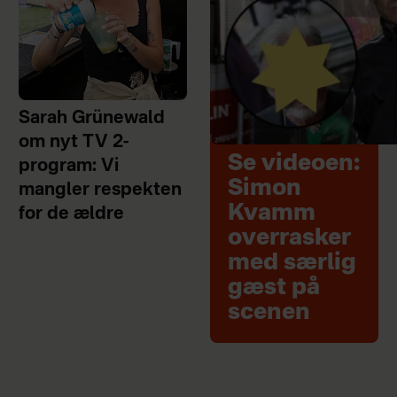
Sarah Grünewald
om nyt TV 2-
Se videoen:
program: Vi
Simon
mangler respekten
Kvamm
for de ældre
overrasker
med særlig
gæst på
scenen