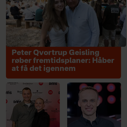
Peter Qvortrup Geisling
røber fremtidsplaner: Håber
at få det igennem