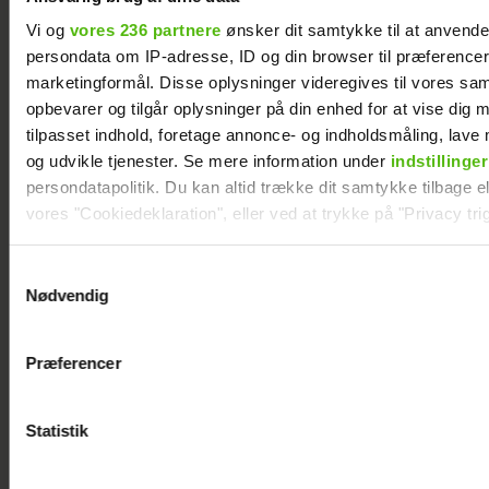
kysse en mand
Vi og
vores 236 partnere
ønsker dit samtykke til at anvend
persondata om IP-adresse, ID og din browser til præferencer, 
marketingformål. Disse oplysninger videregives til vores sa
opbevarer og tilgår oplysninger på din enhed for at vise dig 
tilpasset indhold, foretage annonce- og indholdsmåling, lav
og udvikle tjenester. Se mere information under
indstillinger
persondatapolitik. Du kan altid trække dit samtykke tilbage ell
vores "Cookiedeklaration", eller ved at trykke på "Privacy trig
Dine valg anvendes på hele websitet.
Samtykkevalg
Nødvendig
Vi ønsker dit samtykke til at indsamle og bruge data for at k
relevant journalistisk indhold til dig.
Præferencer
Efter lang pause: Nu bryder Jackie Navarro
Vi anvender egne cookies og cookies fra tredjeparter til at a
tavsheden med stor afsløring
vores hjemmeside. Vi indsamler data om IP, ID og din browser 
generere statistik og huske dine præferencer samt til brug fo
Statistik
optimere vores reklametiltag på sociale medier og til at vise d
med sociale medier.