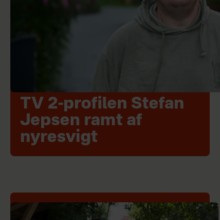
TV 2-profilen Stefan
Jepsen ramt af
nyresvigt