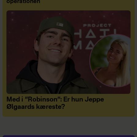
operationen
Med i “Robinson”: Er hun Jeppe
Ølgaards kæreste?