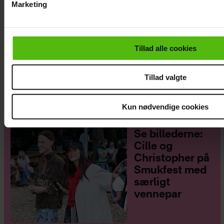
Marketing
Du kan til enhver tid trække dit samtykke tilbage via linket i 
læse mere om vores brug af cookies, samarbejdspartnere og
personoplysninger i forbindelse hermed i både
Tillad alle cookies
vores
privatlivspolitik
og
cookiepolitik
.
Janni Ree afsted for første gang: Jeg er
nervøs!
Tillad valgte
Kun nødvendige cookies
Se billederne:
Cille og
Christopher på
Smukfest med
særligt
vennepar