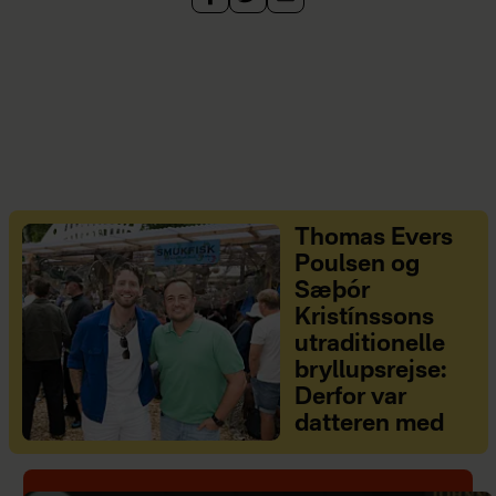
Thomas Evers
Poulsen og
Sæþór
Kristínssons
utraditionelle
bryllupsrejse:
Derfor var
datteren med