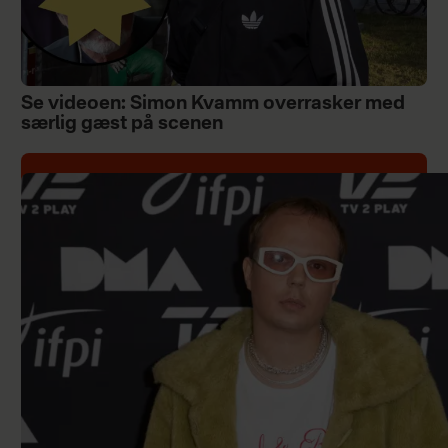
Se videoen: Simon Kvamm overrasker med
særlig gæst på scenen