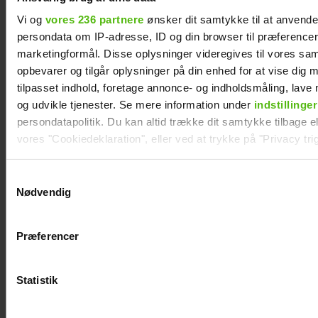
Vi og
vores 236 partnere
ønsker dit samtykke til at anvend
persondata om IP-adresse, ID og din browser til præferencer, 
marketingformål. Disse oplysninger videregives til vores sa
opbevarer og tilgår oplysninger på din enhed for at vise dig 
tilpasset indhold, foretage annonce- og indholdsmåling, lav
og udvikle tjenester. Se mere information under
indstillinger
persondatapolitik. Du kan altid trække dit samtykke tilbage ell
vores "Cookiedeklaration", eller ved at trykke på "Privacy trig
Natasha Brock mødte sin mand på
Dine valg anvendes på hele websitet.
Samtykkevalg
Skanderborg
Nødvendig
Vi ønsker dit samtykke til at indsamle og bruge data for at k
relevant journalistisk indhold til dig.
Præferencer
Vi anvender egne cookies og cookies fra tredjeparter til at a
vores hjemmeside. Vi indsamler data om IP, ID og din browser 
generere statistik og huske dine præferencer samt til brug fo
Statistik
optimere vores reklametiltag på sociale medier og til at vise d
med sociale medier.