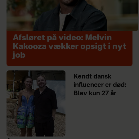
Afsløret på video: Melvin
Kakooza vækker opsigt i nyt
job
Kendt dansk
influencer er død:
Blev kun 27 år