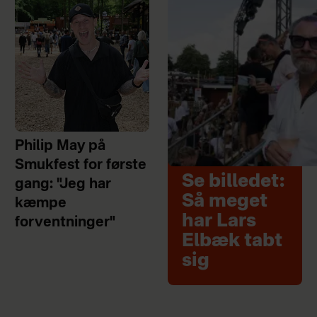
Philip May på
Smukfest for første
Se billedet:
gang: "Jeg har
Så meget
kæmpe
har Lars
forventninger"
Elbæk tabt
sig