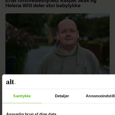
Efter forlovelsesnyhed: Kasper Skak og
Helena Witt deler stor babylykke
TV 2-profilen Stefan Jepsen ramt af
nyresvigt
Samtykke
Detaljer
Annonceindstill
Ansvarlig brug af dine data