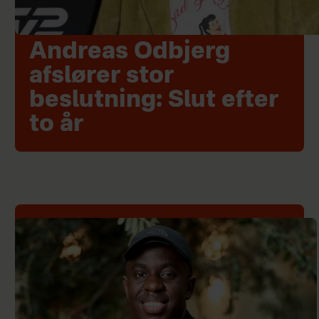
Andreas Odbjerg
afslører stor
beslutning: Slut efter
to år