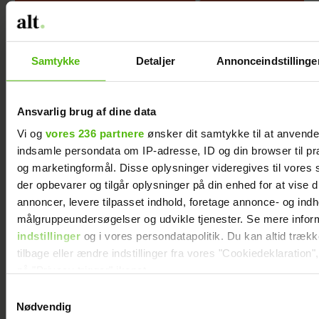
mand
Samtykke
Detaljer
Annonceindstillinge
Ansvarlig brug af dine data
Vi og
vores 236 partnere
ønsker dit samtykke til at anvend
indsamle persondata om IP-adresse, ID og din browser til præ
og marketingformål. Disse oplysninger videregives til vores
der opbevarer og tilgår oplysninger på din enhed for at vise d
annoncer, levere tilpasset indhold, foretage annonce- og ind
Efter lang pause:
Jesper Skibby
målgruppeundersøgelser og udvikle tjenester. Se mere infor
Nu bryder Jackie
deler stor
indstillinger
og i vores persondatapolitik. Du kan altid træk
Navarro tavsheden
familieglæde: Skal
tilbage eller ændre indstillinger fra vores "Cookiedeklaration",
på "Privacy trigger" ikonet.
med stor afsløring
være morfar
Samtykkevalg
Dine valg anvendes på hele websitet.
Nødvendig