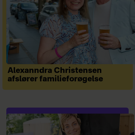
Alexanndra Christensen
afslører familieforøgelse