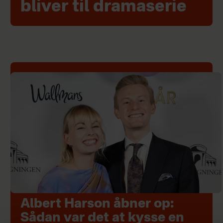
bliver til dramaserie
Albert Harson åbner op:
Sådan var det at kysse en