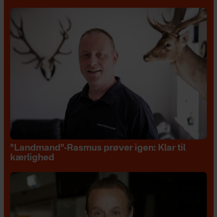
"Landmand"-Rasmus prøver igen: Klar til
kærlighed