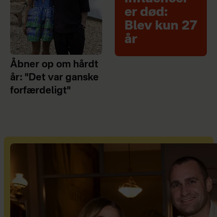
er død:
Blev kun 27
år
Åbner op om hårdt
år: "Det var ganske
forfærdeligt"