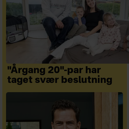
"Årgang 20"-par har
taget svær beslutning