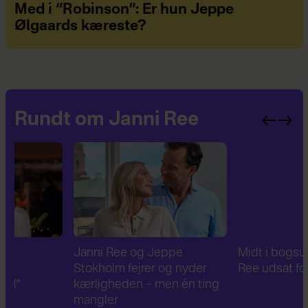
Med i “Robinson”: Er hun Jeppe
Ølgaards kæreste?
Rundt om Janni Ree
Janni Ree og Jeppe
Midt i bogsuccesen: Ja
Stokholm fejrer og nyder
Ree udsat for tyveri
kærligheden – men én ting
mangler