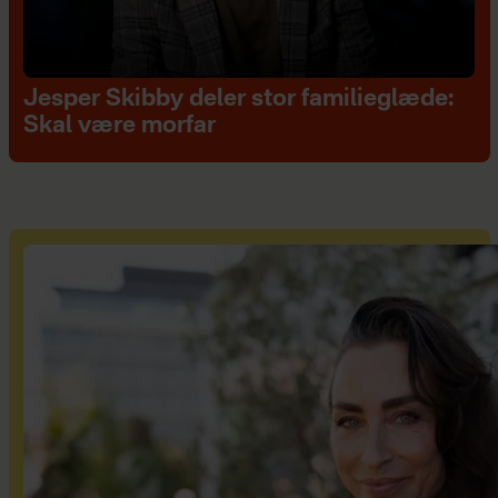
Jesper Skibby deler stor familieglæde:
Skal være morfar