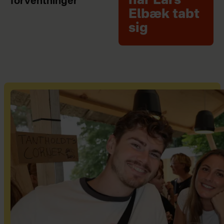
har Lars
forventninger"
Elbæk tabt
sig