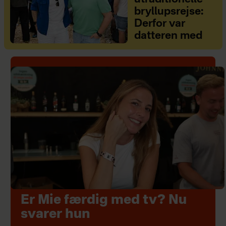
bryllupsrejse:
Derfor var
datteren med
Er Mie færdig med tv? Nu
svarer hun