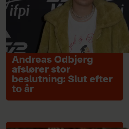
Andreas Odbjerg
afslører stor
beslutning: Slut efter
to år