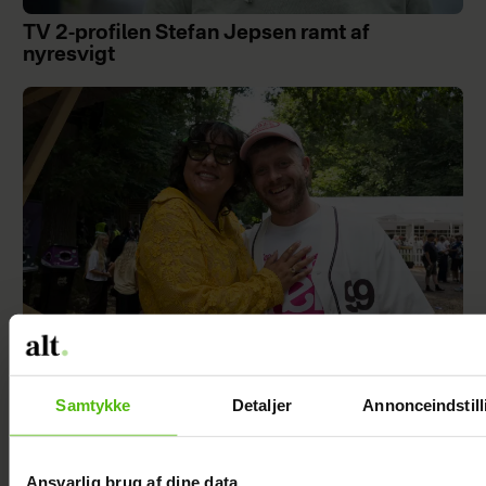
TV 2-profilen Stefan Jepsen ramt af
nyresvigt
Natasha Brock mødte sin mand på
Samtykke
Detaljer
Annonceindstill
Skanderborg
Ansvarlig brug af dine data