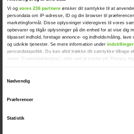
Vi og
vores 236 partnere
ønsker dit samtykke til at anvend
persondata om IP-adresse, ID og din browser til præferencer, 
marketingformål. Disse oplysninger videregives til vores sa
opbevarer og tilgår oplysninger på din enhed for at vise dig 
tilpasset indhold, foretage annonce- og indholdsmåling, lav
og udvikle tjenester. Se mere information under
indstillinger
persondatapolitik. Du kan altid trække dit samtykke tilbage ell
vores "Cookiedeklaration", eller ved at trykke på "Privacy trig
Dine valg anvendes på hele websitet.
Samtykkevalg
Janni Ree afsted for første gang: Jeg er
Nødvendig
nervøs!
Vi ønsker dit samtykke til at indsamle og bruge data for at k
relevant journalistisk indhold til dig.
Præferencer
Vi anvender egne cookies og cookies fra tredjeparter til at a
vores hjemmeside. Vi indsamler data om IP, ID og din browser 
generere statistik og huske dine præferencer samt til brug fo
Statistik
Se billederne:
optimere vores reklametiltag på sociale medier og til at vise d
Cille og
med sociale medier.