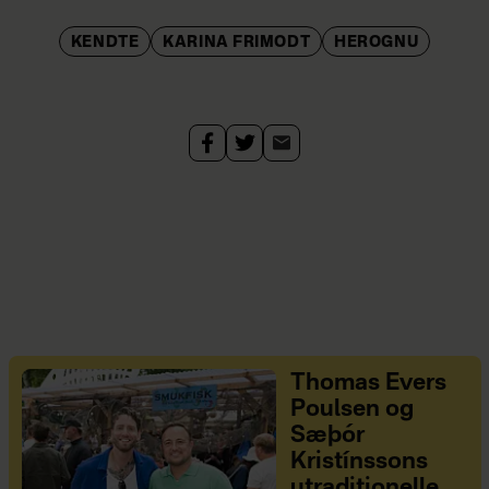
KENDTE
KARINA FRIMODT
HEROGNU
Thomas Evers
Poulsen og
Sæþór
Kristínssons
utraditionelle