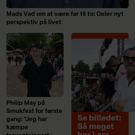
Mads Vad om at være far til to: Deler nyt
perspektiv på livet
Philip May på
Smukfest for første
Se billedet:
gang: "Jeg har
Så meget
kæmpe